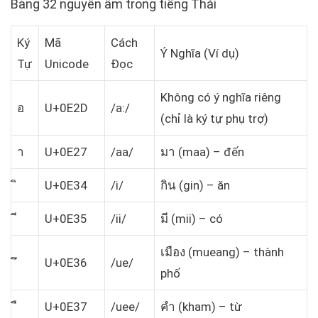
Bảng 32 nguyên âm trong tiếng Thái
Ký
Mã
Cách
Ý Nghĩa (Ví dụ)
Tự
Unicode
Đọc
Không có ý nghĩa riêng
อ
U+0E2D
/a:/
(chỉ là ký tự phụ trợ)
า
U+0E27
/aa/
มา (maa) – đến
U+0E34
/i/
กิน (gin) – ăn
U+0E35
/ii/
มี (mii) – có
เมือง (mueang) – thành
U+0E36
/ue/
phố
U+0E37
/uee/
คำ (kham) – từ