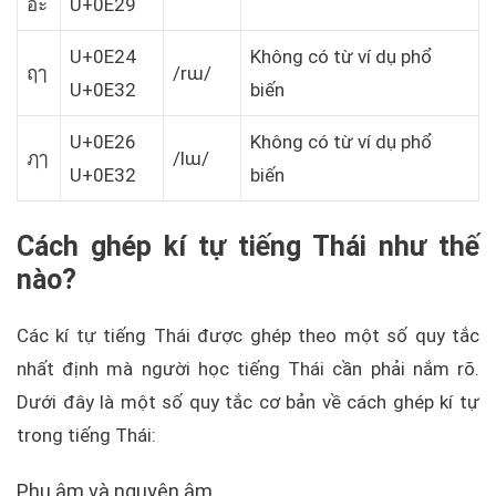
อะ
U+0E29
U+0E24
Không có từ ví dụ phổ
ฤๅ
/rɯ/
U+0E32
biến
U+0E26
Không có từ ví dụ phổ
ฦๅ
/lɯ/
U+0E32
biến
Cách ghép kí tự tiếng Thái như thế
nào?
Các kí tự tiếng Thái được ghép theo một số quy tắc
nhất định mà người học tiếng Thái cần phải nắm rõ.
Dưới đây là một số quy tắc cơ bản về cách ghép kí tự
trong tiếng Thái:
Phụ âm và nguyên âm