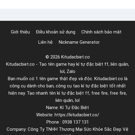
i
á
ệ
o
t
h
Giới thiệu
Điều khoản sử dụng
Chính sách bảo mật
ì
Liên hệ
Nickname Generator
n
h
© 2026 Kitudacbiet.co
đ
Kitudacbiet.co - Tạo tên game hay kí tự đặc biệt ff, liên quân,
ô
lol, Zalo
i
Bạn muốn có 1 tên game thật đẹp và độc. Kitudacbiet.co là
c
công cụ dành cho bạn, công cụ tạo kí tự đặc biệt tốt nhất
á
hiện nay. Tạo nhanh tên kí tự đặc biệt ff, free fire, free fire,
n
liên quân, lol
Name: Kí Tự Đặc Biệt
h
Website: https://kitudacbiet.co/
đ
Phone : 0938 137 131
ẹ
Company: Công Ty TNHH Thương Mại Sức Khỏe Sắc Đẹp Vệ
p