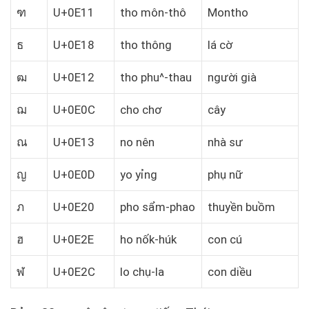
ฑ
U+0E11
tho môn-thô
Montho
ธ
U+0E18
tho thông
lá cờ
ฒ
U+0E12
tho phu^-thau
người già
ฌ
U+0E0C
cho chơ
cây
ณ
U+0E13
no nên
nhà sư
ญ
U+0E0D
yo yỉng
phụ nữ
ภ
U+0E20
pho sẩm-phao
thuyền buồm
ฮ
U+0E2E
ho nốk-húk
con cú
ฬ
U+0E2C
lo chụ-la
con diều