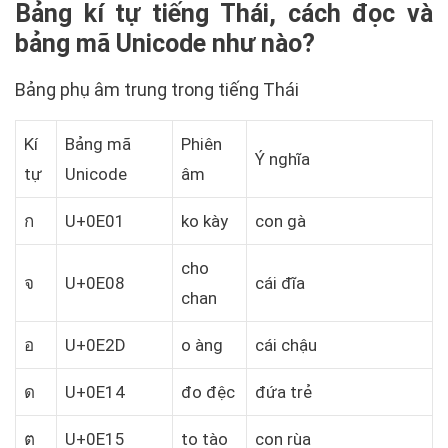
Bảng kí tự tiếng Thái, cách đọc và
bảng mã Unicode như nào?
Bảng phụ âm trung trong tiếng Thái
Kí
Bảng mã
Phiên
Ý nghĩa
tự
Unicode
âm
ก
U+0E01
ko kày
con gà
cho
จ
U+0E08
cái đĩa
chan
อ
U+0E2D
o àng
cái chậu
ด
U+0E14
đo đệc
đứa trẻ
ต
U+0E15
to tào
con rùa