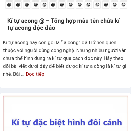
c
o
ủ
n
a
Kí tự acong @ – Tổng hợp mẫu tên chứa kí
Y
k
tự acong độc đáo
a
í
h
t
Kí tự acong hay còn gọi là “ a còng” đã trở nên quen
o
ự
thuộc với người dùng công nghệ. Nhưng nhiều người vẫn
o
chưa thể hình dung ra kí tự qua cách đọc này. Hãy theo
–
dõi bài viết dưới đây để biết được kí tự a còng là kí tự gì
C
nhé. Bài …
Đọc tiếp
K
á
í
c
t
m
ự
ẫ
a
u
c
t
o
ê
n