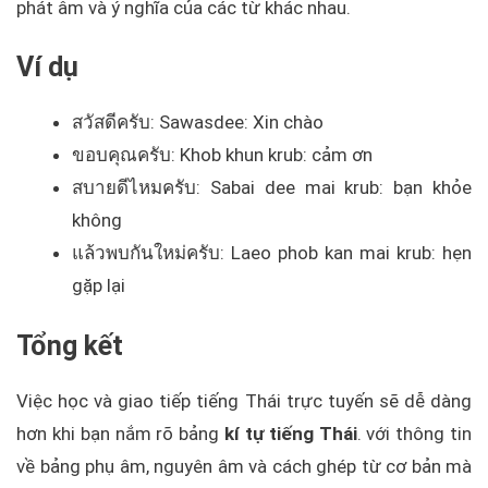
phát âm và ý nghĩa của các từ khác nhau.
Ví dụ
สวัสดีครับ: Sawasdee: Xin chào
ขอบคุณครับ: Khob khun krub: cảm ơn
สบายดีไหมครับ: Sabai dee mai krub: bạn khỏe
không
แล้วพบกันใหม่ครับ: Laeo phob kan mai krub: hẹn
gặp lại
Tổng kết
Việc học và giao tiếp tiếng Thái trực tuyến sẽ dễ dàng
hơn khi bạn nắm rõ bảng
kí tự tiếng Thái
. với thông tin
về bảng phụ âm, nguyên âm và cách ghép từ cơ bản mà