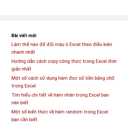
c
đ
ợ
h
á
p
ứ
o
c
a
á
k
Bài viết mới
c
í
Làm thế nào để đổi màu ô Excel theo điều kiện
m
t
nhanh nhất
ẫ
ự
u
Hướng dẫn cách copy công thức trong Excel đơn
a
k
giản nhất
c
í
Một số cách sử dụng hàm đọc số tiền bằng chữ
o
t
trong Excel
n
ự
g
Tìm hiểu chi tiết về hàm nhân trong Excel bạn
đ
đ
nên biết
ặ
ộ
Một số kiến thức về hàm random trong Excel
c
c
bạn cần biết
b
đ