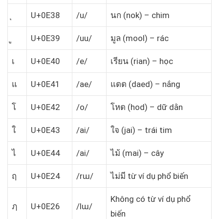
U+0E38
/u/
นก (nok) – chim
U+0E39
/uu/
มูล (mool) – rác
เ
U+0E40
/e/
เรียน (rian) – học
แ
U+0E41
/ae/
แดด (daed) – nắng
โ
U+0E42
/o/
โหด (hod) – dữ dằn
ใ
U+0E43
/ai/
ใจ (jai) – trái tim
ไ
U+0E44
/ai/
ไม้ (mai) – cây
ฤ
U+0E24
/rɯ/
ไม่มี từ ví dụ phổ biến
Không có từ ví dụ phổ
ฦ
U+0E26
/lɯ/
biến