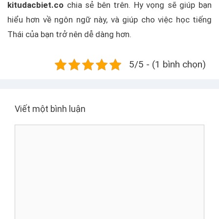
kitudacbiet.co
chia sẻ bên trên. Hy vọng sẽ giúp bạn
hiểu hơn về ngôn ngữ này, và giúp cho việc học tiếng
Thái của bạn trở nên dễ dàng hơn.
5/5 - (1 bình chọn)
Viết một bình luận
B
ì
n
h
l
u
ậ