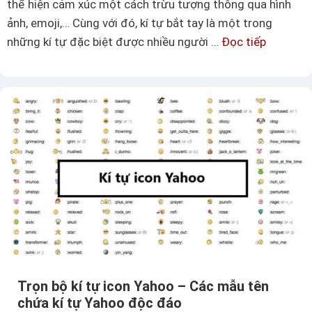
thể hiện cảm xúc một cách trừu tượng thông qua hình
ảnh, emoji,… Cùng với đó, kí tự bắt tay là một trong
những kí tự đặc biệt được nhiều người …
Đọc tiếp
K
í
t
ự
b
ắ
t
t
a
y
–
B
i
Trọn bộ kí tự icon Yahoo – Các mẫu tên
ể
chứa kí tự Yahoo độc đáo
u