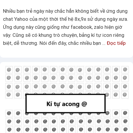
t
Nhiều bạn trẻ ngày này chắc hẳn không biết về ứng dụng
ư
chat Yahoo của một thời thế hệ 8x,9x sử dụng ngày xưa.
ợ
Ứng dụng này cũng giống như facebook, zalo hiện giờ
n
vậy. Cũng sẽ có khung trò chuyện, bảng kí tự icon riêng
g
biệt, dễ thương. Nói đến đây, chắc nhiều bạn …
Đọc tiếp
T
v
r
à
ọ
m
n
ã
b
U
ộ
n
k
i
í
c
t
o
ự
d
i
e
c