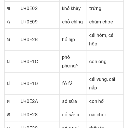
ข
U+0E02
khỏ khày
trứng
ฉ
U+0E09
chỏ chìng
chũm chọe
cái hòm, cái
ห
U+0E2B
hỏ hịp
hộp
phỏ
ผ
U+0E1C
con ong
phưng^
cái vung, cái
ฝ
U+0E1D
fỏ fả
nắp
ส
U+0E2A
sỏ sửa
con hổ
ศ
U+0E28
sỏ sả-la
cái chòi