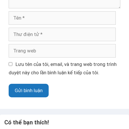
n
T
ê
n
T
h
ư
T
đ
r
i
a
Lưu tên của tôi, email, và trang web trong trình
ệ
n
duyệt này cho lần bình luận kế tiếp của tôi.
n
g
t
w
ử
e
b
Có thể bạn thích!