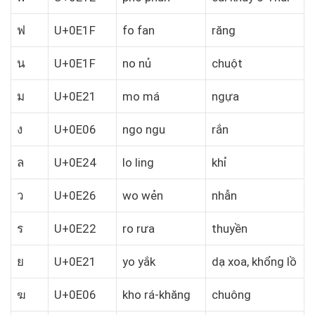
ฟ
U+0E1F
fo fan
răng
น
U+0E1F
no nủ
chuột
ม
U+0E21
mo má
ngựa
ง
U+0E06
ngo ngu
rắn
ล
U+0E24
lo ling
khỉ
ว
U+0E26
wo wẻn
nhẫn
ร
U+0E22
ro rưa
thuyền
ย
U+0E21
yo yắk
dạ xoa, khổng lồ
ฆ
U+0E06
kho rá-khăng
chuông