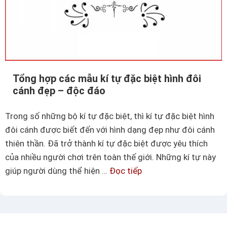
n
g
c
@
h
–
ứ
T
a
ổ
k
Tổng hợp các mẫu kí tự đặc biệt hình đôi
n
í
cánh đẹp – độc đáo
g
t
h
ự
Trong số những bộ kí tự đặc biệt, thì kí tự đặc biệt hình
ợ
Y
đôi cánh được biết đến với hình dạng đẹp như đôi cánh
p
a
thiên thần. Đã trở thành kí tự đặc biệt được yêu thích
m
h
của nhiều người chơi trên toàn thế giới. Những kí tự này
ẫ
o
giúp người dùng thể hiện …
Đọc tiếp
T
u
o
ổ
t
đ
n
ê
ộ
g
n
c
h