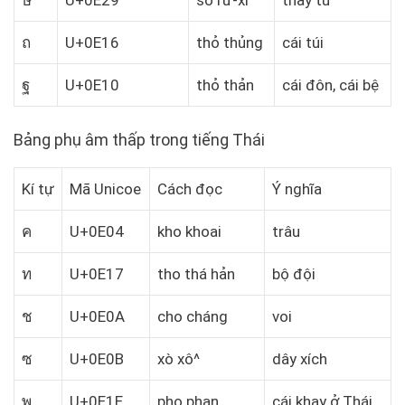
ษ
U+0E29
sỏ rư-xỉ
thầy tu
ถ
U+0E16
thỏ thủng
cái túi
ฐ
U+0E10
thỏ thản
cái đôn, cái bệ
Bảng phụ âm thấp trong tiếng Thái
Kí tự
Mã Unicoe
Cách đọc
Ý nghĩa
ค
U+0E04
kho khoai
trâu
ท
U+0E17
tho thá hản
bộ đội
ช
U+0E0A
cho cháng
voi
ซ
U+0E0B
xò xô^
dây xích
พ
U+0E1E
pho phan
cái khay ở Thái