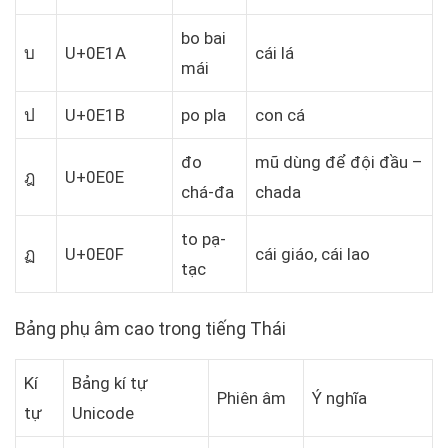
bo bai
บ
U+0E1A
cái lá
mái
ป
U+0E1B
po pla
con cá
đo
mũ dùng để đội đầu –
ฎ
U+0E0E
chá-đa
chada
to pạ-
ฏ
U+0E0F
cái giáo, cái lao
tạc
Bảng phụ âm cao trong tiếng Thái
Kí
Bảng kí tự
Phiên âm
Ý nghĩa
tự
Unicode