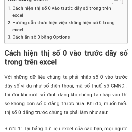
Cách hiện thị số 0 vào trước dãy số trong trên
excel
Hướng dẫn thực hiện việc không hiện số 0 trong
excel
Cách ẩn số 0 bằng Options
Cách hiện thị số 0 vào trước dãy số
trong trên excel
Với những dữ liệu chúng ta phải nhập số 0 vào trước
dãy số ví dụ như số điện thoại, mã số thuế, số CMND…
thì đôi khi một số định dạng khi chúng ta nhập vào thì
sẽ không còn số 0 đằng trước nữa. Khi đó, muốn hiểu
thị số 0 đằng trước chúng ta phải làm như sau:
Bước 1: Tại bảng dữ liệu excel của các bạn, mọi người