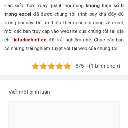
Các kiến thức xoay quanh nội dung
không hiện số 0
trong excel
đã được chúng tôi trình bày khá đầy đủ
trong bài này. Để tìm hiểu thêm các nội dung về excel,
mời các bạn truy cập
vào website của chúng tôi tại địa
chỉ:
kitudacbiet.co
để trải nghiệm nhé. Chúc các bạn
có những trải nghiệm tuyệt vời tại web của chúng tôi.
5/5 - (1 bình chọn)
Viết một bình luận
B
ì
n