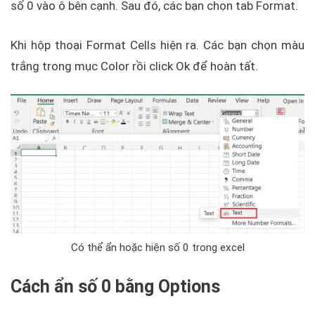
số 0 vào ô bên cạnh. Sau đó, các bạn chọn tab Format.
Khi hộp thoại Format Cells hiện ra. Các bạn chọn màu
trắng trong mục Color rồi click Ok để hoàn tất.
Có thể ẩn hoặc hiện số 0 trong excel
Cách ẩn số 0 bằng Options