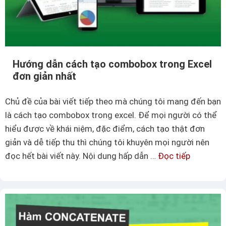
ể
c
á
c
Hướng dẫn cách tạo combobox trong Excel
h
đơn giản nhất
đ
ổ
Chủ đề của bài viết tiếp theo mà chúng tôi mang đến bạn
i
là cách tạo combobox trong excel. Để mọi người có thể
đ
hiểu được về khái niệm, đặc điểm, cách tạo thật đơn
u
giản và dễ tiếp thu thì chúng tôi khuyên mọi người nên
ô
đọc hết bài viết này. Nội dung hấp dẫn …
Đọc tiếp
H
i
ư
x
ớ
l
n
s
g
x
d