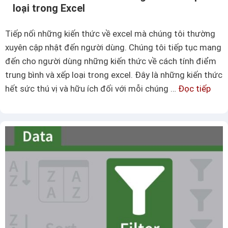
u
loại trong Excel
n
e
g
Tiếp nối những kiến thức về excel mà chúng tôi thường
!
i
xuyên cập nhật đến người dùng. Chúng tôi tiếp tục mang
v
ả
đến cho người dùng những kiến thức về cách tính điểm
à
n
trung bình và xếp loại trong excel. Đây là những kiến thức
n
n
hết sức thú vị và hữu ích đối với mỗi chúng …
Đọc tiếp
C
h
h
h
ữ
ấ
i
n
t
a
g
s
k
ẻ
i
c
ế
á
n
c
t
h
h
t
ứ