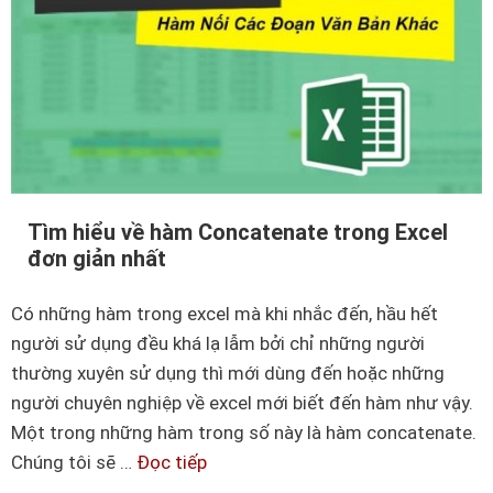
s
ẫ
a
n
n
c
g
á
x
c
l
h
s
t
đ
Tìm hiểu về hàm Concatenate trong Excel
ạ
ơ
đơn giản nhất
o
n
c
g
Có những hàm trong excel mà khi nhắc đến, hầu hết
o
i
người sử dụng đều khá lạ lẫm bởi chỉ những người
m
ả
thường xuyên sử dụng thì mới dùng đến hoặc những
b
n
người chuyên nghiệp về excel mới biết đến hàm như vậy.
o
n
Một trong những hàm trong số này là hàm concatenate.
b
h
Chúng tôi sẽ …
Đọc tiếp
T
o
ấ
ì