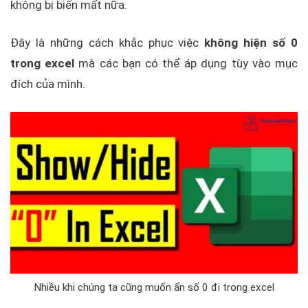
không bị biến mất nữa.
Đây là những cách khắc phục việc
không hiện số 0
trong excel
mà các bạn có thể áp dụng tùy vào mục
đích của mình.
Nhiều khi chúng ta cũng muốn ẩn số 0 đi trong excel