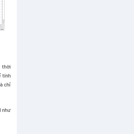
 thời
 tính
à chỉ
l như