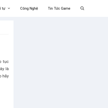
í tự
Công Nghệ
Tin Tức Game
p tục
ây là
o hãy