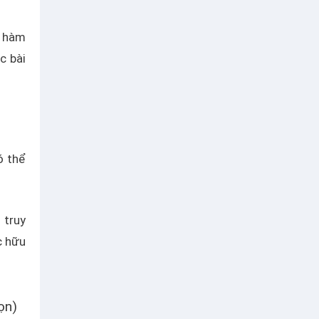
g hàm
c bài
ó thể
 truy
c hữu
ọn)