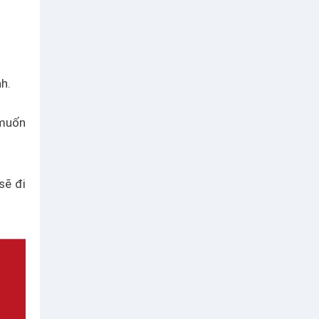
h.
 muốn
sẽ đi