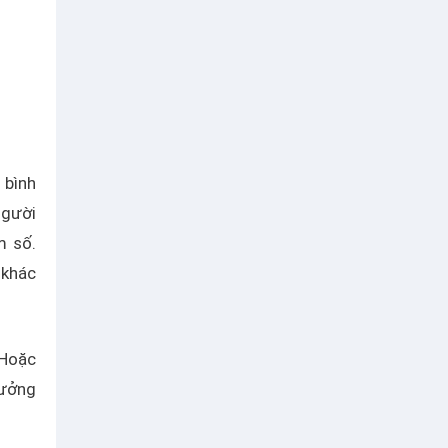
 bình
người
m số.
 khác
 Hoặc
hưởng