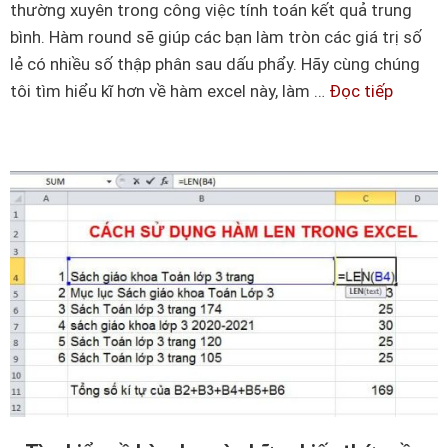
d
l
thường xuyên trong công việc tính toán kết quả trung
ò
đ
bình. Hàm round sẽ giúp các bạn làm tròn các giá trị số
n
ơ
lẻ có nhiều số thập phân sau dấu phẩy. Hãy cùng chúng
g
n
tôi tìm hiểu kĩ hơn về hàm excel này, làm …
Đọc tiếp
H
đ
g
ư
ầ
i
ớ
u
ả
n
t
n
g
i
d
ê
ẫ
n
n
t
c
r
á
o
c
n
h
g
s
E
ử