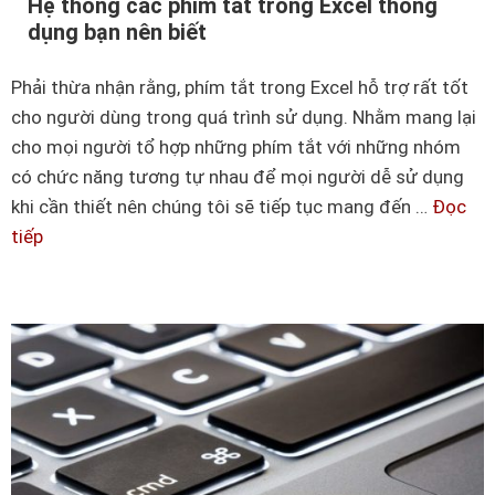
Hệ thống các phím tắt trong Excel thông
m
n
dụng bạn nên biết
r
b
a
Phải thừa nhận rằng, phím tắt trong Excel hỗ trợ rất tốt
i
n
cho người dùng trong quá trình sử dụng. Nhằm mang lại
ế
d
cho mọi người tổ hợp những phím tắt với những nhóm
t
o
có chức năng tương tự nhau để mọi người dễ sử dụng
m
khi cần thiết nên chúng tôi sẽ tiếp tục mang đến …
Đọc
t
tiếp
H
r
ệ
o
t
n
h
g
ố
E
n
x
g
c
c
e
á