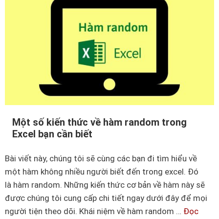
i
ề
n
ể
n
g
u
b
i
c
ằ
ả
h
n
n
i
g
n
t
c
h
i
h
ấ
ế
ữ
t
t
Một số kiến thức về hàm random trong
t
Excel bạn cần biết
v
r
ề
o
Bài viết này, chúng tôi sẽ cùng các bạn đi tìm hiểu về
h
n
một hàm không nhiều người biết đến trong excel. Đó
à
g
là hàm random. Những kiến thức cơ bản về hàm này sẽ
m
E
được chúng tôi cung cấp chi tiết ngay dưới đây để mọi
n
x
người tiện theo dõi. Khái niệm về hàm random …
Đọc
h