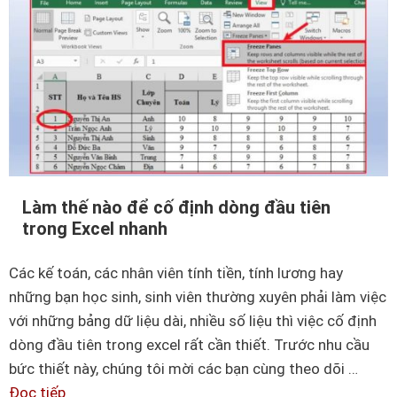
h
l
i
t
ệ
h
u
ô
v
n
ề
g
p
d
h
ụ
í
Làm thế nào để cố định dòng đầu tiên
n
trong Excel nhanh
m
g
t
b
Các kế toán, các nhân viên tính tiền, tính lương hay
ắ
ạ
những bạn học sinh, sinh viên thường xuyên phải làm việc
t
n
với những bảng dữ liệu dài, nhiều số liệu thì việc cố định
c
n
dòng đầu tiên trong excel rất cần thiết. Trước nhu cầu
h
ê
bức thiết này, chúng tôi mời các bạn cùng theo dõi …
u
n
Đọc tiếp
L
y