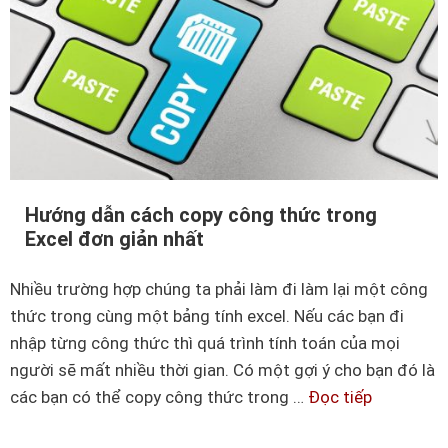
n
à
o
đ
ể
đ
ổ
i
Hướng dẫn cách copy công thức trong
Excel đơn giản nhất
m
à
Nhiều trường hợp chúng ta phải làm đi làm lại một công
u
thức trong cùng một bảng tính excel. Nếu các bạn đi
ô
nhập từng công thức thì quá trình tính toán của mọi
E
người sẽ mất nhiều thời gian. Có một gợi ý cho bạn đó là
x
các bạn có thể copy công thức trong …
Đọc tiếp
H
c
ư
e