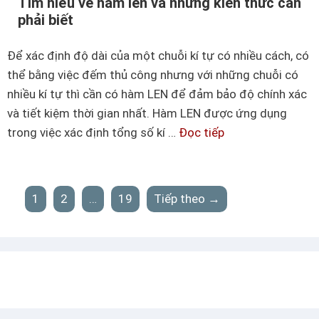
Tìm hiểu về hàm len và những kiến thức cần
x
d
phải biết
c
ụ
e
n
Để xác định độ dài của một chuỗi kí tự có nhiều cách, có
l
g
thể bằng việc đếm thủ công nhưng với những chuỗi có
n
h
nhiều kí tự thì cần có hàm LEN để đảm bảo độ chính xác
h
à
và tiết kiệm thời gian nhất. Hàm LEN được ứng dụng
a
m
trong việc xác định tổng số kí …
Đọc tiếp
T
n
r
ì
h
o
m
u
h
1
2
…
19
Tiếp theo →
n
i
d
ể
t
u
r
v
o
ề
n
h