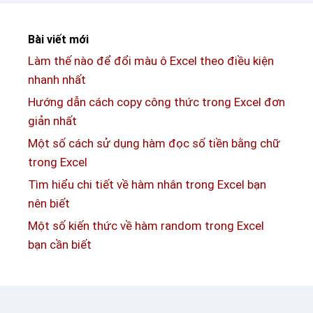
g
à
e
m
Bài viết mới
x
l
c
Làm thế nào để đổi màu ô Excel theo điều kiện
e
e
nhanh nhất
n
l
v
Hướng dẫn cách copy công thức trong Excel đơn
đ
à
giản nhất
ơ
n
Một số cách sử dụng hàm đọc số tiền bằng chữ
n
h
trong Excel
g
ữ
Tìm hiểu chi tiết về hàm nhân trong Excel bạn
i
n
nên biết
ả
g
Một số kiến thức về hàm random trong Excel
n
k
bạn cần biết
i
ế
n
t