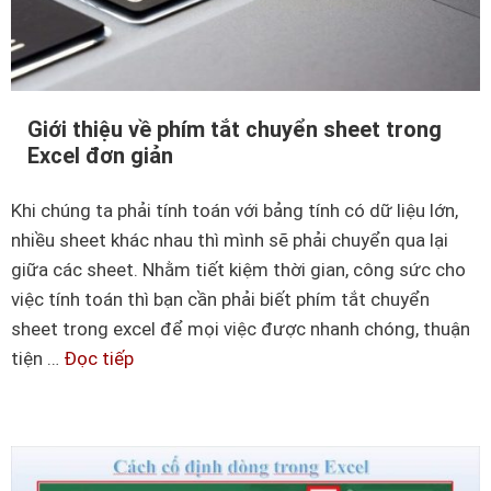
l
c
b
p
ạ
h
n
í
c
Giới thiệu về phím tắt chuyển sheet trong
m
Excel đơn giản
ầ
t
n
ắ
Khi chúng ta phải tính toán với bảng tính có dữ liệu lớn,
b
t
nhiều sheet khác nhau thì mình sẽ phải chuyển qua lại
i
t
giữa các sheet. Nhằm tiết kiệm thời gian, công sức cho
ế
r
việc tính toán thì bạn cần phải biết phím tắt chuyển
t
o
sheet trong excel để mọi việc được nhanh chóng, thuận
n
tiện …
Đọc tiếp
G
g
i
E
ớ
x
i
c
t
e