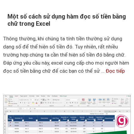
ớ
l
n
t
Một số cách sử dụng hàm đọc số tiền bằng
g
h
chữ trong Excel
d
e
ẫ
o
Thông thường, khi chúng ta tính tiền thường sử dụng
n
đ
dạng số để thể hiện số tiền đó. Tuy nhiên, rất nhiều
c
i
trường hợp chúng ta cần thể hiện số tiền đó bằng chữ.
á
ề
Đáp ứng yêu cầu này, excel cung cấp cho mọi người hàm
c
u
đọc số tiền bằng chữ để các bạn có thể sử …
Đọc tiếp
M
h
k
ộ
c
i
t
o
ệ
s
p
n
ố
y
n
c
c
h
á
ô
a
c
n
n