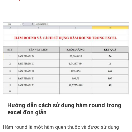
b
à
ể
i
m
n
ế
t
s
t
h
h
ế
e
n
e
à
t
o
t
đ
r
ể
o
c
n
ố
g
đ
E
Hướng dẫn cách sử dụng hàm round trong
ị
x
excel đơn giản
n
c
h
e
Hàm round là một hàm quen thuộc và được sử dụng