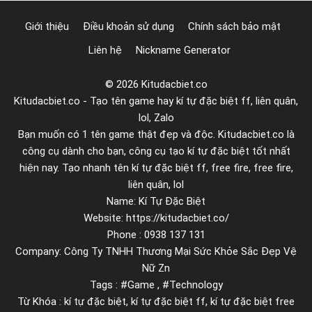
h
Giới thiệu
Điều khoản sử dụng
Chính sách bảo mật
ứ
Liên hệ
Nickname Generator
c
c
© 2026 Kitudacbiet.co
ầ
Kitudacbiet.co - Tạo tên game hay kí tự đặc biệt ff, liên quân,
n
lol, Zalo
p
Bạn muốn có 1 tên game thật đẹp và độc. Kitudacbiet.co là
h
công cụ dành cho bạn, công cụ tạo kí tự đặc biệt tốt nhất
ả
hiện nay. Tạo nhanh tên kí tự đặc biệt ff, free fire, free fire,
i
liên quân, lol
b
Name: Kí Tự Đặc Biệt
Website: https://kitudacbiet.co/
i
Phone : 0938 137 131
ế
Company: Công Ty TNHH Thương Mại Sức Khỏe Sắc Đẹp Vệ
t
Nữ Zn
Tags : #Game , #Technology
Từ Khóa : kí tự đặc biệt, kí tự đặc biệt ff, kí tự đặc biệt free