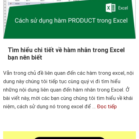
h
g
h
s
t
n
ử
h
h
d
ứ
ấ
ụ
c
t
n
t
Tìm hiểu chi tiết về hàm nhân trong Excel
g
r
bạn nên biết
h
o
à
n
Vẫn trong chủ đề liên quan đến các hàm trong excel, nội
m
g
dung này chúng tôi tiếp tục cùng quý vị đi tìm hiểu
đ
E
những nội dung liên quan đến hàm nhân trong Excel. Ở
ọ
x
bài viết này, mời các bạn cùng chúng tôi tìm hiểu về khái
c
c
niệm, cách sử dụng nó trong excel để …
Đọc tiếp
T
s
e
ì
ố
l
m
t
đ
h
i
ơ