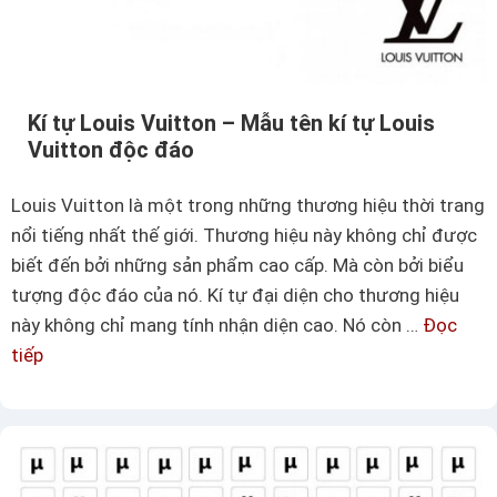
n
a
–
đ
C
ộ
á
c
Kí tự Louis Vuitton – Mẫu tên kí tự Louis
c
Vuitton độc đáo
đ
m
á
ẫ
Louis Vuitton là một trong những thương hiệu thời trang
o
u
nổi tiếng nhất thế giới. Thương hiệu này không chỉ được
t
biết đến bởi những sản phẩm cao cấp. Mà còn bởi biểu
ê
tượng độc đáo của nó. Kí tự đại diện cho thương hiệu
n
này không chỉ mang tính nhận diện cao. Nó còn …
Đọc
c
tiếp
K
h
í
ứ
t
a
ự
k
L
í