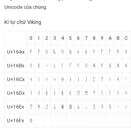
Unicode của chúng.
Kí tự chữ Viking
0
1
2
3
4
5
6
7
8
9
A
B
C
U+16Ax
ᚠ
ᚡ
ᚢ
ᚣ
ᚤ
ᚥ
ᚦ
ᚧ
ᚨ
ᚩ
ᚪ
ᚫ
ᚬ
U+16Bx
ᚰ
ᚱ
ᚲ
ᚳ
ᚴ
ᚵ
ᚶ
ᚷ
ᚸ
ᚹ
ᚺ
ᚻ
ᚼ
U+16Cx
ᛀ
ᛁ
ᛂ
ᛃ
ᛄ
ᛅ
ᛆ
ᛇ
ᛈ
ᛉ
ᛊ
ᛋ
ᛌ
U+16Dx
ᛐ
ᛑ
ᛒ
ᛓ
ᛔ
ᛕ
ᛖ
ᛗ
ᛘ
ᛙ
ᛚ
ᛛ
ᛜ
U+16Ex
ᛠ
ᛡ
ᛢ
ᛣ
ᛤ
ᛥ
ᛦ
ᛧ
ᛨ
ᛩ
ᛪ
᛫
᛬
U+16Fx
ᛰ