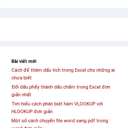
í
n
t
k
ự
í
M
t
u
ự
y
L
–
o
M
u
Bài viết mới
ẫ
i
Cách để thêm dấu tích trong Excel cho những ai
u
s
chưa biết
t
V
ê
Đổi dấu phẩy thành dấu chấm trong Excel đơn
u
n
giản nhất
i
c
Tìm hiểu cách phân biệt hàm VLOOKUP với
t
h
HLOOKUP đơn giản
t
ứ
Một số cách chuyển file word sang pdf trong
o
a