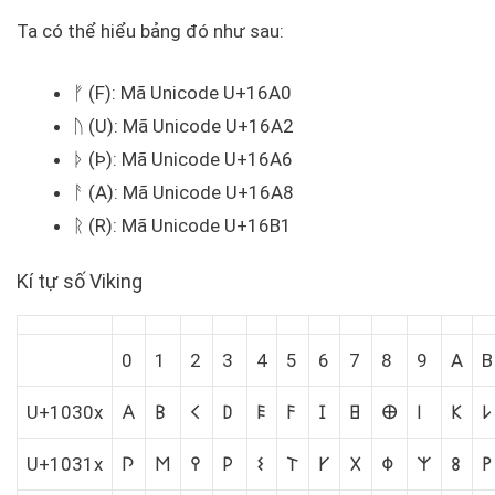
Ta có thể hiểu bảng đó như sau:
ᚠ (F): Mã Unicode U+16A0
ᚢ (U): Mã Unicode U+16A2
ᚦ (Þ): Mã Unicode U+16A6
ᚨ (A): Mã Unicode U+16A8
ᚱ (R): Mã Unicode U+16B1
Kí tự số Viking
0
1
2
3
4
5
6
7
8
9
A
B
U+1030x
𐌀
𐌁
𐌂
𐌃
𐌄
𐌅
𐌆
𐌇
𐌈
𐌉
𐌊
𐌋
U+1031x
𐌐
𐌑
𐌒
𐌓
𐌔
𐌕
𐌖
𐌗
𐌘
𐌙
𐌚
𐌛