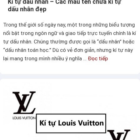
Kí tự dấu nhân – Các mẫu tên chứa kí tự
u
dấu nhân đẹp
t
ê
Trong thế giới số ngày nay, một trong những biểu tượng
n
nổi bật trong ngôn ngữ và giao tiếp trực tuyến chính là kí
c
tự dấu nhân. Chúng thường được gọi là “dấu nhân” hoặc
h
“dấu nhân toán học.” Dù có vẻ đơn giản, nhưng kí tự này
ứ
lại mang trong mình nhiều ý nghĩa …
Đọc tiếp
K
a
í
k
t
í
ự
t
d
ự
ấ
L
u
a
n
m
h
b
â
l