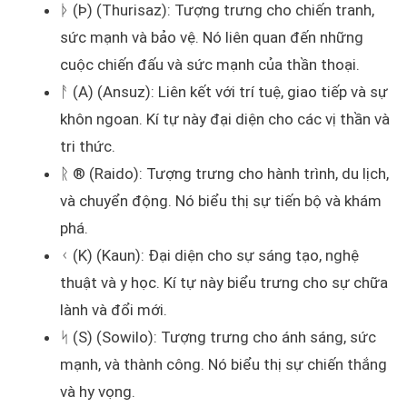
ᚦ (Þ) (Thurisaz): Tượng trưng cho chiến tranh,
sức mạnh và bảo vệ. Nó liên quan đến những
cuộc chiến đấu và sức mạnh của thần thoại.
ᚨ (A) (Ansuz): Liên kết với trí tuệ, giao tiếp và sự
khôn ngoan. Kí tự này đại diện cho các vị thần và
tri thức.
ᚱ ® (Raido): Tượng trưng cho hành trình, du lịch,
và chuyển động. Nó biểu thị sự tiến bộ và khám
phá.
ᚲ (K) (Kaun): Đại diện cho sự sáng tạo, nghệ
thuật và y học. Kí tự này biểu trưng cho sự chữa
lành và đổi mới.
ᛋ (S) (Sowilo): Tượng trưng cho ánh sáng, sức
mạnh, và thành công. Nó biểu thị sự chiến thắng
và hy vọng.