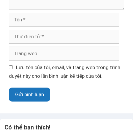
n
T
ê
n
T
h
ư
T
đ
r
i
a
Lưu tên của tôi, email, và trang web trong trình
ệ
n
duyệt này cho lần bình luận kế tiếp của tôi.
n
g
t
w
ử
e
b
Có thể bạn thích!