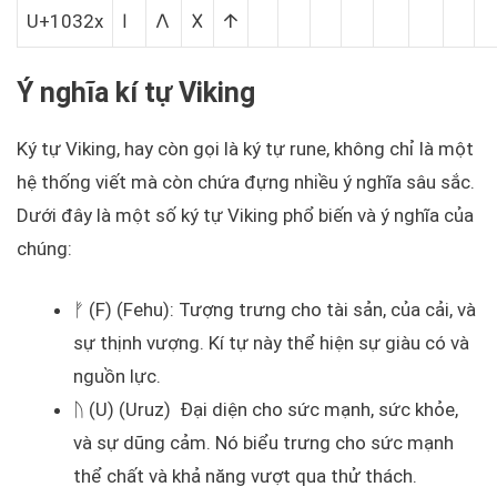
U+1032x
𐌠
𐌡
𐌢
𐌣
Ý nghĩa kí tự Viking
Ký tự Viking, hay còn gọi là ký tự rune, không chỉ là một
hệ thống viết mà còn chứa đựng nhiều ý nghĩa sâu sắc.
Dưới đây là một số ký tự Viking phổ biến và ý nghĩa của
chúng:
ᚠ (F) (Fehu): Tượng trưng cho tài sản, của cải, và
sự thịnh vượng. Kí tự này thể hiện sự giàu có và
nguồn lực.
ᚢ (U) (Uruz) Đại diện cho sức mạnh, sức khỏe,
và sự dũng cảm. Nó biểu trưng cho sức mạnh
thể chất và khả năng vượt qua thử thách.