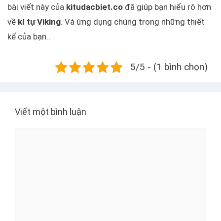
bài viết này của
kitudacbiet.co
đã giúp bạn hiểu rõ hơn
về
kí tự Viking
. Và ứng dụng chúng trong những thiết
kế của bạn..
5/5 - (1 bình chọn)
Viết một bình luận
B
ì
n
h
l
u
ậ