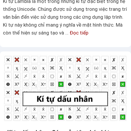
Kí tự Lambla là một trong những kí tự đặc biệt trong hệ
g
thống Unicode. Chúng được sử dụng trong việc trang trí
k
văn bản đến việc sử dụng trong các ứng dụng lập trình.
í
Kí tự này không chỉ mang ý nghĩa về mặt hình thức. Mà
t
còn thể hiện sự sáng tạo và …
Đọc tiếp
K
ự
í
d
t
ấ
ự
u
L
m
a
ũ
m
b
l
a
–
M
ẫ