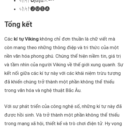
ᛃᚢᛋᚨ✿јùşά︵²ᵏ⁴
ᛃᚢᛋᚨ🅙🅤🅢🅐
Tổng kết
Các
kí tự Viking
không chỉ đơn thuần là chữ viết mà
còn mang theo những thông điệp và tri thức của một
nền văn hóa phong phú. Chúng thể hiện niềm tin, giá trị
và tầm nhìn của người Viking về thế giới xung quanh. Sự
kết nối giữa các kí tự này với các khái niệm trừu tượng
đã khiến chúng trở thành một phần không thể thiếu
trong văn hóa và nghệ thuật Bắc Âu.
Với sự phát triển của công nghệ số, những kí tự này đã
được hồi sinh. Và trở thành một phần không thể thiếu
trong mạng xã hội, thiết kế và trò chơi điện tử. Hy vọng