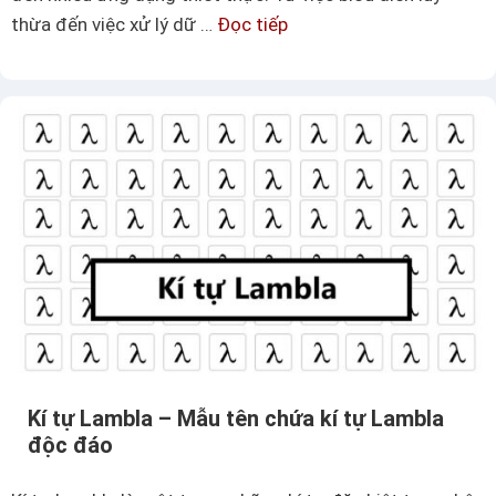
a
thừa đến việc xử lý dữ …
Đọc tiếp
K
l
í
e
t
n
ự
t
d
i
ấ
n
u
e
m
đ
ũ
ộ
–
c
Ứ
đ
n
á
g
o
d
Kí tự Lambla – Mẫu tên chứa kí tự Lambla
độc đáo
ụ
n