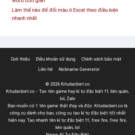
word đơn giản
n
k
đ
Làm thế nào để đổi màu ô Excel theo điều kiện
í
ộ
nhanh nhất
t
c
ự
đ
M
á
u
o
y
Giới thiệu
Điều khoản sử dụng
Chính sách bảo mật
đ
Liên hệ
Nickname Generator
ộ
c
© 2026 Kitudacbiet.co
đ
Kitudacbiet.co - Tạo tên game hay kí tự đặc biệt ff, liên quân,
á
lol, Zalo
o
Bạn muốn có 1 tên game thật đẹp và độc. Kitudacbiet.co là
công cụ dành cho bạn, công cụ tạo kí tự đặc biệt tốt nhất
hiện nay. Tạo nhanh tên kí tự đặc biệt ff, free fire, free fire,
liên quân, lol
Name: Kí Tự Đặc Biệt