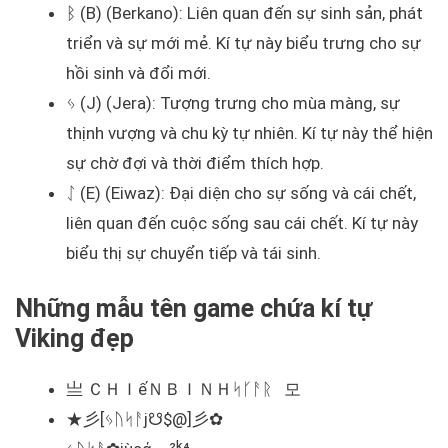
ᛒ (B) (Berkano): Liên quan đến sự sinh sản, phát
triển và sự mới mẻ. Kí tự này biểu trưng cho sự
hồi sinh và đổi mới.
ᛃ (J) (Jera): Tượng trưng cho mùa màng, sự
thịnh vượng và chu kỳ tự nhiên. Kí tự này thể hiện
sự chờ đợi và thời điểm thích hợp.
ᛇ (E) (Eiwaz): Đại diện cho sự sống và cái chết,
liên quan đến cuộc sống sau cái chết. Kí tự này
biểu thị sự chuyển tiếp và tái sinh.
Những mẫu tên game chứa kí tự
Viking đẹp
亗 ＣＨＩếＮㅤＢＩＮＨㅤᛋᚴᚨᚱ 모
★彡[ᛃᚢᛋᚨj☋$@]彡✿