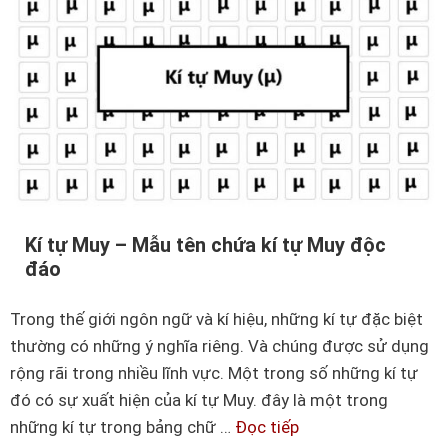
o
t
u
ự
i
d
s
ấ
V
u
u
n
i
h
t
â
t
n
Kí tự Muy – Mẫu tên chứa kí tự Muy độc
o
đ
đáo
n
ẹ
–
p
Trong thế giới ngôn ngữ và kí hiệu, những kí tự đặc biệt
M
thường có những ý nghĩa riêng. Và chúng được sử dụng
ẫ
rộng rãi trong nhiều lĩnh vực. Một trong số những kí tự
u
đó có sự xuất hiện của kí tự Muy. đây là một trong
t
những kí tự trong bảng chữ …
Đọc tiếp
K
ê