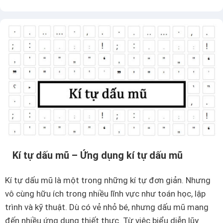
ổ
n
g
h
ợ
p
c
á
c
m
ẫ
u
Kí tự dấu mũ – Ứng dụng kí tự dấu mũ
k
í
Kí tự dấu mũ là một trong những kí tự đơn giản. Nhưng
t
vô cùng hữu ích trong nhiều lĩnh vực như toán học, lập
ự
trình và kỹ thuật. Dù có vẻ nhỏ bé, nhưng dấu mũ mang
V
đến nhiều ứng dụng thiết thực. Từ việc biểu diễn lũy