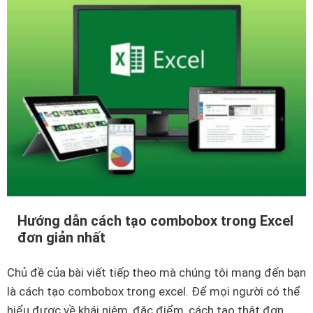
n
ể
g
u
E
v
x
ề
c
h
e
à
l
m
m
C
à
o
b
n
ạ
c
n
Hướng dẫn cách tạo combobox trong Excel
a
n
đơn giản nhất
t
ê
e
n
Chủ đề của bài viết tiếp theo mà chúng tôi mang đến bạn
n
b
là cách tạo combobox trong excel. Để mọi người có thể
a
i
hiểu được về khái niệm, đặc điểm, cách tạo thật đơn