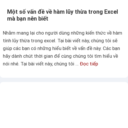
h
ờ
Một số vấn đề về hàm lũy thừa trong Excel
đ
i
mà bạn nên biết
ị
d
n
ù
Nhằm mang lại cho người dùng những kiến thức về hàm
h
n
tính lũy thừa trong excel. Tại bài viết này, chúng tôi sẽ
d
g
giúp các bạn có những hiểu biết về vấn đề này. Các bạn
ạ
q
hãy dành chút thời gian để cùng chúng tôi tìm hiểu về
n
u
nói nhé. Tại bài viết này, chúng tôi …
Đọc tiếp
M
g
a
ộ
ô
n
t
t
t
s
r
â
ố
o
m
v
n
ấ
g
n
E
đ
x