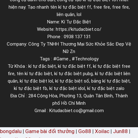
l
hiện nay. Tạo nhanh tên kí tự đặc biệt ff, free fire, free fire,
đ
liên quân, lol
Name: Kí Tự Đặc Biệt
ơ
Website: https://kitudacbiet.co/
n
Phone : 0938 137 131
g
Company: Công Ty TNHH Thương Mại Sức Khỏe Sắc Đẹp Vệ
i
Nữ Zn
ả
Tags : #Game , #Technology
n
Từ Khóa : kí tự đặc biệt, kí tự đặc biệt ff, kí tự đặc biệt free
n
fire, tên kí tự đặc biệt, kí tự đặc biệt pubg, kí tự đặc biệt liên
h
quân, kí tự đặc biệt lol, kí tự đặc biệt số, bảng kí tự đặc biệt,
kí tự đặc biệt fb, kí tự đặc biệt idol, kí tự đặc biệt zalo
ấ
Địa Chỉ : 284 Cộng Hòa, Phường 13, Quận Tân Bình, Thành
t
phố Hồ Chí Minh
Gmail : Kitudacbiet.co@gmail.com
bongdalu
|
Game bài đổi thưởng
|
Go88
|
Xoilac
|
Jun88
|