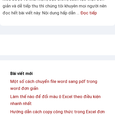
t
ế
giản và dễ tiếp thu thì chúng tôi khuyên mọi người nên
e
t
đọc hết bài viết này. Nội dung hấp dẫn …
Đọc tiếp
H
t
ư
r
ớ
o
n
n
g
g
d
E
ẫ
x
n
c
c
e
Bài viết mới
á
l
Một số cách chuyển file word sang pdf trong
c
đ
word đơn giản
h
ơ
t
Làm thế nào để đổi màu ô Excel theo điều kiện
n
ạ
nhanh nhất
g
o
Hướng dẫn cách copy công thức trong Excel đơn
i