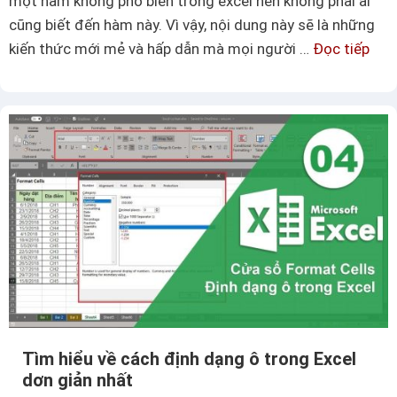
một hàm không phổ biến trong excel nên không phải ai
ấ
cũng biết đến hàm này. Vì vậy, nội dung này sẽ là những
u
kiến thức mới mẻ và hấp dẫn mà mọi người …
Đọc tiếp
T
t
ì
r
m
a
h
n
i
g
ể
t
u
r
h
o
à
n
m
g
W
E
e
x
e
Tìm hiểu về cách định dạng ô trong Excel
c
k
dơn giản nhất
e
d