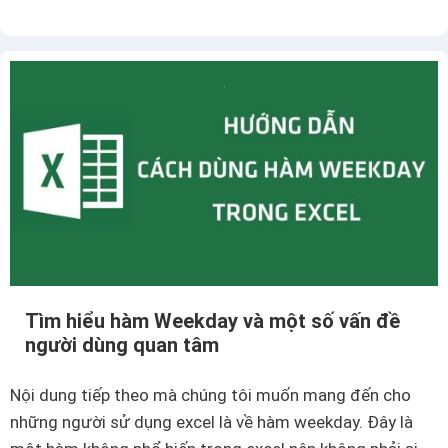
à
m
t
h
ế
n
à
o
đ
ể
b
ỏ
Tìm hiểu hàm Weekday và một số vấn đề
đ
người dùng quan tâm
á
n
Nội dung tiếp theo mà chúng tôi muốn mang đến cho
h
những người sử dụng excel là về hàm weekday. Đây là
d