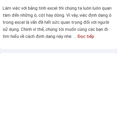
l
a
Làm việc với bảng tính excel thì chúng ta luôn luôn quan
n
y
tâm đến những ô, cột hay dòng. Vì vậy, việc định dạng ô
h
v
trong excel là vấn đề hết sức quan trọng đối với người
a
à
sử dụng. Chính vì thế, chúng tôi muốn cùng các bạn đi
n
m
tìm hiểu về cách định dạng này nhé. …
Đọc tiếp
T
h
ộ
ì
n
t
m
h
s
h
ấ
ố
i
t
v
ể
ấ
u
n
v
đ
ề
ề
c
n
á
g
c
ư