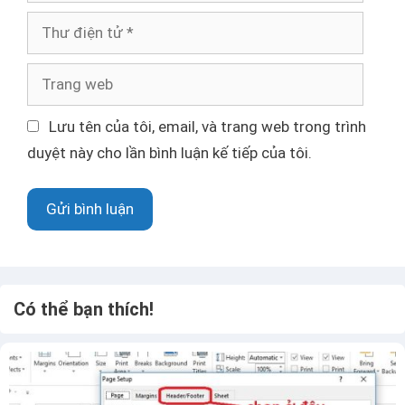
n
T
h
ư
T
đ
r
i
a
Lưu tên của tôi, email, và trang web trong trình
ệ
n
duyệt này cho lần bình luận kế tiếp của tôi.
n
g
t
w
ử
e
b
Có thể bạn thích!