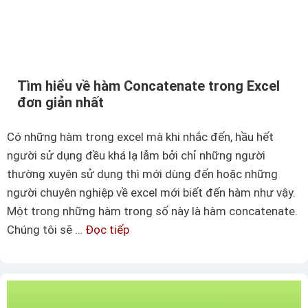
ề
c
v
e
ề
l
h
d
Tìm hiểu về hàm Concatenate trong Excel
à
ơ
đơn giản nhất
m
n
l
g
Có những hàm trong excel mà khi nhắc đến, hầu hết
ũ
i
người sử dụng đều khá lạ lẫm bởi chỉ những người
y
ả
thường xuyên sử dụng thì mới dùng đến hoặc những
t
n
người chuyên nghiệp về excel mới biết đến hàm như vậy.
h
n
Một trong những hàm trong số này là hàm concatenate.
ừ
h
Chúng tôi sẽ …
Đọc tiếp
T
a
ấ
ì
t
t
m
r
h
o
i