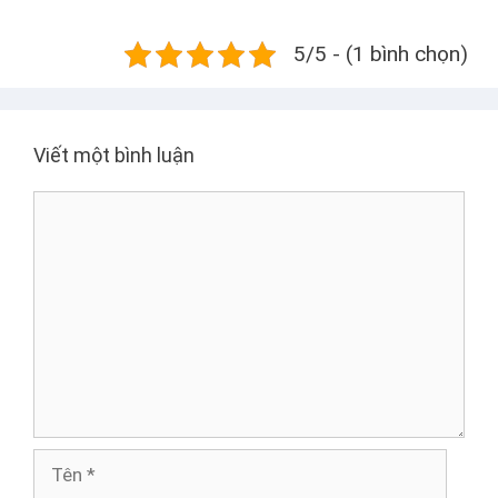
5/5 - (1 bình chọn)
Viết một bình luận
B
ì
n
h
l
u
ậ
n
T
ê