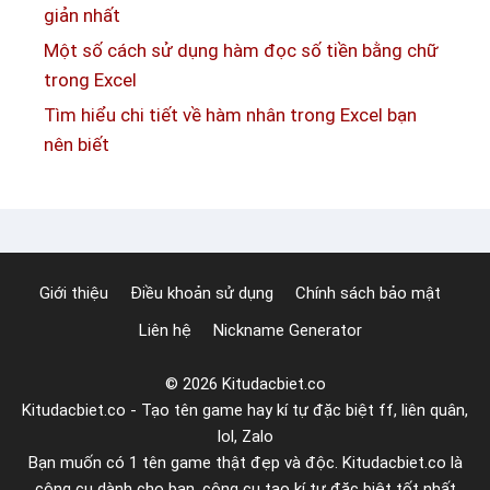
c
giản nhất
ả
o
n
Một số cách sử dụng hàm đọc số tiền bằng chữ
m
n
trong Excel
b
h
Tìm hiểu chi tiết về hàm nhân trong Excel bạn
o
ấ
nên biết
b
t
o
x
t
r
Giới thiệu
Điều khoản sử dụng
Chính sách bảo mật
o
Liên hệ
Nickname Generator
n
g
© 2026 Kitudacbiet.co
E
Kitudacbiet.co - Tạo tên game hay kí tự đặc biệt ff, liên quân,
x
lol, Zalo
c
Bạn muốn có 1 tên game thật đẹp và độc. Kitudacbiet.co là
e
công cụ dành cho bạn, công cụ tạo kí tự đặc biệt tốt nhất