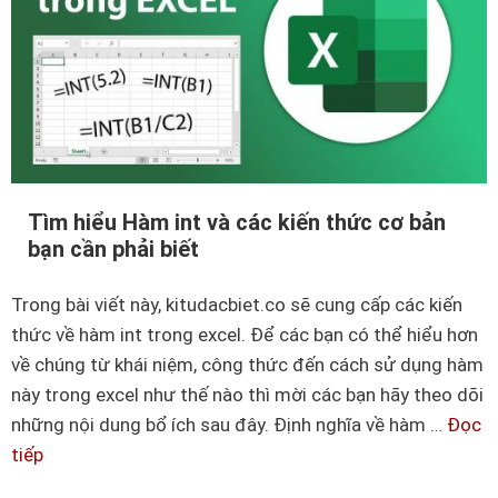
r
l
b
o
i
n
ế
g
t
E
g
x
ì
c
v
e
Tìm hiểu Hàm int và các kiến thức cơ bản
ề
l
bạn cần phải biết
u
đ
n
ơ
Trong bài viết này, kitudacbiet.co sẽ cung cấp các kiến
h
n
thức về hàm int trong excel. Để các bạn có thể hiểu hơn
i
g
về chúng từ khái niệm, công thức đến cách sử dụng hàm
d
i
này trong excel như thế nào thì mời các bạn hãy theo dõi
e
ả
những nội dung bổ ích sau đây. Định nghĩa về hàm …
Đọc
t
n
tiếp
T
r
n
ì
o