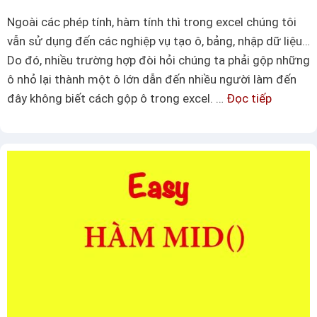
n
c
Ngoài các phép tính, hàm tính thì trong excel chúng tôi
h
h
vẫn sử dụng đến các nghiệp vụ tạo ô, bảng, nhập dữ liệu…
a
i
Do đó, nhiều trường hợp đòi hỏi chúng ta phải gộp những
n
t
ô nhỏ lại thành một ô lớn dẫn đến nhiều người làm đến
h
i
đây không biết cách gộp ô trong excel. …
Đọc tiếp
K
c
ế
h
h
t
ô
ó
v
n
n
ề
g
g
h
n
à
ê
m
n
S
l
u
o
m
l
p
ắ