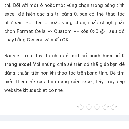
thị. Đối với một ô hoặc một vùng chọn trong bảng tính
excel, để hiện các giá trị bằng 0, bạn có thể thao tác
như sau: Bôi đen ô hoặc vùng chọn, nhấp chuột phải,
chọn Format Cells => Custom => xóa 0;-0;;@ , sau đó
thay bằng General và nhấn OK.
Bài viết trên đây đã chia sẻ một số
cách hiện số 0
trong excel
. Với những chia sẻ trên có thể giúp bạn dễ
dàng, thuận tiện hơn khi thao tác trên bảng tính. Để tìm
hiểu thêm về các tính năng của excel, hãy truy cập
website kitudacbiet.co nhé.