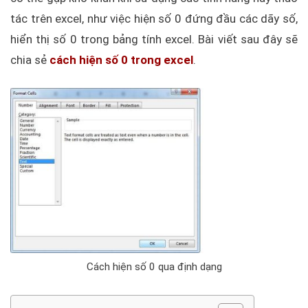
tác trên excel, như việc hiện số 0 đứng đầu các dãy số,
hiển thị số 0 trong bảng tính excel. Bài viết sau đây sẽ
chia sẻ
cách hiện số 0 trong excel
.
Cách hiện số 0 qua định dạng