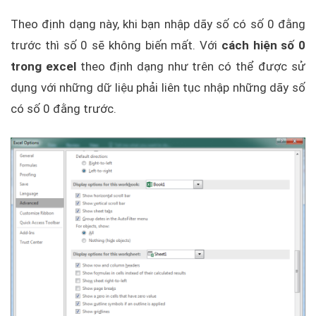
Theo định dạng này, khi bạn nhập dãy số có số 0 đằng
trước thì số 0 sẽ không biến mất. Với
cách hiện số 0
trong excel
theo định dạng như trên có thể được sử
dụng với những dữ liệu phải liên tục nhập những dãy số
có số 0 đằng trước.