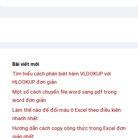
ế
l
ớ
t
n
v
g
ề
d
h
ẫ
à
n
m
c
S
Bài viết mới
á
u
Tìm hiểu cách phân biệt hàm VLOOKUP với
c
m
HLOOKUP đơn giản
h
p
l
Một số cách chuyển file word sang pdf trong
r
ọ
word đơn giản
o
c
Làm thế nào để đổi màu ô Excel theo điều kiện
d
d
nhanh nhất
u
ữ
c
Hướng dẫn cách copy công thức trong Excel đơn
l
t
giản nhất