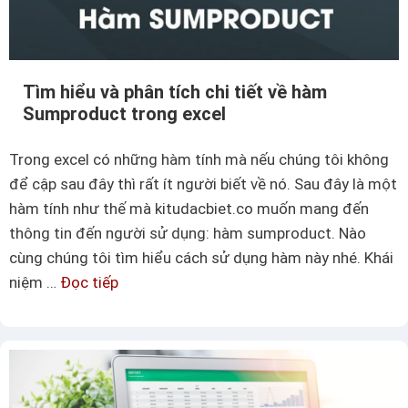
ắ
n
n
g
g
i
n
ả
Tìm hiểu và phân tích chi tiết về hàm
ế
Sumproduct trong excel
n
u
,
b
Trong excel có những hàm tính mà nếu chúng tôi không
d
ạ
để cập sau đây thì rất ít người biết về nó. Sau đây là một
ễ
n
hàm tính như thế mà kitudacbiet.co muốn mang đến
l
c
thông tin đến người sử dụng: hàm sumproduct. Nào
à
h
cùng chúng tôi tìm hiểu cách sử dụng hàm này nhé. Khái
ư
niệm …
Đọc tiếp
T
a
ì
b
m
i
h
ế
i
t
ể