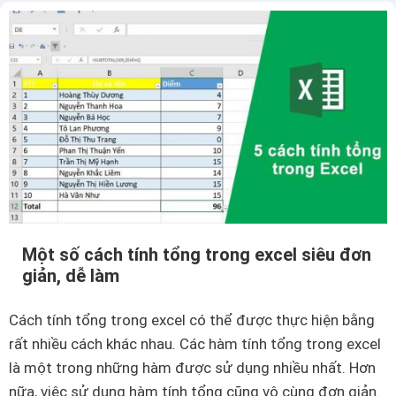
h
o
i
n
ể
g
u
e
c
x
á
c
c
e
h
l
đ
m
ị
à
Một số cách tính tổng trong excel siêu đơn
n
b
giản, dễ làm
h
ạ
d
n
Cách tính tổng trong excel có thể được thực hiện bằng
ạ
c
rất nhiều cách khác nhau. Các hàm tính tổng trong excel
n
ầ
là một trong những hàm được sử dụng nhiều nhất. Hơn
g
n
nữa, việc sử dụng hàm tính tổng cũng vô cùng đơn giản.