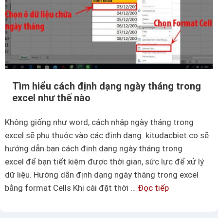
c
s
ơ
b
ộ
v
Tìm hiểu cách định dạng ngày tháng trong
ề
excel như thế nào
h
à
Không giống như word, cách nhập ngày tháng trong
m
excel sẽ phụ thuộc vào các định dạng. kitudacbiet.co sẽ
c
hướng dẫn bạn cách định dạng ngày tháng trong
o
excel để bạn tiết kiệm được thời gian, sức lực để xử lý
u
dữ liệu. Hướng dẫn định dạng ngày tháng trong excel
n
bằng format Cells Khi cài đặt thời …
Đọc tiếp
T
t
ì
t
m
r