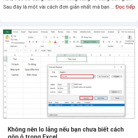
n
b
Sau đây là một vài cách đơn giản nhất mà bạn …
Đọc tiếp
g
i
ộ
à
ế
t
y
t
s
t
ố
h
c
á
á
n
c
g
h
t
t
r
í
o
n
n
h
g
t
e
ổ
x
Không nên lo lắng nếu bạn chưa biết cách
n
c
gộp ô trong Excel