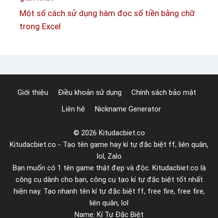
i
t
Một số cách sử dụng hàm đọc số tiền bằng chữ
ệ
r
trong Excel
u
o
t
n
r
g
o
e
n
x
Giới thiệu
Điều khoản sử dụng
Chính sách bảo mật
g
c
Liên hệ
Nickname Generator
e
e
x
l
© 2026 Kitudacbiet.co
c
Kitudacbiet.co - Tạo tên game hay kí tự đặc biệt ff, liên quân,
e
lol, Zalo
l
Bạn muốn có 1 tên game thật đẹp và độc. Kitudacbiet.co là
đ
công cụ dành cho bạn, công cụ tạo kí tự đặc biệt tốt nhất
ơ
hiện nay. Tạo nhanh tên kí tự đặc biệt ff, free fire, free fire,
n
liên quân, lol
Name: Kí Tự Đặc Biệt
g