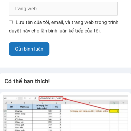
ư
T
đ
r
i
a
Lưu tên của tôi, email, và trang web trong trình
ệ
n
duyệt này cho lần bình luận kế tiếp của tôi.
n
g
t
w
ử
e
b
Có thể bạn thích!