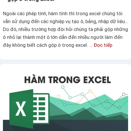
g
e
t
l
Ngoài các phép tính, hàm tính thì trong excel chúng tôi
r
n
vẫn sử dụng đến các nghiệp vụ tạo ô, bảng, nhập dữ liệu…
o
h
Do đó, nhiều trường hợp đòi hỏi chúng ta phải gộp những
n
ư
ô nhỏ lại thành một ô lớn dẫn đến nhiều người làm đến
g
t
đây không biết cách gộp ô trong excel. …
Đọc tiếp
K
e
h
h
x
ế
ô
c
n
n
e
à
g
l
o
n
s
ê
i
n
ê
l
u
o
l
ơ