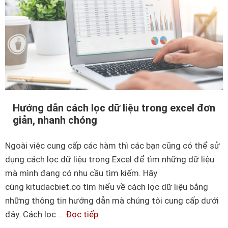
c
u
á
v
c
à
h
p
g
h
ộ
â
p
n
ô
Hướng dẫn cách lọc dữ liệu trong excel đơn
t
t
giản, nhanh chóng
í
r
c
o
Ngoài việc cung cấp các hàm thì các bạn cũng có thể sử
h
n
dụng cách lọc dữ liệu trong Excel để tìm những dữ liệu
c
g
mà mình đang có nhu cầu tìm kiếm. Hãy
h
E
cùng kitudacbiet.co tìm hiểu về cách lọc dữ liệu bằng
i
x
những thông tin hướng dẫn mà chúng tôi cung cấp dưới
t
c
đây. Cách lọc …
Đọc tiếp
H
i
e
ư