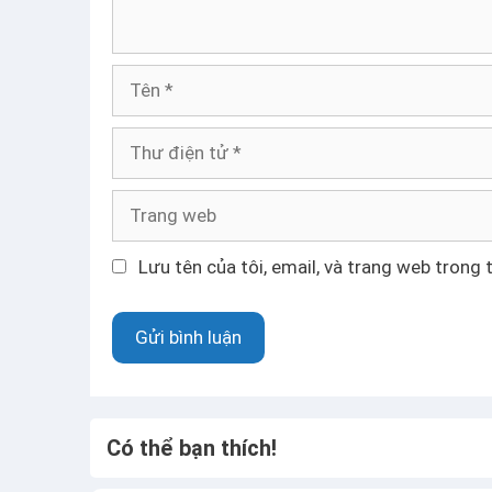
ậ
n
T
ê
n
T
h
ư
T
đ
r
i
a
Lưu tên của tôi, email, và trang web trong t
ệ
n
n
g
t
w
ử
e
b
Có thể bạn thích!