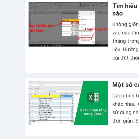
Tìm hiểu 
nào
Không giốn
vào các đị
tháng trong
liệu. Hướng
cài đặt thờ
Một số cá
Cách tính t
khác nhau.
sử dụng nh
đơn giản. 