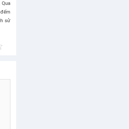
. Qua
u đếm
ch sử