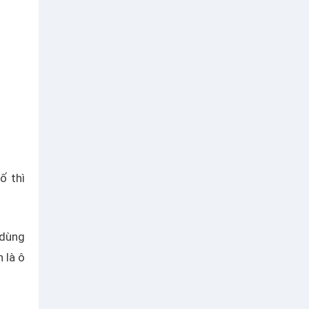
ố thì
 dùng
 là ô