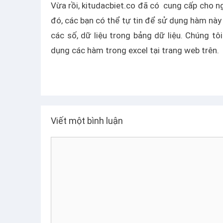
Vừa rồi, kitudacbiet.co đã có cung cấp cho 
đó, các bạn có thể tự tin để sử dụng hàm này
các số, dữ liệu trong bảng dữ liệu. Chúng t
dụng các hàm trong excel tại trang web trên.
Viết một bình luận
B
ì
n
h
l
u