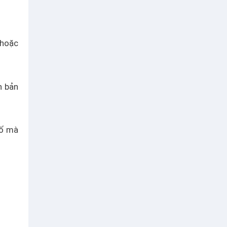
 hoặc
n bản
số mà