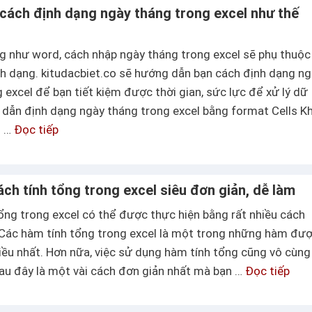
cách định dạng ngày tháng trong excel như thế
g như word, cách nhập ngày tháng trong excel sẽ phụ thuộc
nh dạng. kitudacbiet.co sẽ hướng dẫn bạn cách định dạng n
 excel để bạn tiết kiệm được thời gian, sức lực để xử lý dữ
 dẫn định dạng ngày tháng trong excel bằng format Cells Kh
i …
Đọc tiếp
T
ì
m
h
ch tính tổng trong excel siêu đơn giản, dễ làm
i
ổng trong excel có thể được thực hiện bằng rất nhiều cách
ể
 Các hàm tính tổng trong excel là một trong những hàm đư
u
iều nhất. Hơn nữa, việc sử dụng hàm tính tổng cũng vô cùng
c
Sau đây là một vài cách đơn giản nhất mà bạn …
Đọc tiếp
M
á
ộ
c
t