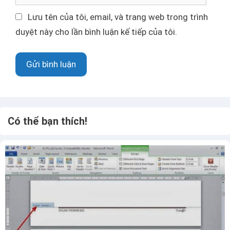
đ
r
i
a
Lưu tên của tôi, email, và trang web trong trình
ệ
n
duyệt này cho lần bình luận kế tiếp của tôi.
n
g
t
w
ử
e
b
Có thể bạn thích!