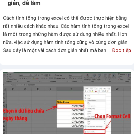
giản, dễ làm
n
r
h
o
Cách tính tổng trong excel có thể được thực hiện bằng
s
n
rất nhiều cách khác nhau. Các hàm tính tổng trong excel
ố
g
là một trong những hàm được sử dụng nhiều nhất. Hơn
t
E
nữa, việc sử dụng hàm tính tổng cũng vô cùng đơn giản.
ừ
x
Sau đây là một vài cách đơn giản nhất mà bạn …
Đọc tiếp
t
c
ộ
r
e
t
a
l
s
n
ố
g
c
w
á
o
c
r
h
d
t
b
í
ấ