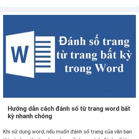
ì
n
m
g
h
t
i
r
ể
o
u
n
m
g
ộ
w
t
o
s
r
ố
d
h
v
i
ô
Hướng dẫn cách đánh số từ trang word bất
ể
c
kỳ nhanh chóng
u
ù
b
n
Khi sử dụng word, nếu muốn đánh số trang của văn bạn
i
g