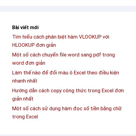
t
ứ
h
c
á
s
n
Bài viết mới
ơ
g
Tìm hiểu cách phân biệt hàm VLOOKUP với
b
t
HLOOKUP đơn giản
ộ
r
v
Một số cách chuyển file word sang pdf trong
o
ề
word đơn giản
n
h
Làm thế nào để đổi màu ô Excel theo điều kiện
g
à
nhanh nhất
e
m
Hướng dẫn cách copy công thức trong Excel đơn
x
c
giản nhất
c
o
e
Một số cách sử dụng hàm đọc số tiền bằng chữ
u
l
trong Excel
n
n
t
h