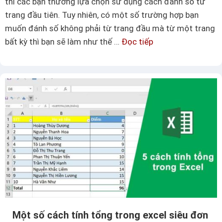
thì các bạn thường lựa chọn sử dụng cách đánh số từ
ế
đ
trang đầu tiên. Tuy nhiên, có một số trường hợp bạn
t
ơ
muốn đánh số không phải từ trang đầu mà từ một trang
s
n
bất kỳ thì bạn sẽ làm như thế …
Đọc tiếp
H
ơ
g
ư
b
i
ớ
ộ
ả
n
v
n
g
ề
d
h
ẫ
à
n
m
c
S
á
U
c
M
h
I
đ
F
Một số cách tính tổng trong excel siêu đơn
á
t