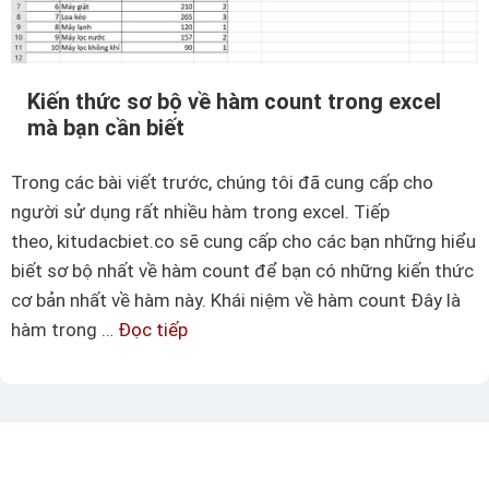
s
c
i
á
ê
c
u
Kiến thức sơ bộ về hàm count trong excel
h
mà bạn cần biết
đ
ơ
ị
n
Trong các bài viết trước, chúng tôi đã cung cấp cho
n
g
người sử dụng rất nhiều hàm trong excel. Tiếp
h
i
theo, kitudacbiet.co sẽ cung cấp cho các bạn những hiểu
d
ả
biết sơ bộ nhất về hàm count để bạn có những kiến thức
ạ
n
cơ bản nhất về hàm này. Khái niệm về hàm count Đây là
n
,
hàm trong …
Đọc tiếp
K
g
d
i
n
ễ
ế
g
l
n
à
à
t
y
h