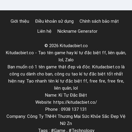
t
ư
r
t
o
h
Giới thiệu
Điều khoản sử dụng
Chính sách bảo mật
n
ế
Liên hệ
Nickname Generator
g
n
e
à
© 2026 Kitudacbiet.co
x
o
Kitudacbiet.co - Tạo tên game hay kí tự đặc biệt ff, liên quân,
c
lol, Zalo
e
Bạn muốn có 1 tên game thật đẹp và độc. Kitudacbiet.co là
l
công cụ dành cho bạn, công cụ tạo kí tự đặc biệt tốt nhất
m
hiện nay. Tạo nhanh tên kí tự đặc biệt ff, free fire, free fire,
à
liên quân, lol
Name: Kí Tự Đặc Biệt
b
Website: https://kitudacbiet.co/
ạ
Phone : 0938 137 131
n
Company: Công Ty TNHH Thương Mại Sức Khỏe Sắc Đẹp Vệ
c
Nữ Zn
ầ
Tags : #Game , #Technology