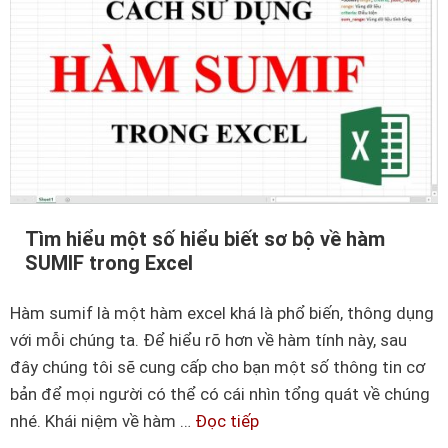
t
s
ố
c
á
c
h
đ
Tìm hiểu một số hiểu biết sơ bộ về hàm
á
SUMIF trong Excel
n
h
Hàm sumif là một hàm excel khá là phổ biến, thông dụng
s
với mỗi chúng ta. Để hiểu rõ hơn về hàm tính này, sau
ố
đây chúng tôi sẽ cung cấp cho bạn một số thông tin cơ
t
bản để mọi người có thể có cái nhìn tổng quát về chúng
r
nhé. Khái niệm về hàm …
Đọc tiếp
T
a