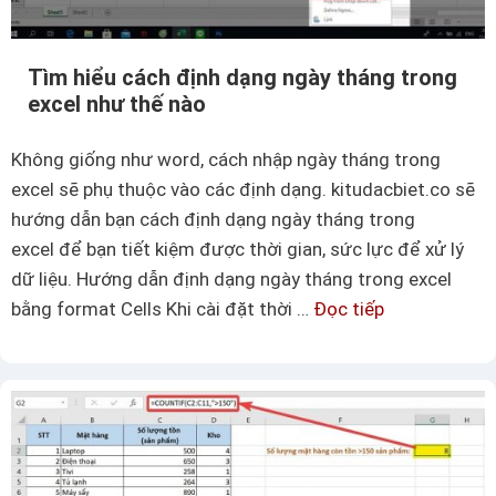
n
t
h
k
Tìm hiểu cách định dạng ngày tháng trong
t
ỳ
excel như thế nào
ổ
n
n
h
Không giống như word, cách nhập ngày tháng trong
g
a
excel sẽ phụ thuộc vào các định dạng. kitudacbiet.co sẽ
t
n
hướng dẫn bạn cách định dạng ngày tháng trong
r
h
excel để bạn tiết kiệm được thời gian, sức lực để xử lý
o
c
dữ liệu. Hướng dẫn định dạng ngày tháng trong excel
n
h
bằng format Cells Khi cài đặt thời …
Đọc tiếp
T
g
ó
ì
e
n
m
x
g
h
c
i
e
ể
l
u