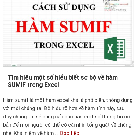
g
n
d
h
ẫ
ữ
n
n
c
g
á
a
c
i
h
c
đ
h
Tìm hiểu một số hiểu biết sơ bộ về hàm
á
ư
SUMIF trong Excel
n
a
h
b
Hàm sumif là một hàm excel khá là phổ biến, thông dụng
s
i
với mỗi chúng ta. Để hiểu rõ hơn về hàm tính này, sau
ố
ế
đây chúng tôi sẽ cung cấp cho bạn một số thông tin cơ
t
t
bản để mọi người có thể có cái nhìn tổng quát về chúng
ừ
nhé. Khái niệm về hàm …
Đọc tiếp
T
t