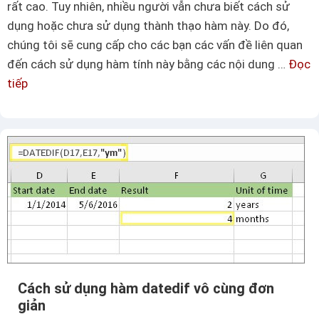
rất cao. Tuy nhiên, nhiều người vẫn chưa biết cách sử
dụng hoặc chưa sử dụng thành thạo hàm này. Do đó,
chúng tôi sẽ cung cấp cho các bạn các vấn đề liên quan
đến cách sử dụng hàm tính này bằng các nội dung …
Đọc
tiếp
H
ư
ớ
n
g
d
ẫ
n
c
á
c
Cách sử dụng hàm datedif vô cùng đơn
h
giản
d