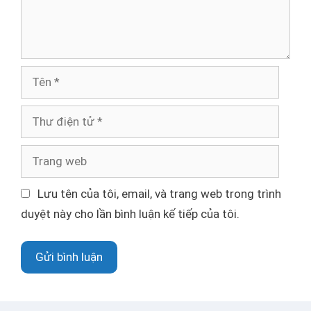
u
ậ
n
T
ê
n
T
h
ư
T
đ
r
i
a
Lưu tên của tôi, email, và trang web trong trình
ệ
n
duyệt này cho lần bình luận kế tiếp của tôi.
n
g
t
w
ử
e
b