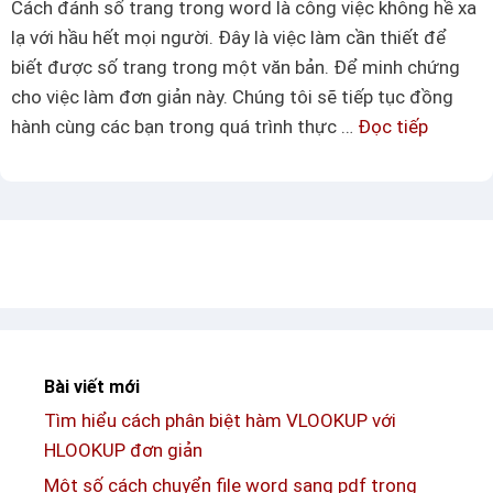
n
Cách đánh số trang trong word là công việc không hề xa
ế
h
lạ với hầu hết mọi người. Đây là việc làm cần thiết để
t
c
biết được số trang trong một văn bản. Để minh chứng
s
h
cho việc làm đơn giản này. Chúng tôi sẽ tiếp tục đồng
ơ
ó
hành cùng các bạn trong quá trình thực …
Đọc tiếp
T
b
n
ì
ộ
g
m
v
m
ề
ộ
h
t
à
s
m
ố
S
c
U
Bài viết mới
á
M
Tìm hiểu cách phân biệt hàm VLOOKUP với
c
I
HLOOKUP đơn giản
h
F
đ
Một số cách chuyển file word sang pdf trong