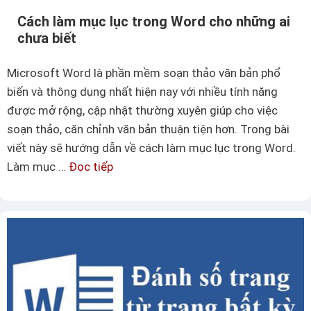
n
m
Cách làm mục lục trong Word cho những ai
g
d
chưa biết
E
a
x
t
Microsoft Word là phần mềm soạn thảo văn bản phổ
c
e
biến và thông dụng nhất hiện nay với nhiều tính năng
e
d
được mở rộng, cập nhật thường xuyên giúp cho việc
l
i
soạn thảo, căn chỉnh văn bản thuận tiện hơn. Trong bài
f
viết này sẽ hướng dẫn về cách làm mục lục trong Word.
v
Làm mục …
Đọc tiếp
C
ô
á
c
c
ù
h
n
l
g
à
đ
m
ơ
m
n