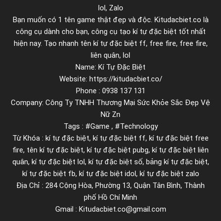
o
lol, Zalo
r
Bạn muốn có 1 tên game thật đẹp và độc. Kitudacbiet.co là
d
công cụ dành cho bạn, công cụ tạo kí tự đặc biệt tốt nhất
v
hiện nay. Tạo nhanh tên kí tự đặc biệt ff, free fire, free fire,
ô
liên quân, lol
Name: Kí Tự Đặc Biệt
c
Website: https://kitudacbiet.co/
ù
Phone : 0938 137 131
n
Company: Công Ty TNHH Thương Mại Sức Khỏe Sắc Đẹp Vệ
g
Nữ Zn
đ
Tags : #Game , #Technology
ơ
Từ Khóa : kí tự đặc biệt, kí tự đặc biệt ff, kí tự đặc biệt free
n
fire, tên kí tự đặc biệt, kí tự đặc biệt pubg, kí tự đặc biệt liên
g
quân, kí tự đặc biệt lol, kí tự đặc biệt số, bảng kí tự đặc biệt,
kí tự đặc biệt fb, kí tự đặc biệt idol, kí tự đặc biệt zalo
i
Địa Chỉ : 284 Cộng Hòa, Phường 13, Quận Tân Bình, Thành
ả
phố Hồ Chí Minh
n
Gmail : Kitudacbiet.co@gmail.com