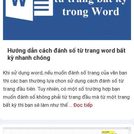
ụ
g
c
i
l
ả
ụ
n
c
t
Hướng dẫn cách đánh số từ trang word bất
r
kỳ nhanh chóng
o
n
Khi sử dụng word, nếu muốn đánh số trang của văn bạn
g
thì các bạn thường lựa chọn sử dụng cách đánh số từ
W
trang đầu tiên. Tuy nhiên, có một số trường hợp bạn
o
muốn đánh số không phải từ trang đầu mà từ một trang
r
bất kỳ thì bạn sẽ làm như thế …
Đọc tiếp
H
d
ư
c
ớ
h
n
o