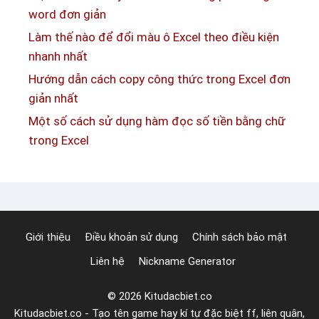
t
á
word đơn giản
r
n
Làm thế nào để đổi màu ô Excel theo điều kiện
o
h
nhanh nhất
n
s
Hướng dẫn cách copy công thức trong Excel đơn
g
ố
giản nhất
E
t
Một số cách sử dụng hàm đọc số tiền bằng chữ
x
r
trong Excel
c
a
e
n
l
g
t
r
Giới thiệu
Điều khoản sử dụng
Chính sách bảo mật
o
Liên hệ
Nickname Generator
n
g
© 2026 Kitudacbiet.co
w
Kitudacbiet.co - Tạo tên game hay kí tự đặc biệt ff, liên quân,