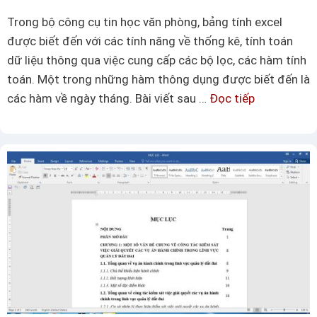
ù
Trong bộ công cụ tin học văn phòng, bảng tính excel
n
được biết đến với các tính năng về thống kê, tính toán
g
dữ liệu thông qua việc cung cấp các bộ lọc, các hàm tính
h
toán. Một trong những hàm thông dụng được biết đến là
à
các hàm về ngày tháng. Bài viết sau …
Đọc tiếp
C
m
á
v
c
l
h
o
s
o
ử
k
d
u
ụ
p
n
t
g
r
h
o
à