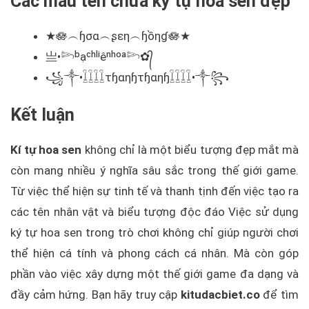
Các mẫu tên chứa ký tự hoa sen đẹp
★🪷︵ɧσα︵ʂεη︵ɧồηɠ🪷★
亗•𓆸ᵇạᶜʰˡⁱêⁿʰᵒᵃ𓆸✿᭄
꧁༒•𓆼𓆼𓆼𓆼τɧαηɧτɧαηɧ𓆼𓆼𓆼𓆼•༒꧂
Kết luận
Kí tự hoa sen
không chỉ là một biểu tượng đẹp mắt mà
còn mang nhiều ý nghĩa sâu sắc trong thế giới game.
Từ việc thể hiện sự tinh tế và thanh tịnh đến việc tạo ra
các tên nhân vật và biểu tượng độc đáo Việc sử dụng
ký tự hoa sen trong trò chơi không chỉ giúp người chơi
thể hiện cá tính và phong cách cá nhân. Mà còn góp
phần vào việc xây dựng một thế giới game đa dạng và
đầy cảm hứng. Bạn hãy truy cập
kitudacbiet.co
để tìm