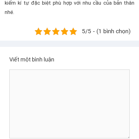
kiếm kí tự đặc biệt phù hợp với nhu cầu của bản thân
nhé.
5/5 - (1 bình chọn)
Viết một bình luận
B
ì
n
h
l
u
ậ
n