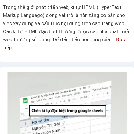
á
Trong thế giới phát triển web, kí tự HTML (HyperText
°
c
Markup Language) đóng vai trò là nền tảng cơ bản cho
)
m
việc xây dựng và cấu trúc nội dung trên các trang web.
=
ẫ
Các kí tự HTML đặc biệt thường được các nhà phát triển
/̵͇̿̿
u
web thường sử dụng. Để đảm bảo nội dung của …
Đọc
/
k
tiếp
K
’̿
í
í
’̿̿̿̿
t
t
ự
ự
c
H
h
T
ữ
M
V
L
ạ
t
n
h
đ
ế