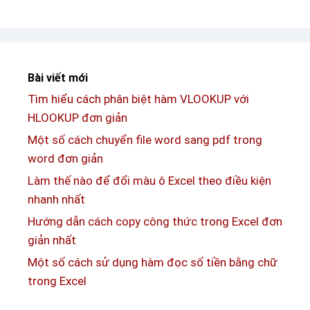
g
ổ
o
i
o
t
g
ê
l
Bài viết mới
n
e
Tìm hiểu cách phân biệt hàm VLOOKUP với
g
s
HLOOKUP đơn giản
a
h
m
Một số cách chuyển file word sang pdf trong
e
e
word đơn giản
e
F
Làm thế nào để đổi màu ô Excel theo điều kiện
t
r
nhanh nhất
s
e
Hướng dẫn cách copy công thức trong Excel đơn
e
giản nhất
F
Một số cách sử dụng hàm đọc số tiền bằng chữ
i
trong Excel
r
e