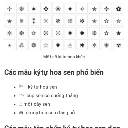
Một số kí tự hoa khác
Các mẫu kýtự hoa sen phổ biến
𓆸: ký tự hoa sen
𓆹: búp sen có cuống thẳng
𓆼: một cây sen
🪷: emoji hoa sen đang nở