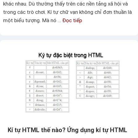
khác nhau. Dù thường thấy trên các nền tảng xã hội và
í
trong các trò chơi. Kí tự chữ vạn không chỉ đơn thuần là
t
một biểu tượng. Mà nó …
Đọc tiếp
K
ự
í
s
t
ú
ự
n
c
g
h
đ
ữ
ẹ
V
p
ạ
(
n
ง
(
卍
°
)
–
ʖ
Kí tự HTML thế nào? Ứng dụng kí tự HTML
C