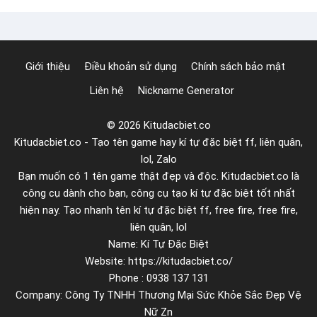
d
à
i
Giới thiệu
Điều khoản sử dụng
Chính sách bảo mật
h
Liên hệ
Nickname Generator
ơ
n
© 2026 Kitudacbiet.co
1
Kitudacbiet.co - Tạo tên game hay kí tự đặc biệt ff, liên quân,
2
lol, Zalo
k
Bạn muốn có 1 tên game thật đẹp và độc. Kitudacbiet.co là
í
công cụ dành cho bạn, công cụ tạo kí tự đặc biệt tốt nhất
t
hiện nay. Tạo nhanh tên kí tự đặc biệt ff, free fire, free fire,
ự
liên quân, lol
Name: Kí Tự Đặc Biệt
Website: https://kitudacbiet.co/
Phone : 0938 137 131
Company: Công Ty TNHH Thương Mại Sức Khỏe Sắc Đẹp Vệ
Nữ Zn