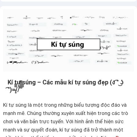
t
ự
s
ố
3
n
g
ư
ợ
c
Kí tự súng – Các mẫu kí tự súng đẹp (ง ͡° ͜ʖ
–
͡°)=/̵͇̿̿/’̿’̿̿̿̿ ̿̿
C
á
Kí tự súng là một trong những biểu tượng độc đáo và
c
mạnh mẽ. Chúng thường xuyên xuất hiện trong các trò
h
chơi và văn bản trực tuyến. Với hình ảnh thể hiện sức
t
mạnh và sự quyết đoán, kí tự súng đã trở thành một
ạ