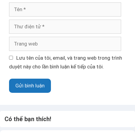
T
ê
n
T
h
ư
T
đ
r
i
a
Lưu tên của tôi, email, và trang web trong trình
ệ
n
duyệt này cho lần bình luận kế tiếp của tôi.
n
g
t
w
ử
e
b
Có thể bạn thích!