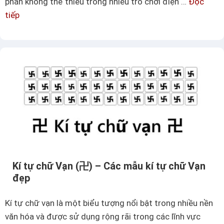
phần không thể thiếu trong nhiều trò chơi điện …
Đọc
o
tiếp
K
k
í
í
t
t
ự
ự
s
s
ú
ố
n
3
g
n
–
g
C
ư
á
ợ
c
Kí tự chữ Vạn (卍) – Các mẫu kí tự chữ Vạn
c
đẹp
m
ẫ
Kí tự chữ vạn là một biểu tượng nổi bật trong nhiều nền
u
văn hóa và được sử dụng rộng rãi trong các lĩnh vực
k