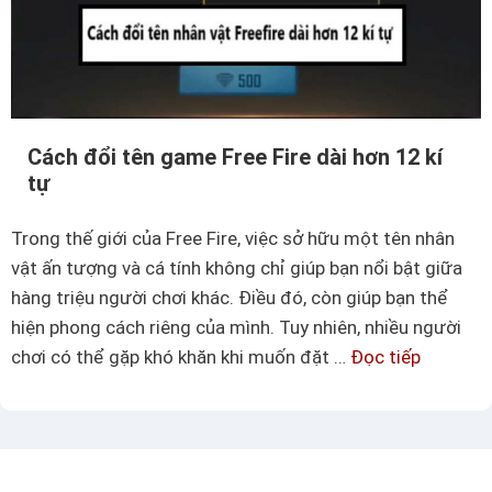
k
M
í
L
t
ự
đ
Cách đổi tên game Free Fire dài hơn 12 kí
ặ
tự
c
b
Trong thế giới của Free Fire, việc sở hữu một tên nhân
i
vật ấn tượng và cá tính không chỉ giúp bạn nổi bật giữa
ệ
hàng triệu người chơi khác. Điều đó, còn giúp bạn thể
t
hiện phong cách riêng của mình. Tuy nhiên, nhiều người
t
chơi có thể gặp khó khăn khi muốn đặt …
Đọc tiếp
C
r
á
o
c
n
h
g
đ