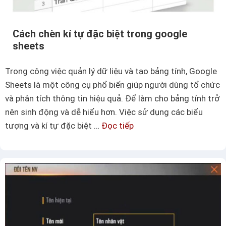
ẹ
n
p
à
o
Cách chèn kí tự đặc biệt trong google
?
sheets
Ứ
Trong công việc quản lý dữ liệu và tạo bảng tính, Google
n
Sheets là một công cụ phổ biến giúp người dùng tổ chức
g
và phân tích thông tin hiệu quả. Để làm cho bảng tính trở
d
nên sinh động và dễ hiểu hơn. Việc sử dụng các biểu
ụ
tượng và kí tự đặc biệt …
Đọc tiếp
C
n
á
g
c
k
h
í
c
t
h
ự
è
H
n
T