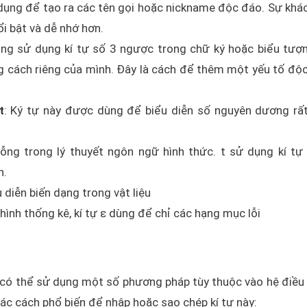
ụng để tạo ra các tên gọi hoặc nickname độc đáo. Sự khác
ổi bật và dễ nhớ hơn.
g sử dụng kí tự số 3 ngược trong chữ ký hoặc biểu tượ
g cách riêng của mình. Đây là cách để thêm một yếu tố độ
t
: Ký tự này được dùng để biểu diễn số nguyên dương rấ
 rỗng trong lý thuyết ngôn ngữ hình thức. t sử dụng kí tự
n.
 diễn biến dạng trong vật liệu
hình thống kê, kí tự ε dùng để chỉ các hạng mục lỗi
n có thể sử dụng một số phương pháp tùy thuộc vào hệ điều
c cách phổ biến để nhập hoặc sao chép kí tự này: