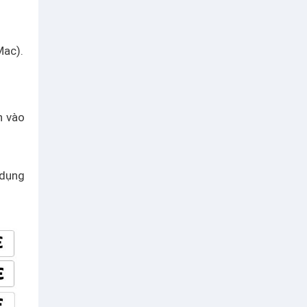
Mac).
n vào
 dụng