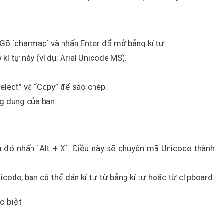
 Gõ `charmap` và nhấn Enter để mở bảng kí tự
kí tự này (ví dụ: Arial Unicode MS).
elect” và “Copy” để sao chép.
ng dụng của bạn.
đó nhấn `Alt + X`. Điều này sẽ chuyển mã Unicode thành 
ode, bạn có thể dán kí tự từ bảng kí tự hoặc từ clipboard.
c biệt