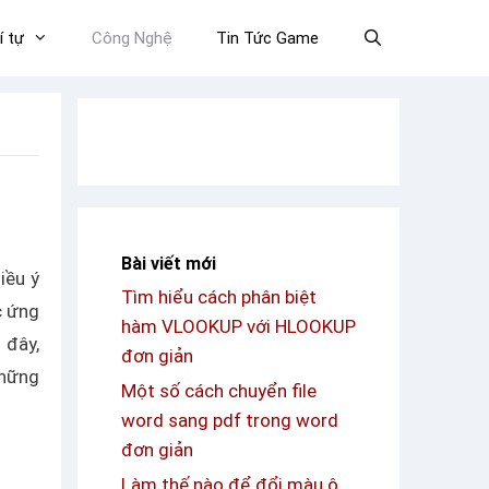
í tự
Công Nghệ
Tin Tức Game
Bài viết mới
iều ý
Tìm hiểu cách phân biệt
c ứng
hàm VLOOKUP với HLOOKUP
 đây,
đơn giản
những
Một số cách chuyển file
word sang pdf trong word
đơn giản
Làm thế nào để đổi màu ô