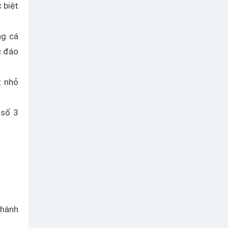
 biệt
ng cá
c đáo
t nhỏ
 số 3
 hành