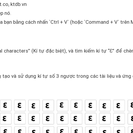
.co, ktdb.vn
ép nó.
ủa bạn bằng cách nhấn `Ctrl + V` (hoặc `Command + V` trên 
 characters” (Kí tự đặc biệt), và tìm kiếm kí tự “Ɛ” để chè
 tạo và sử dụng kí tự số 3 ngược trong các tài liệu và ứng