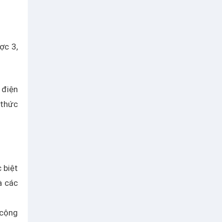
ợc 3,
 điện
 thức
 biệt
à các
 cộng