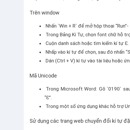
Trên window
Nhấn `Win + R` để mở hộp thoại “Run”-
Trong Bảng Kí Tự, chọn font chữ hỗ trợ 
Cuộn danh sách hoặc tìm kiếm kí tự Ɛ.
Nhấp vào kí tự để chọn, sau đó nhấn “S
Dán (Ctrl + V) kí tự vào tài liệu hoặc ứ
Mã Unicode
Trong Microsoft Word: Gõ `0190` sau 
“Ɛ”.
Trong một số ứng dụng khác hỗ trợ Unic
Sử dụng các trang web chuyển đổi kí tự đặ