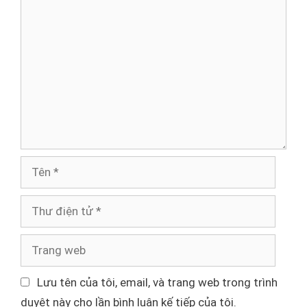
B
ì
n
h
l
u
ậ
n
T
ê
n
T
h
ư
T
đ
r
i
a
Lưu tên của tôi, email, và trang web trong trình
ệ
n
duyệt này cho lần bình luận kế tiếp của tôi.