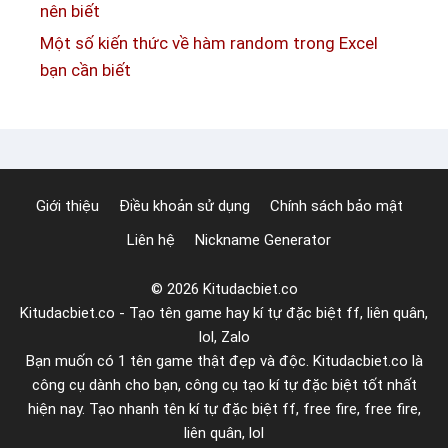
nên biết
í
Một số kiến thức về hàm random trong Excel
t
bạn cần biết
ự
h
o
a
s
Giới thiệu
Điều khoản sử dụng
Chính sách bảo mật
e
Liên hệ
Nickname Generator
n
đ
© 2026 Kitudacbiet.co
ẹ
Kitudacbiet.co - Tạo tên game hay kí tự đặc biệt ff, liên quân,
p
lol, Zalo
🪷
Bạn muốn có 1 tên game thật đẹp và độc. Kitudacbiet.co là
🪷
công cụ dành cho bạn, công cụ tạo kí tự đặc biệt tốt nhất
🪷
hiện nay. Tạo nhanh tên kí tự đặc biệt ff, free fire, free fire,
liên quân, lol