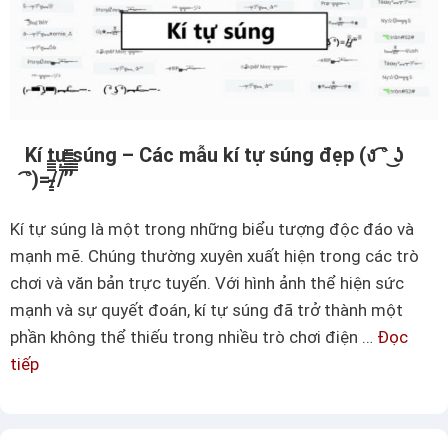
u
h
t
c
í
h
c
é
h
o
–
Kí tự súng – Các mẫu kí tự súng đẹp (ง ͡° ͜ʖ
p
C
͡°)=/̵͇̿̿/’̿’̿̿̿̿ ̿̿
h
á
ổ
c
Kí tự súng là một trong những biểu tượng độc đáo và
b
m
mạnh mẽ. Chúng thường xuyên xuất hiện trong các trò
i
ẫ
chơi và văn bản trực tuyến. Với hình ảnh thể hiện sức
ế
u
mạnh và sự quyết đoán, kí tự súng đã trở thành một
n
t
phần không thể thiếu trong nhiều trò chơi điện …
Đọc
ê
tiếp
K
n
í
c
t
ó
ự