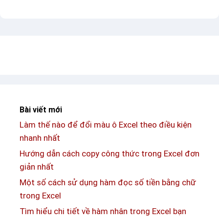
í
o
/
t
k
’̿
ự
í
’̿̿̿̿
h
t
o
ự
a
s
s
ố
e
3
Bài viết mới
n
n
Làm thế nào để đổi màu ô Excel theo điều kiện
–
g
nhanh nhất
C
ư
á
Hướng dẫn cách copy công thức trong Excel đơn
ợ
c
giản nhất
c
m
Một số cách sử dụng hàm đọc số tiền bằng chữ
ẫ
trong Excel
u
Tìm hiểu chi tiết về hàm nhân trong Excel bạn
k