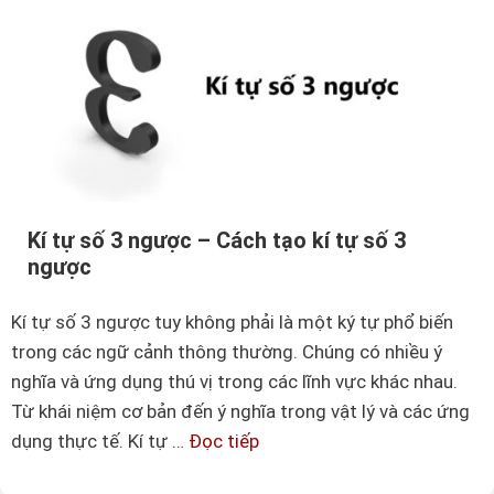
k
s
í
ú
t
n
ự
g
d
–
ấ
C
u
á
t
c
Kí tự số 3 ngược – Cách tạo kí tự số 3
í
m
ngược
c
ẫ
h
Kí tự số 3 ngược tuy không phải là một ký tự phổ biến
u
đ
trong các ngữ cảnh thông thường. Chúng có nhiều ý
k
ẹ
nghĩa và ứng dụng thú vị trong các lĩnh vực khác nhau.
í
p
Từ khái niệm cơ bản đến ý nghĩa trong vật lý và các ứng
t
✅
dụng thực tế. Kí tự …
Đọc tiếp
K
ự
✅
í
s
✅