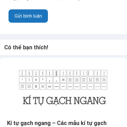
n
g
t
w
ử
e
b
Có thể bạn thích!
Kí tự gạch ngang – Các mẫu kí tự gạch