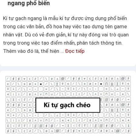
ngang phổ biến
Kí tự gạch ngang là mẫu kí tự được ứng dụng phổ biến
trong các văn bản, đồ họa hay việc tạo dựng tên game
nhân vật. Dù có vẻ đơn giản, kí tự này đóng vai trò quan
trọng trong việc tạo điểm nhấn, phân tách thông tin.
Thêm vào đó là, thể hiện …
Đọc tiếp
K
í
t
ự
g
ạ
c
h
n
g
a