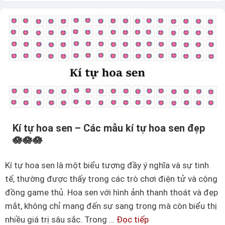
t
ú
ự
n
s
g
ố
đ
3
ẹ
n
p
g
(
ư
ง
ợ
c
°
Kí tự hoa sen – Các mẫu kí tự hoa sen đẹp
–
🪷🪷🪷
C
ʖ
Kí tự hoa sen là một biểu tượng đầy ý nghĩa và sự tinh
á
tế, thường được thấy trong các trò chơi điện tử và cộng
c
°
đồng game thủ. Hoa sen với hình ảnh thanh thoát và đẹp
h
)
mắt, không chỉ mang đến sự sang trọng mà còn biểu thị
t
=
nhiều giá trị sâu sắc. Trong …
Đọc tiếp
K
ạ
/̵͇̿̿