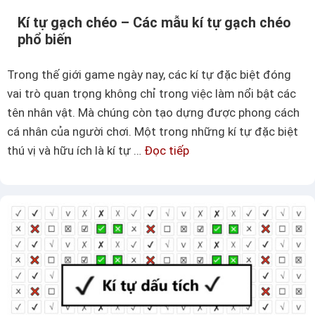
n
Kí tự gạch chéo – Các mẫu kí tự gạch chéo
g
phổ biến
–
C
Trong thế giới game ngày nay, các kí tự đặc biệt đóng
á
vai trò quan trọng không chỉ trong việc làm nổi bật các
c
tên nhân vật. Mà chúng còn tạo dựng được phong cách
m
cá nhân của người chơi. Một trong những kí tự đặc biệt
ẫ
thú vị và hữu ích là kí tự …
Đọc tiếp
K
u
í
k
t
í
ự
t
g
ự
ạ
g
c
ạ
h
c
c