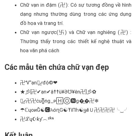
Chữ vạn in đậm (卍): Có sự tương đồng về hình
dạng nhưng thường dùng trong các ứng dụng
đồ họa và trang trí.
Chữ vạn ngược(卐) và Chữ vạn nghiêng (卍) :
Thường thấy trong các thiết kế nghệ thuật và
hoa văn phá cách
Các mẫu tên chứa chữ vạn đẹp
卍Ꮙạn⳻᷼⳺độ©❤
★彡[卍✔ạn✔ậ☨☨ù¥∂☋¥ên卍]彡✿
⳻᷼⳺卍卍ċuồ̺͆ṅg_ᴘ🄷Ⓞ🅽g�͟�卍❄
☂ℂɥoиĞ☯🅲𝓱óղG☯ŦìΠհ☯ყê̸Ｕ卍卍卍卍╰‿╯
卍ℒų☪ƙƴ︵²ᵏ⁶
Kết luận