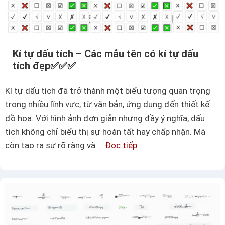
h
h
n
é
g
o
a
–
Kí tự dấu tích – Các mẫu tên có kí tự dấu
n
C
tích đẹp✅✅✅
g
á
p
c
Kí tự dấu tích đã trở thành một biểu tượng quan trọng
h
m
trong nhiều lĩnh vực, từ văn bản, ứng dụng đến thiết kế
ổ
ẫ
đồ họa. Với hình ảnh đơn giản nhưng đầy ý nghĩa, dấu
b
u
tích không chỉ biểu thị sự hoàn tất hay chấp nhận. Mà
i
k
còn tạo ra sự rõ ràng và …
Đọc tiếp
K
ế
í
í
n
t
t
ự
ự
g
d
ạ
ấ
c