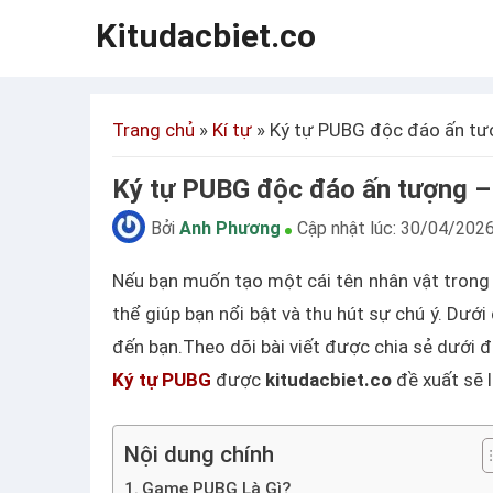
Kitudacbiet.co
Trang chủ
»
Kí tự
»
Ký tự PUBG độc đáo ấn t
Ký tự PUBG độc đáo ấn tượng
Bởi
Anh Phương
Cập nhật lúc:
30/04/202
Nếu bạn muốn tạo một cái tên nhân vật trong P
thể giúp bạn nổi bật và thu hút sự chú ý. Dướ
đến bạn.Theo dõi bài viết được chia sẻ dưới
Ký tự PUBG
được
kitudacbiet.co
đề xuất sẽ l
Nội dung chính
Game PUBG Là Gì?