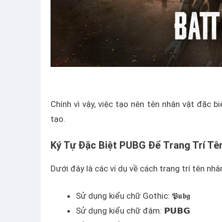
Chính vì vậy, việc tạo nên tên nhân vật đặc 
tạo.
Ký Tự Đặc Biệt PUBG Để Trang Trí Tê
Dưới đây là các ví dụ về cách trang trí tên nh
Sử dụng kiểu chữ Gothic: 𝕻𝖚𝖇𝖌
Sử dụng kiểu chữ đậm: 𝗣𝗨𝗕𝗚