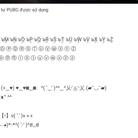
 tự PUBG được sử dụng
ۜL ๖ۣۜM ๖ۣۜN ๖ۣۜO ๖ۣۜP ๖ۣۜQ ๖ۣۜR ๖ۣۜS ๖ۣۜT ๖ۣۜU ๖ۣۜW ๖ۣۜV ๖ۣۜX ๖ۣۜY ๖ۣۜZ
 Ⓞ Ⓟ Ⓠ Ⓡ Ⓢ Ⓣ Ⓤ Ⓥ Ⓦ Ⓧ Ⓨ Ⓩ
ⓞ ⓟ ⓠ ⓡ ⓢ ⓣ ⓤ ⓥ ⓦ ⓧ ⓨ ⓩ
.^= (•‿•) (^L^) (>‿♥) ♥‿♥◙‿◙ ^( ‘‿’ )^^‿^乂◜◬◝乂 (▰˘◡˘▰)
ᵔ ^^
v( ‘.’ )v ».«
*-*^( ‘-’ )^ఠ_ఠ