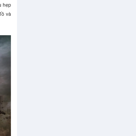
u hẹp
đồ và