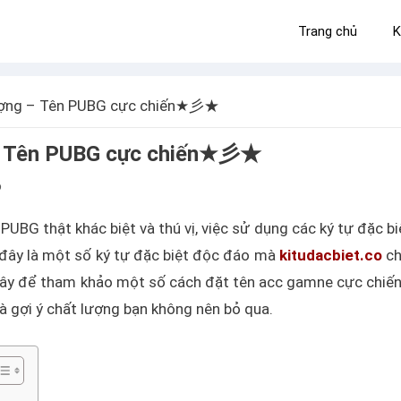
Trang chủ
K
ượng – Tên PUBG cực chiến★彡★
 – Tên PUBG cực chiến★彡★
6
UBG thật khác biệt và thú vị, việc sử dụng các ký tự đặc bi
i đây là một số ký tự đặc biệt độc đáo mà
kitudacbiet.co
ch
 đây để tham khảo một số cách đặt tên acc gamne cực chiến
à gợi ý chất lượng bạn không nên bỏ qua.