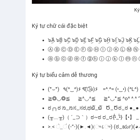
Ký
Ký tự chữ cái đặc biệt
๖ۣۜA ๖ۣۜB ๖ۣۜC ๖ۣۜD ๖ۣۜE ๖ۣۜF ๖ۣۜG ๖ۣۜH ๖ۣۜI ๖ۣۜJ ๖ۣۜK ๖ۣ
Ⓐ Ⓑ Ⓒ Ⓓ Ⓔ Ⓕ Ⓖ Ⓗ Ⓘ Ⓙ Ⓚ Ⓛ Ⓜ Ⓝ
ⓐ ⓑ ⓒ ⓓ ⓔ ⓕ ⓖⓗ ⓘ ⓙ ⓚ ⓛ ⓜ ⓝ 
Ký tự biểu cảm dễ thương
(°⌣°) ٩(^‿^)۶ ٩(͡๏̮͡๏)۶ =^
≧❂◡❂≦ ≧^◡^≦ ≧°◡°≦ ^o^ ^.^ ᵔᴥ
ಠ╭╮ಠ מּ_מּಸ_ಸಠ,ಥ໖_໖ Ծ_Ծಠ_ಠ ●_●
(╥﹏╥)（ ´_⊃｀）ಠ~ಠ ರ_ರ{•̃̾_•̃̾}【•】 _【•】
>.< ॓_॔ (-”-)(►.◄)(ு८ு) (ಠ_ರೃ)(◕︵◕)