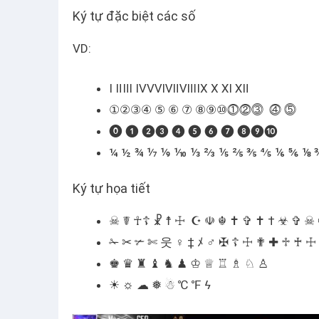
Ký tự đặc biệt các số
VD:
Ⅰ ⅡⅢ ⅣⅤⅥⅦⅧⅨ Ⅹ Ⅺ Ⅻ
①②③④ ⑤ ⑥ ⑦ ⑧⑨⑩⓵⓶⓷ ⓸ ⓹
⓿ ❶ ❷❸ ❹ ❺ ❻ ❼ ❽❾❿
¼ ½ ¾ ⅐ ⅑ ⅒ ⅓ ⅔ ⅕ ⅖ ⅗ ⅘ ⅙ ⅚ ⅛ 
Ký tự họa tiết
☠ ☤ ☥☦ ☧ ☨ ☩ ☪ ☫ ☬ ✝ ✞ ✝ † ☣ ✞ ☠
✁ ✂ ✃ ✄ 웃 ♀ ‡ ﾒ ♂ ✠ ☦ ☩ ✟ ✚ ♱ ♰ ☩
♚ ♛ ♜ ♝ ♞ ♟ ♔ ♕ ♖ ♗ ♘ ♙
☀ ☼ ☁ ❅ ☃ ℃ ℉ ϟ