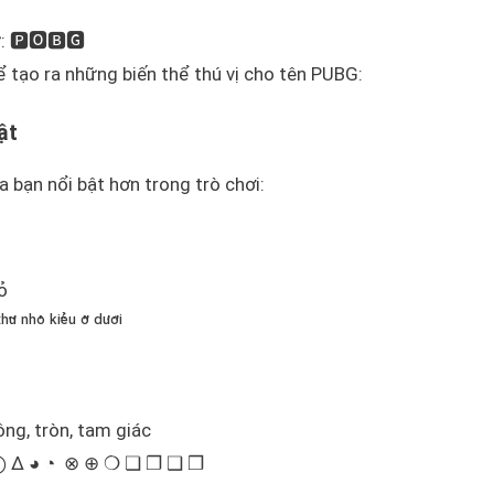
🅿️🅾️🅱️🅶
 tạo ra những biến thể thú vị cho tên PUBG:
ật
a bạn nổi bật hơn trong trò chơi:
ỏ
ⁿʰᵒ̉ ᵏⁱᵉ̂̉ᵘ ᵒ̛̉ ᵈᵘ̛ᵒ̛́ⁱ
ông, tròn, tam giác
◯ Δ ◕ ◔ ⊗ ⊕ ❍ ❏ ❐ ❑ ❒