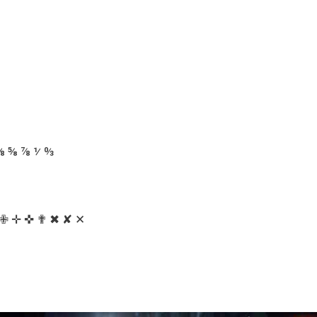
⅜ ⅝ ⅞ ⅟ ↉
 ✙ ✛ ✜ ✟ ✖ ✘ ✕