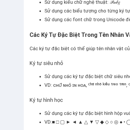
Sử dụng kiểu chữ nghệ thuật: 𝒫𝓊𝒷𝑔
Sử dụng các biểu tượng cho từng ký tự: 
Sử dụng các font chữ trong Unicode để
Các Ký Tự Đặc Biệt Trong Tên Nhân V
Các ký tự đặc biệt có thể giúp tên nhân vật củ
Ký tự siêu nhỏ
Sử dụng các ký tự đặc biệt chữ siêu nh
VD: ᴄʜᴜ̛̃ ɴʜᴏ̉ ɪɴ ʜᴏᴀ, ᑦʰᵘ̛̃ ⁿʰᵒ̉ ᵏⁱᵉ̂̉ᵘ ᵗʳᵉᵒ ᵗʳᵉ̂ⁿ, ᑦʰᵘ̛̃ 
Ký tự hình học
Sử dụng các ký tự đặc biệt hình hộp vu
VD:■ □ ▢ ► ◄ ▲ △ ▼ ▽ ◆ ◇ ○ ◎ ● • 