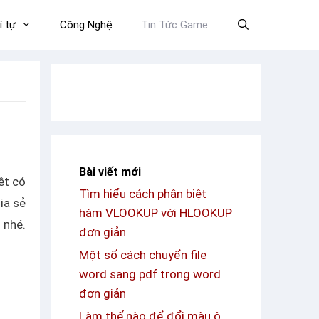
í tự
Công Nghệ
Tin Tức Game
Bài viết mới
ệt có
Tìm hiểu cách phân biệt
ia sẻ
hàm VLOOKUP với HLOOKUP
 nhé.
đơn giản
Một số cách chuyển file
word sang pdf trong word
đơn giản
Làm thế nào để đổi màu ô