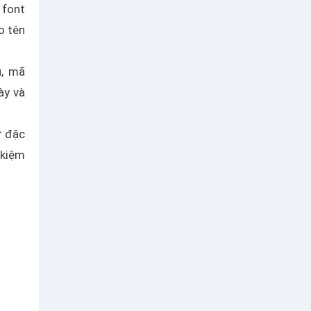
 font
o tên
ụ, mã
ày và
ự đặc
 kiệm