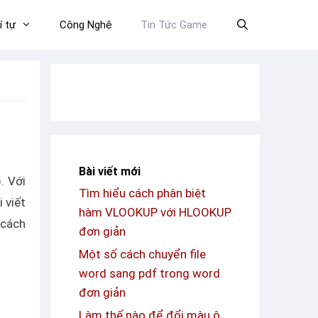
í tự
Công Nghệ
Tin Tức Game
Bài viết mới
. Với
Tìm hiểu cách phân biệt
 viết
hàm VLOOKUP với HLOOKUP
 cách
đơn giản
Một số cách chuyển file
word sang pdf trong word
đơn giản
Làm thế nào để đổi màu ô