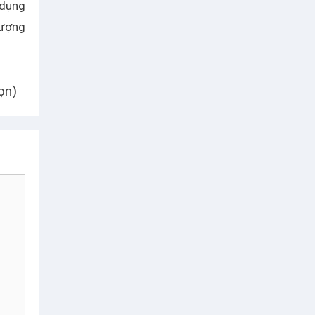
 dụng
tượng
ọn)