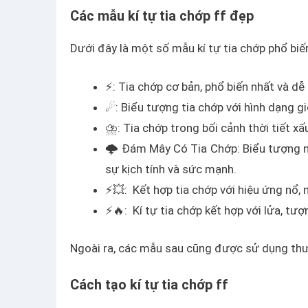
Các mẫu kí tự tia chớp ff đẹp
Dưới đây là một số mẫu kí tự tia chớp phổ bi
⚡: Tia chớp cơ bản, phổ biến nhất và dễ
☄: Biểu tượng tia chớp với hình dạng 
⛈: Tia chớp trong bối cảnh thời tiết x
🌩 Đám Mây Có Tia Chớp: Biểu tượng nà
sự kịch tính và sức mạnh.
⚡️💥: Kết hợp tia chớp với hiệu ứng nổ,
⚡️🔥: Kí tự tia chớp kết hợp với lửa, t
Ngoài ra, các mẫu sau cũng được sử dụng thườ
Cách tạo kí tự tia chớp ff