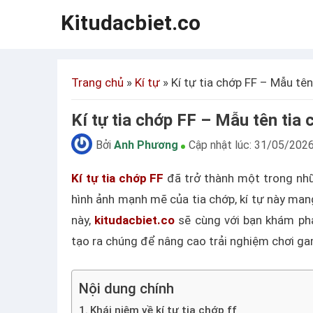
Kitudacbiet.co
Trang chủ
»
Kí tự
»
Kí tự tia chớp FF – Mẫu tê
Kí tự tia chớp FF – Mẫu tên tia
Bởi
Anh Phương
Cập nhật lúc:
31/05/202
Kí tự tia chớp FF
đã trở thành một trong nhữn
hình ảnh mạnh mẽ của tia chớp, kí tự này ma
này,
kitudacbiet.co
sẽ cùng với bạn khám phá 
tạo ra chúng để nâng cao trải nghiệm chơi ga
Nội dung chính
Khái niệm về kí tự tia chớp ff