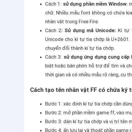
Cách 1:
sử dụng phần mềm Window
: 
chữ. Nhiều mẫu font không có chứa kia t
nhân vật trong Free Fire.
Cách 2
: Sử dụng mã Unicode:
Kí tự 
Unicode cho kí tự tia chớp là U+2601.
chuyển đổi thành kí tự tia chớp.
Cách 3:
sử dụng ứng dụng cung cấp kí
biệt hoặc bàn phím hỗ trợ để tìm và chè
thời gian và có nhiều mẫu rõ ràng, cụ 
Cách tạo tên nhân vật FF có chứa ký t
Bước 1: xác định kí tự tia chớp cần dùng
Bước 2: mở phần mềm game ff, vào mục
Bước 3: dán kí tự tia chớp và vị trí tê
Bước 4: ấn lưu lại và thoát phần game r