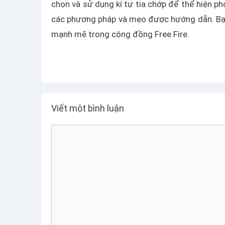
chọn và sử dụng kí tự tia chớp để thể hiện p
các phương pháp và mẹo được hướng dẫn. Bạn
mạnh mẽ trong cộng đồng Free Fire.
Viết một bình luận
B
ì
n
h
l
u
ậ