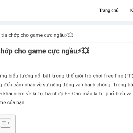
Trang chủ
K
n tia chớp cho game cực ngầu⚡️💥
 chớp cho game cực ngầu⚡️💥
6
g biểu tượng nổi bật trong thế giới trò chơi Free Fire (FF)
ng đến cảm nhận về sự năng động và nhanh chóng. Trong bài
khái niệm về kí tự tia chớp FF. Các mẫu kí tự phổ biến và
me của bạn.