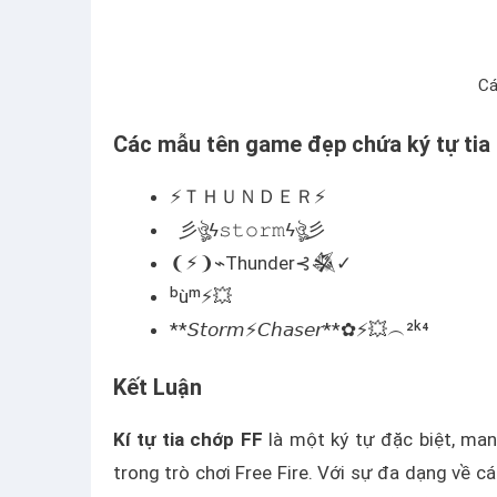
Cá
Các mẫu tên game đẹp chứa ký tự tia 
⚡ＴＨＵＮＤＥＲ⚡
彡ঔৣϟ𝚜𝚝𝚘𝚛𝚖ϟঔৣ彡
‎❨⚡︎❩⌁Thunder⊰𒈒✓
ᵇùᵐ⚡️💥
**𝘚𝘵𝘰𝘳𝘮⚡𝘊𝘩𝘢𝘴𝘦𝘳**✿⚡️💥︵²ᵏ⁴
Kết Luận
Kí tự tia chớp FF
là một ký tự đặc biệt, man
trong trò chơi Free Fire. Với sự đa dạng về c