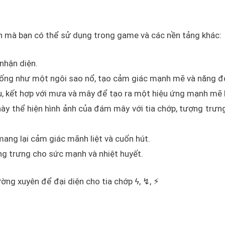
ến mà bạn có thể sử dụng trong game và các nền tảng khác:
 nhận diện.
giống như một ngôi sao nổ, tạo cảm giác mạnh mẽ và năng đ
ấu, kết hợp với mưa và mây để tạo ra một hiệu ứng mạnh mẽ 
y thể hiện hình ảnh của đám mây với tia chớp, tượng trưn
 mang lại cảm giác mãnh liệt và cuốn hút.
ượng trưng cho sức mạnh và nhiệt huyết.
ng xuyên để đại diện cho tia chớp ϟ, ↯, ⚡︎