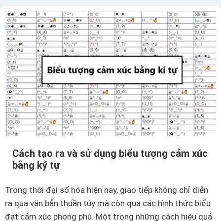
t
b
ự
i
k
ệ
h
t
o
t
ả
r
n
o
g
n
t
g
r
W
ố
o
n
Cách tạo ra và sử dụng biểu tượng cảm xúc
r
g
bằng ký tự
d
ở
t
Trong thời đại số hóa hiện nay, giao tiếp không chỉ diễn
r
ra qua văn bản thuần túy mà còn qua các hình thức biểu
ư
đạt cảm xúc phong phú. Một trong những cách hiệu quả