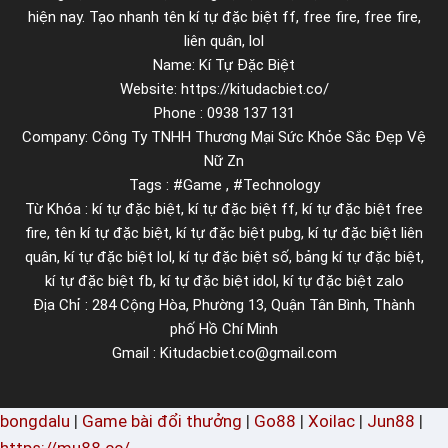
b
hiện nay. Tạo nhanh tên kí tự đặc biệt ff, free fire, free fire,
ằ
liên quân, lol
Name: Kí Tự Đặc Biệt
n
Website: https://kitudacbiet.co/
g
Phone : 0938 137 131
k
Company: Công Ty TNHH Thương Mại Sức Khỏe Sắc Đẹp Vệ
ý
Nữ Zn
t
Tags : #Game , #Technology
ự
Từ Khóa : kí tự đặc biệt, kí tự đặc biệt ff, kí tự đặc biệt free
fire, tên kí tự đặc biệt, kí tự đặc biệt pubg, kí tự đặc biệt liên
quân, kí tự đặc biệt lol, kí tự đặc biệt số, bảng kí tự đặc biệt,
kí tự đặc biệt fb, kí tự đặc biệt idol, kí tự đặc biệt zalo
Địa Chỉ : 284 Cộng Hòa, Phường 13, Quận Tân Bình, Thành
phố Hồ Chí Minh
Gmail : Kitudacbiet.co@gmail.com
bongdalu
|
Game bài đổi thưởng
|
Go88
|
Xoilac
|
Jun88
|
https://mu88.cc/