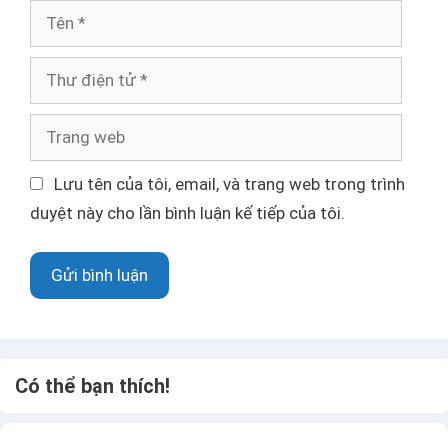
T
ê
n
T
h
ư
T
đ
r
i
a
Lưu tên của tôi, email, và trang web trong trình
ệ
n
duyệt này cho lần bình luận kế tiếp của tôi.
n
g
t
w
ử
e
b
Có thể bạn thích!