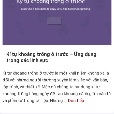
ẫ
y
n
T
c
o
á
g
c
e
h
t
c
h
h
e
Kí tự khoảng trống ở trước – Ứng dụng
è
trong các linh vực
r
n
k
Kí tự khoảng trống ở trước là một khái niệm không xa lạ
í
đối với những người thường xuyên làm việc với văn bản,
t
lập trình, và thiết kế. Mặc dù chúng ta sử dụng kí tự
ự
khoảng trống hàng ngày để tạo khoảng cách giữa các từ
đ
và phần tử trong tài liệu. Nhưng …
Đọc tiếp
K
ặ
í
c