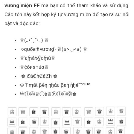
vương miện FF
mà bạn có thể tham khảo và sử dụng.
Các tên này kết hợp ký tự vương miện để tạo ra sự nổi
bật và độc đáo:
♕(｡•ˇ‸ˇ•｡) ♕
○qʊốɕ✟vươиɠ۰♕(๑>◡<๑) ♕
♕๖ۣۜmâ๖ۣۜy๖ۣۜmù♕
♕¢ôиɢтúα♕
♚ ℭáℭɦℭáℭɦ ♚
♔⚚ɱãί βêή ήɧάύ βạή ήɧé⁀ᶜᵘᵗᵉ
亗ⓣⓐ♕ⓛà♕Ⓚⓘⓝⓖ♚