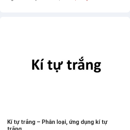
í
t
ự
t
à
n
g
h
ì
n
h
-
C
á
c
Kí tự trắng – Phân loại, ứng dụng kí tự
h
trắng