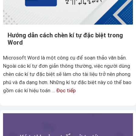
n
t
g
ự
t
t
r
Hướng dẫn cách chèn kí tự đặc biệt trong
r
ắ
Word
ố
n
n
g
Microsoft Word là một công cụ để soạn thảo văn bản.
g
Ngoài các kí tự đơn giản thông thường, việc người dùng
”
chèn các kí tự đặc biệt sẽ làm cho tài liệu trở nên phong
t
phú và đa dạng hơn. Những kí tự đặc biệt này có thể bao
r
gồm các kí hiệu toán …
Đọc tiếp
H
o
ư
n
ớ
g
n
P
g
l
d
a