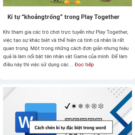
h
h
â
đ
Kí tự “khoảngㅤㅤㅤtrống” trong Play Together
n
ẹ
l
p
Khi tham gia các trò chơi trực tuyến như Play Together,
o
việc tạo sự khác biệt và thể hiện cá tính cá nhân là rất
ạ
quan trọng. Một trong những cách đơn giản nhưng hiệu
i
quả là làm nổi bật tên nhân vật Game của mình. Để làm
,
điều này thì việc sử dụng các …
Đọc tiếp
K
ứ
í
n
t
g
ự
d
“
ụ
k
n
h
g
o
k
ả
í