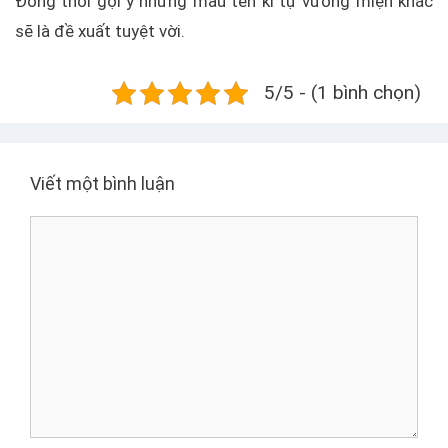
Đồng thời gợi ý những mẫu tên kí tự vương miện khác
sẽ là đề xuất tuyệt vời.
5/5 - (1 bình chọn)
Viết một bình luận
B
ì
n
h
l
u
ậ
n