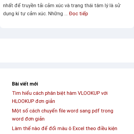
ớ
nhất để truyền tải cảm xúc và trạng thái tâm lý là sử
c
dụng kí tự cảm xúc. Những …
Đọc tiếp
C
–
á
Ứ
c
n
h
g
t
d
ạ
ụ
o
n
r
g
a
Bài viết mới
t
v
r
Tìm hiểu cách phân biệt hàm VLOOKUP với
à
o
HLOOKUP đơn giản
s
n
ử
Một số cách chuyển file word sang pdf trong
g
d
word đơn giản
c
ụ
Làm thế nào để đổi màu ô Excel theo điều kiện
á