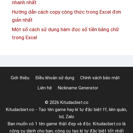
n
nhanh nhất
c
g
Hướng dẫn cách copy công thức trong Excel đơn
l
b
giản nhất
i
i
Một số cách sử dụng hàm đọc số tiền bằng chữ
n
ể
trong Excel
h
u
v
t
ự
ư
c
ợ
n
Giới thiệu
Điều khoản sử dụng
Chính sách bảo mật
g
Liên hệ
Nickname Generator
c
ả
© 2026 Kitudacbiet.co
m
Kitudacbiet.co - Tạo tên game hay kí tự đặc biệt ff, liên quân,
x
lol, Zalo
ú
Bạn muốn có 1 tên game thật đẹp và độc. Kitudacbiet.co là
c
công cụ dành cho bạn, công cụ tạo kí tự đặc biệt tốt nhất