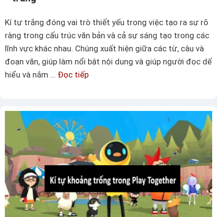
t
ạ
Kí tự trắng đóng vai trò thiết yếu trong việc tạo ra sự rõ
o
ràng trong cấu trúc văn bản và cả sự sáng tạo trong các
m
lĩnh vực khác nhau. Chúng xuất hiện giữa các từ, câu và
ẫ
đoạn văn, giúp làm nổi bật nội dung và giúp người đọc dế
u
hiểu và nắm …
Đọc tiếp
K
k
í
í
t
t
ự
ự
t
t
r
à
ắ
n
n
g
g
h
–
ì
P
n