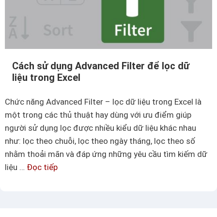
m
c
ộ
h
t
ữ
s
t
ố
r
Cách sử dụng Advanced Filter để lọc dữ
c
o
liệu trong Excel
á
n
c
Chức năng Advanced Filter – lọc dữ liệu trong Excel là
g
h
một trong các thủ thuật hay dùng với ưu điểm giúp
E
c
người sử dụng lọc được nhiều kiểu dữ liệu khác nhau
x
ố
như: lọc theo chuỗi, lọc theo ngày tháng, lọc theo số
c
đ
nhằm thoải mãn và đáp ứng những yêu cầu tìm kiếm dữ
e
ị
liệu …
Đọc tiếp
C
l
n
á
h
c
d
h
ò