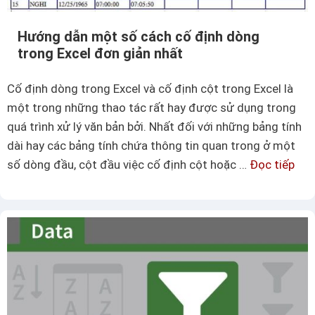
a
h
n
u
Hướng dẫn một số cách cố định dòng
h
ậ
trong Excel đơn giản nhất
c
t
h
đ
Cố định dòng trong Excel và cố định cột trong Excel là
ó
ơ
một trong những thao tác rất hay được sử dụng trong
n
n
quá trình xử lý văn bản bởi. Nhất đối với những bảng tính
g
g
dài hay các bảng tính chứa thông tin quan trong ở một
n
i
số dòng đầu, cột đầu việc cố định cột hoặc …
Đọc tiếp
H
h
ả
ư
ấ
n
ớ
t
đ
n
ể
g
t
d
á
ẫ
c
n
h