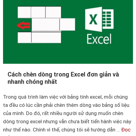
g
l
d
m
ẫ
à
n
b
t
ạ
ạ
n
o
c
,
ầ
x
n
Cách chèn dòng trong Excel đơn giản và
ó
p
nhanh chóng nhất
a
h
v
ả
Trong quá trình làm việc với bảng tính excel, mỗi chúng
à
i
ta đều có lúc cần phải chèn thêm dòng vào bảng số liệu
c
b
của mình. Do đó, rất nhiều người sử dụng muốn chèn
á
i
dòng trong excel nhưng vẫn chưa biết tiến hành việc này
c
ế
như thế nào. Chính vì thế, chúng tôi sẽ hướng dẫn …
Đọc
h
t