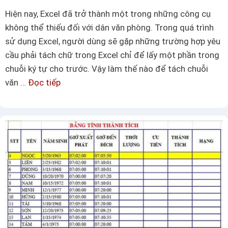
E
Hiện nay, Excel đã trở thành một trong những công cụ
x
o
không thể thiếu đối với dân văn phòng. Trong quá trình
c
r
sử dụng Excel, người dùng sẽ gặp những trường hợp yêu
e
d
cầu phải tách chữ trong Excel chỉ để lấy một phần trong
l
2
chuỗi ký tự cho trước. Vậy làm thế nào để tách chuỗi
đ
0
văn …
Đọc tiếp
M
ơ
1
á
n
0
c
g
h
i
b
ả
ạ
n
n
v
t
à
h
n
ủ
h
t