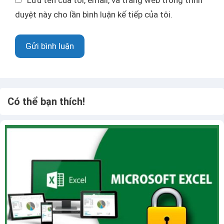
Lưu tên của tôi, email, và trang web trong trình
ệ
n
duyệt này cho lần bình luận kế tiếp của tôi.
n
g
t
w
ử
e
b
Có thể bạn thích!