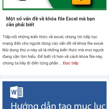
Một số vấn đề về khóa file Excel mà bạn
cần phải biết
Tiếp nối những kiến thức về excel, chúng tôi tiếp tục
mang đến cho người dùng các vấn đề về khóa file excel.
Nội dung thú vị này sẽ là những kiến thức mà mọi người
đang cần tìm hiểu. Để biết rõ hơn về cách khóa file này,
chúng ta hãy đi đến từng phần …
Đọc tiếp
M
ộ
t
s
ố
v
ấ