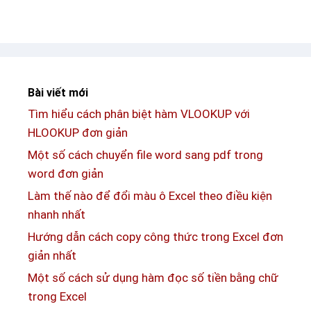
s
n
ử
g
d
t
ụ
r
n
o
Bài viết mới
g
n
Tìm hiểu cách phân biệt hàm VLOOKUP với
A
g
HLOOKUP đơn giản
d
E
v
Một số cách chuyển file word sang pdf trong
x
a
word đơn giản
c
n
Làm thế nào để đổi màu ô Excel theo điều kiện
e
c
nhanh nhất
l
e
đ
Hướng dẫn cách copy công thức trong Excel đơn
d
ơ
giản nhất
F
n
Một số cách sử dụng hàm đọc số tiền bằng chữ
i
g
trong Excel
l
i