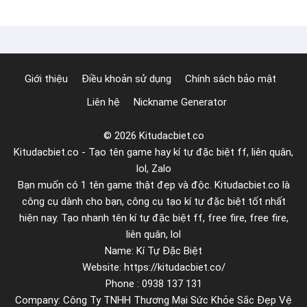
t
ả
e
n
r
n
đ
h
Giới thiệu
Điều khoản sử dụng
Chính sách bảo mật
ể
ấ
Liên hệ
Nickname Generator
l
t
ọ
© 2026 Kitudacbiet.co
c
Kitudacbiet.co - Tạo tên game hay kí tự đặc biệt ff, liên quân,
d
lol, Zalo
ữ
Bạn muốn có 1 tên game thật đẹp và độc. Kitudacbiet.co là
l
công cụ dành cho bạn, công cụ tạo kí tự đặc biệt tốt nhất
i
hiện nay. Tạo nhanh tên kí tự đặc biệt ff, free fire, free fire,
ệ
liên quân, lol
Name: Kí Tự Đặc Biệt
u
Website: https://kitudacbiet.co/
t
Phone : 0938 137 131
r
Company: Công Ty TNHH Thương Mại Sức Khỏe Sắc Đẹp Vệ