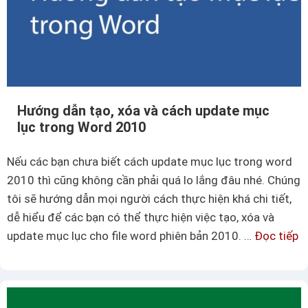
n
đ
ề
v
ề
k
Hướng dẫn tạo, xóa và cách update mục
h
lục trong Word 2010
ó
a
Nếu các bạn chưa biết cách update mục lục trong word
f
2010 thì cũng không cần phải quá lo lắng đâu nhé. Chúng
i
tôi sẽ hướng dẫn mọi người cách thực hiện khá chi tiết,
l
dễ hiểu để các bạn có thể thực hiện việc tạo, xóa và
e
update mục lục cho file word phiên bản 2010. …
Đọc tiếp
H
E
ư
x
ớ
c
n
e