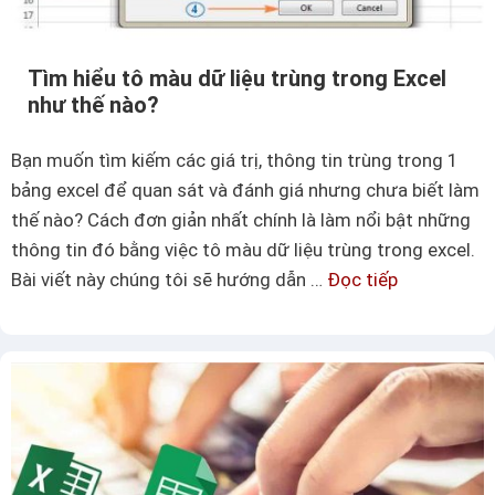
m
g
t
b
ì
Tìm hiểu tô màu dữ liệu trùng trong Excel
i
m
như thế nào?
ế
k
t
i
Bạn muốn tìm kiếm các giá trị, thông tin trùng trong 1
ế
bảng excel để quan sát và đánh giá nhưng chưa biết làm
m
thế nào? Cách đơn giản nhất chính là làm nổi bật những
c
thông tin đó bằng việc tô màu dữ liệu trùng trong excel.
ó
Bài viết này chúng tôi sẽ hướng dẫn …
Đọc tiếp
T
đ
ì
i
m
ề
h
u
i
k
ể
i
u
ệ
t