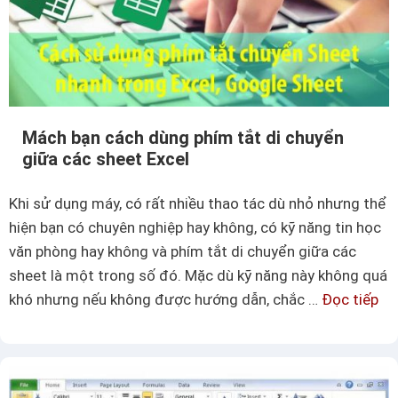
n
ô
t
m
r
à
o
u
n
d
Mách bạn cách dùng phím tắt di chuyển
g
ữ
giữa các sheet Excel
E
l
x
i
Khi sử dụng máy, có rất nhiều thao tác dù nhỏ nhưng thể
c
ệ
hiện bạn có chuyên nghiệp hay không, có kỹ năng tin học
e
u
văn phòng hay không và phím tắt di chuyển giữa các
l
t
sheet là một trong số đó. Mặc dù kỹ năng này không quá
r
khó nhưng nếu không được hướng dẫn, chắc …
Đọc tiếp
M
ù
á
n
c
g
h
t
b