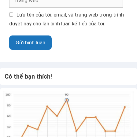
đ
r
i
a
Lưu tên của tôi, email, và trang web trong trình
ệ
n
duyệt này cho lần bình luận kế tiếp của tôi.
n
g
t
w
ử
e
b
Có thể bạn thích!