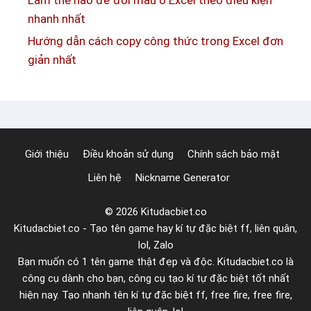
Làm thế nào để đổi màu ô Excel theo điều kiện
k
h
nhanh nhất
h
e
Hướng dẫn cách copy công thức trong Excel đơn
ô
e
giản nhất
n
t
g
E
h
x
i
c
ệ
e
Giới thiệu
Điều khoản sử dụng
Chính sách bảo mật
n
l
Liên hệ
Nickname Generator
s
h
© 2026 Kitudacbiet.co
e
Kitudacbiet.co - Tạo tên game hay kí tự đặc biệt ff, liên quân,
e
lol, Zalo
t
Bạn muốn có 1 tên game thật đẹp và độc. Kitudacbiet.co là
n
công cụ dành cho bạn, công cụ tạo kí tự đặc biệt tốt nhất
h
hiện nay. Tạo nhanh tên kí tự đặc biệt ff, free fire, free fire,
a