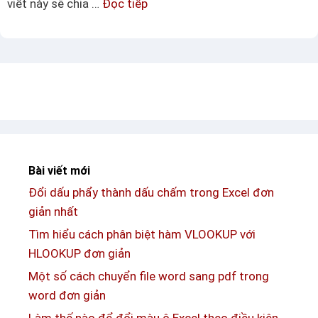
viết này sẽ chia …
Đọc tiếp
C
t
o
á
d
?
c
i
h
c
k
h
h
u
ắ
y
c
ể
p
n
Bài viết mới
h
g
Đổi dấu phẩy thành dấu chấm trong Excel đơn
ụ
i
giản nhất
c
ữ
E
Tìm hiểu cách phân biệt hàm VLOOKUP với
a
x
HLOOKUP đơn giản
c
c
á
Một số cách chuyển file word sang pdf trong
e
c
word đơn giản
l
s