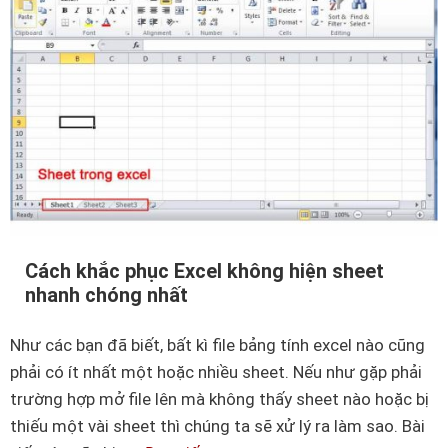
r
ạ
o
n
n
c
g
á
E
c
x
h
c
d
e
ù
l
n
n
g
Cách khắc phục Excel không hiện sheet
h
nhanh chóng nhất
p
ư
h
t
Như các bạn đã biết, bất kì file bảng tính excel nào cũng
í
h
phải có ít nhất một hoặc nhiều sheet. Nếu như gặp phải
m
ế
trường hợp mở file lên mà không thấy sheet nào hoặc bị
t
n
thiếu một vài sheet thì chúng ta sẽ xử lý ra làm sao. Bài
ắ
à