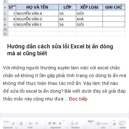
u
v
ẽ
b
i
ể
Hướng dẫn cách sửa lỗi Excel bị ẩn dòng
mà ai cũng biết
u
đ
Với những người thường xuyên làm việc với excel chắc
ồ
chắn sẽ không ít lần gặp phải tình trạng có dòng bị ẩn mà
đ
không thể thực hiện thao tác mở ẩn. Vậy làm thế nào
ư
để sửa lỗi excel bị ẩn dòng? Bài viết dưới đây sẽ giải đáp
ờ
thắc mắc này cũng như đưa …
Đọc tiếp
H
n
ư
g
ớ
t
n
h