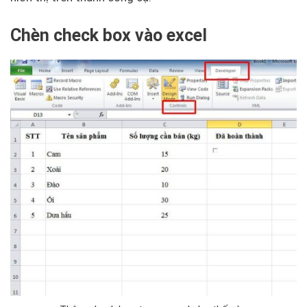
Chèn check box vào excel