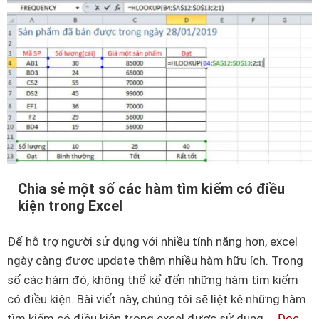
g
ẳ
d
n
ẫ
g
n
t
c
r
á
o
c
n
h
g
s
E
ử
x
Chia sẻ một số các hàm tìm kiếm có điều
a
c
kiện trong Excel
l
e
ỗ
l
Để hỗ trợ người sử dụng với nhiều tính năng hơn, excel
i
t
ngày càng được update thêm nhiều hàm hữu ích. Trong
E
h
số các hàm đó, không thể kể đến những hàm tìm kiếm
x
ậ
có điều kiện. Bài viết này, chúng tôi sẽ liệt kê những hàm
c
t
tìm kiếm có điều kiện trong excel được sử dụng …
Đọc