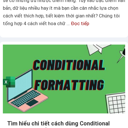
sẽ có những ưu nhược điểm riêng. Tùy vào đặc điểm văn
E
c
bản, dữ liệu nhiều hay ít mà bạn cần cân nhắc lựa chọn
x
h
cách viết thích hợp, tiết kiệm thời gian nhất? Chúng tôi
c
í
tổng hợp 4 cách viết hoa chữ …
Đọc tiếp
T
e
n
ổ
l
h
n
c
x
g
ự
á
h
c
c
ợ
đ
p
ơ
c
n
á
g
c
i
h
ả
v
n
i
n
Tìm hiểu chi tiết cách dùng Conditional
ế
h