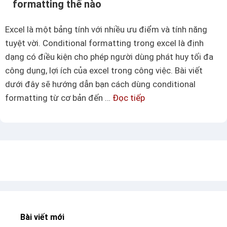
formatting thế nào
t
a
h
n
Excel là một bảng tính với nhiều ưu điểm và tính năng
o
h
tuyệt vời. Conditional formatting trong excel là định
a
c
dạng có điều kiện cho phép người dùng phát huy tối đa
c
h
công dụng, lợi ích của excel trong công việc. Bài viết
h
ó
dưới đây sẽ hướng dẫn bạn cách dùng conditional
ữ
n
formatting từ cơ bản đến …
Đọc tiếp
T
c
g
ì
á
m
i
h
đ
i
ầ
ể
u
u
t
c
i
h
ê
Bài viết mới
i
n