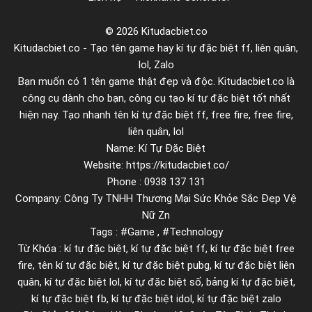
t
© 2026 Kitudacbiet.co
i
Kitudacbiet.co - Tạo tên game hay kí tự đặc biệt ff, liên quân,
o
lol, Zalo
n
Bạn muốn có 1 tên game thật đẹp và độc. Kitudacbiet.co là
a
công cụ dành cho bạn, công cụ tạo kí tự đặc biệt tốt nhất
l
hiện nay. Tạo nhanh tên kí tự đặc biệt ff, free fire, free fire,
f
liên quân, lol
Name: Kí Tự Đặc Biệt
o
Website: https://kitudacbiet.co/
r
Phone : 0938 137 131
m
Company: Công Ty TNHH Thương Mại Sức Khỏe Sắc Đẹp Vệ
a
Nữ Zn
t
Tags : #Game , #Technology
t
Từ Khóa : kí tự đặc biệt, kí tự đặc biệt ff, kí tự đặc biệt free
i
fire, tên kí tự đặc biệt, kí tự đặc biệt pubg, kí tự đặc biệt liên
n
quân, kí tự đặc biệt lol, kí tự đặc biệt số, bảng kí tự đặc biệt,
kí tự đặc biệt fb, kí tự đặc biệt idol, kí tự đặc biệt zalo
g