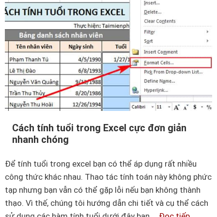
c
c
a
e
h
o
l
v
đ
ề
ể
c
t
ô
í
n
n
g
h
t
t
h
Cách tính tuổi trong Excel cực đơn giản
h
nhanh chóng
ứ
â
c
m
Để tính tuổi trong excel bạn có thể áp dụng rất nhiều
m
n
công thức khác nhau. Thao tác tính toán này không phức
ả
i
tạp nhưng bạn vẫn có thể gặp lỗi nếu bạn không thành
n
ê
thạo. Vì thế, chúng tôi hướng dẫn chi tiết và cụ thể cách
g
n
sử dụng các hàm tính tuổi dưới đây bạn …
Đọc tiếp
C