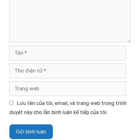
h
l
u
ậ
n
T
ê
n
T
h
ư
T
đ
r
i
a
Lưu tên của tôi, email, và trang web trong trình
ệ
n
duyệt này cho lần bình luận kế tiếp của tôi.
n
g
t
w
ử
e