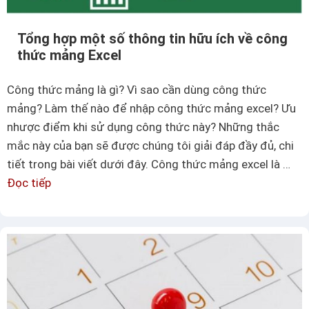
i
ế
Tổng hợp một số thông tin hữu ích về công
t
thức mảng Excel
c
á
Công thức mảng là gì? Vì sao cần dùng công thức
c
mảng? Làm thế nào để nhập công thức mảng excel? Ưu
h
nhược điểm khi sử dụng công thức này? Những thắc
t
mắc này của bạn sẽ được chúng tôi giải đáp đầy đủ, chi
í
tiết trong bài viết dưới đây. Công thức mảng excel là …
n
Đọc tiếp
T
h
ổ
t
n
h
g
ờ
h
i
ợ
g
p