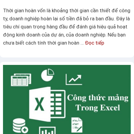
Thời gian hoàn vốn là khoảng thời gian cần thiết để công
ty, doanh nghiệp hoàn lại số tiền đã bỏ ra ban đầu. Đây là
tiêu chí quan trọng hàng đầu để đánh giá hiệu quả hoạt
động kinh doanh của dự án, của doanh nghiệp. Nếu bạn
chưa biết cách tính thời gian hoàn …
Đọc tiếp
H
ư
ớ
n
g
d
ẫ
n
c
h
i
t