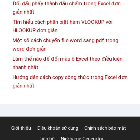
Đổi dấu phẩy thành dấu chấm trong Excel đơn
t
n
giản nhất
i
h
ế
Tìm hiểu cách phân biệt hàm VLOOKUP với
a
t
HLOOKUP đơn giản
n
c
Một số cách chuyển file word sang pdf trong
h
á
word đơn giản
g
c
ọ
Làm thế nào để đổi màu ô Excel theo điều kiện
h
n
nhanh nhất
d
đ
Hướng dẫn cách copy công thức trong Excel đơn
ù
ơ
giản nhất
n
n
g
g
C
i
o
ả
n
n
Giới thiệu
Điều khoản sử dụng
Chính sách bảo mật
d
Liên hệ
Nickname Generator
i