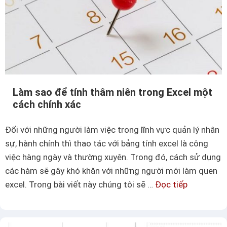
i
m
a
ộ
n
t
h
s
o
ố
à
t
n
h
Làm sao để tính thâm niên trong Excel một
v
ô
cách chính xác
ố
n
n
g
Đối với những người làm việc trong lĩnh vực quản lý nhân
t
t
sự, hành chính thì thao tác với bảng tính excel là công
r
i
việc hàng ngày và thường xuyên. Trong đó, cách sử dụng
o
n
các hàm sẽ gây khó khăn với những người mới làm quen
n
h
excel. Trong bài viết này chúng tôi sẽ …
Đọc tiếp
L
g
ữ
à
E
u
m
x
í
s