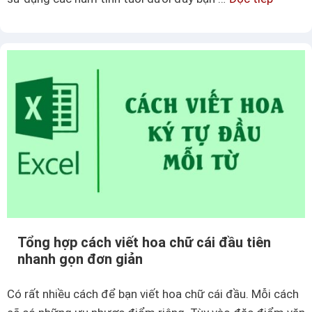
E
t
á
x
r
c
c
o
h
e
n
t
l
g
í
E
n
x
h
c
t
e
u
l
ổ
m
i
ộ
t
t
Tổng hợp cách viết hoa chữ cái đầu tiên
r
c
nhanh gọn đơn giản
o
á
n
c
Có rất nhiều cách để bạn viết hoa chữ cái đầu. Mỗi cách
g
h