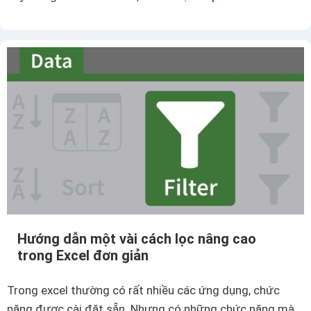
l
ư
b
ớ
ị
n
n
g
ặ
d
n
ẫ
g
n
m
m
à
ộ
n
t
g
s
ư
ố
ờ
Hướng dẫn một vài cách lọc nâng cao
c
i
trong Excel đơn giản
á
d
c
ù
Trong excel thường có rất nhiều các ứng dụng, chức
h
n
năng được cài đặt sẵn. Nhưng có những chức năng mà