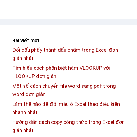
g
ấ
x
d
t
c
ẫ
e
n
l
c
Bài viết mới
n
h
h
Đổi dấu phẩy thành dấu chấm trong Excel đơn
i
a
giản nhất
t
n
i
Tìm hiểu cách phân biệt hàm VLOOKUP với
h
ế
HLOOKUP đơn giản
c
t
Một số cách chuyển file word sang pdf trong
h
c
word đơn giản
ó
á
Làm thế nào để đổi màu ô Excel theo điều kiện
n
c
nhanh nhất
g
h
Hướng dẫn cách copy công thức trong Excel đơn
,
t
giản nhất
đ
ạ