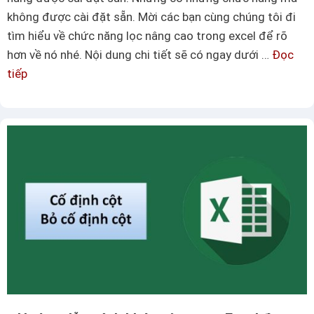
t
g
không được cài đặt sẵn. Mời các bạn cùng chúng tôi đi
ạ
n
tìm hiểu về chức năng lọc nâng cao trong excel để rõ
o
ê
hơn về nó nhé. Nội dung chi tiết sẽ có ngay dưới …
Đọc
ô
n
tiếp
H
t
b
ư
i
i
ớ
c
ế
n
k
t
g
t
d
r
ẫ
o
n
n
m
g
ộ
W
t
o
v
r
à
d