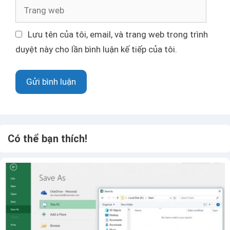
ư
T
đ
r
i
a
Lưu tên của tôi, email, và trang web trong trình
ệ
n
duyệt này cho lần bình luận kế tiếp của tôi.
n
g
t
w
ử
e
b
Có thể bạn thích!