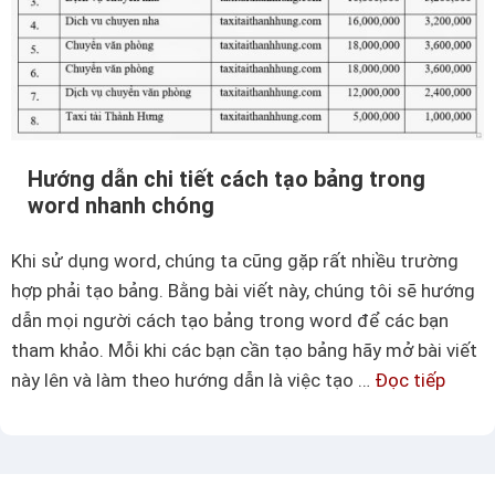
v
e
ề
l
h
đ
à
ơ
m
n
o
g
Hướng dẫn chi tiết cách tạo bảng trong
f
i
word nhanh chóng
f
ả
s
Khi sử dụng word, chúng ta cũng gặp rất nhiều trường
n
e
hợp phải tạo bảng. Bằng bài viết này, chúng tôi sẽ hướng
n
t
dẫn mọi người cách tạo bảng trong word để các bạn
h
t
tham khảo. Mỗi khi các bạn cần tạo bảng hãy mở bài viết
a
r
này lên và làm theo hướng dẫn là việc tạo …
Đọc tiếp
H
n
o
ư
h
n
ớ
n
g
n
h
E