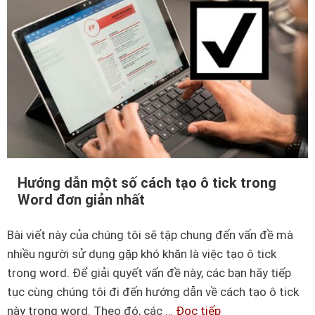
k
h
ắ
c
p
h
ụ
c
f
Hướng dẫn một số cách tạo ô tick trong
i
Word đơn giản nhất
l
e
Bài viết này của chúng tôi sẽ tập chung đến vấn đề mà
E
nhiều người sử dụng gặp khó khăn là việc tạo ô tick
x
trong word. Để giải quyết vấn đề này, các bạn hãy tiếp
c
tục cùng chúng tôi đi đến hướng dẫn về cách tạo ô tick
e
này trong word. Theo đó, các …
Đọc tiếp
H