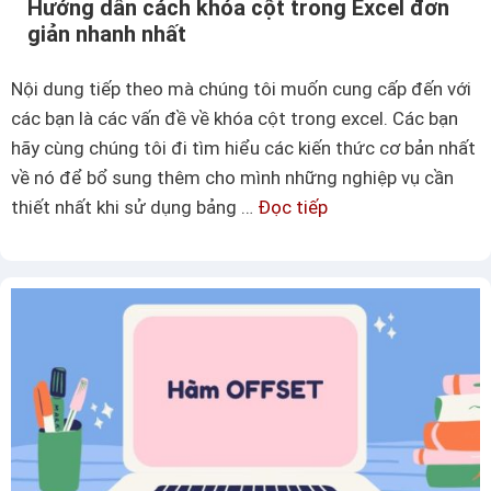
Hướng dẫn cách khóa cột trong Excel đơn
i
đ
giản nhanh nhất
c
ơ
á
n
Nội dung tiếp theo mà chúng tôi muốn cung cấp đến với
c
g
các bạn là các vấn đề về khóa cột trong excel. Các bạn
h
i
hãy cùng chúng tôi đi tìm hiểu các kiến thức cơ bản nhất
l
ả
về nó để bổ sung thêm cho mình những nghiệp vụ cần
ọ
n
thiết nhất khi sử dụng bảng …
Đọc tiếp
H
c
n
ư
n
h
ớ
â
ấ
n
n
t
g
g
d
c
ẫ
a
n
o
c
t
á
r