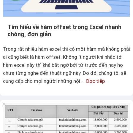
c
o
h
n
k
g
Tìm hiểu về hàm offset trong Excel nhanh
h
E
chóng, đơn giản
ó
x
a
c
Trong rất nhiều hàm excel thì có một hàm mà không phải
c
e
ai cũng biết là hàm offset. Không ít người khi nhắc tới
ộ
l
hàm excel này thì khá bất ngờ bởi từ trước đến nay họ
t
đ
chưa từng nghe đến thuật ngữ này. Do đó, chúng tôi sẽ
t
ơ
cung cấp cho mọi người những nội …
Đọc tiếp
T
r
n
ì
o
g
m
n
i
h
g
ả
i
E
n
ể
x
u
c