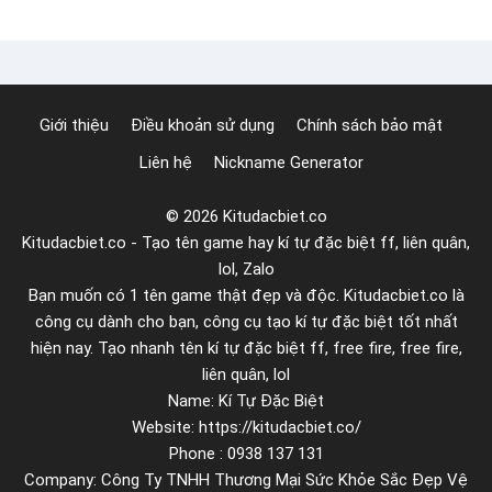
ơ
o
n
b
g
ả
i
n
Giới thiệu
Điều khoản sử dụng
Chính sách bảo mật
ả
g
n
Liên hệ
Nickname Generator
t
r
© 2026 Kitudacbiet.co
o
Kitudacbiet.co - Tạo tên game hay kí tự đặc biệt ff, liên quân,
n
lol, Zalo
g
Bạn muốn có 1 tên game thật đẹp và độc. Kitudacbiet.co là
w
công cụ dành cho bạn, công cụ tạo kí tự đặc biệt tốt nhất
o
hiện nay. Tạo nhanh tên kí tự đặc biệt ff, free fire, free fire,
r
liên quân, lol
Name: Kí Tự Đặc Biệt
d
Website: https://kitudacbiet.co/
n
Phone : 0938 137 131
h
Company: Công Ty TNHH Thương Mại Sức Khỏe Sắc Đẹp Vệ
a