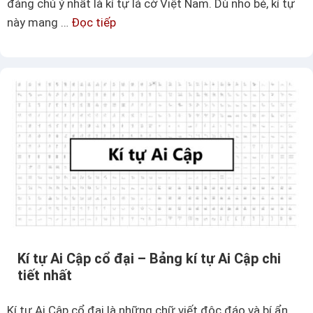
đáng chú ý nhất là kí tự lá cờ Việt Nam. Dù nhỏ bé, kí tự
này mang …
Đọc tiếp
K
í
t
ự
l
á
c
ờ
V
i
ệ
t
N
Kí tự Ai Cập cổ đại – Bảng kí tự Ai Cập chi
a
tiết nhất
m
🇻🇳
Kí tự Ai Cập cổ đại là những chữ viết độc đáo và bí ẩn.