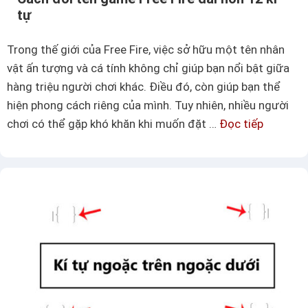
c
i
tự
ờ
–
V
B
Trong thế giới của Free Fire, việc sở hữu một tên nhân
i
ả
vật ấn tượng và cá tính không chỉ giúp bạn nổi bật giữa
ệ
n
hàng triệu người chơi khác. Điều đó, còn giúp bạn thể
t
g
hiện phong cách riêng của mình. Tuy nhiên, nhiều người
N
k
chơi có thể gặp khó khăn khi muốn đặt …
Đọc tiếp
C
a
í
á
m
t
c
đ
ự
h
ẹ
A
đ
p
i
ổ
C
i
ậ
t
p
ê
c
n
h