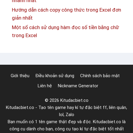
nhanh nhất
ỏ
Hướng dẫn cách copy công thức trong Excel đơn
🐇
giản nhất
🐇
Một số cách sử dụng hàm đọc số tiền bằng chữ
🐇
trong Excel
–
M
ẫ
u
k
Giới thiệu
Điều khoản sử dụng
Chính sách bảo mật
í
Liên hệ
Nickname Generator
t
ự
© 2026 Kitudacbiet.co
c
Kitudacbiet.co - Tạo tên game hay kí tự đặc biệt ff, liên quân,
o
lol, Zalo
n
Bạn muốn có 1 tên game thật đẹp và độc. Kitudacbiet.co là
t
công cụ dành cho bạn, công cụ tạo kí tự đặc biệt tốt nhất