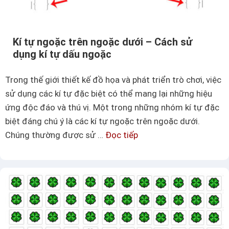
g
i
a
t
m
i
Kí tự ngoặc trên ngoặc dưới – Cách sử
e
ế
dụng kí tự dấu ngoặc
F
t
r
n
Trong thế giới thiết kế đồ họa và phát triển trò chơi, việc
e
h
sử dụng các kí tự đặc biệt có thể mang lại những hiệu
e
ấ
ứng độc đáo và thú vị. Một trong những nhóm kí tự đặc
F
t
biệt đáng chú ý là các kí tự ngoặc trên ngoặc dưới.
i
Chúng thường được sử …
Đọc tiếp
K
r
í
e
t
d
ự
à
n
i
g
h
o
ơ