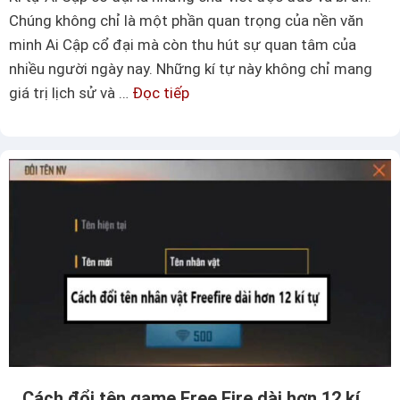
–
Chúng không chỉ là một phần quan trọng của nền văn
C
minh Ai Cập cổ đại mà còn thu hút sự quan tâm của
á
nhiều người ngày nay. Những kí tự này không chỉ mang
c
giá trị lịch sử và …
Đọc tiếp
K
m
í
ẫ
t
u
ự
t
A
ê
i
n
C
c
ậ
ó
p
k
c
í
ổ
t
đ
ự
ạ
Cách đổi tên game Free Fire dài hơn 12 kí