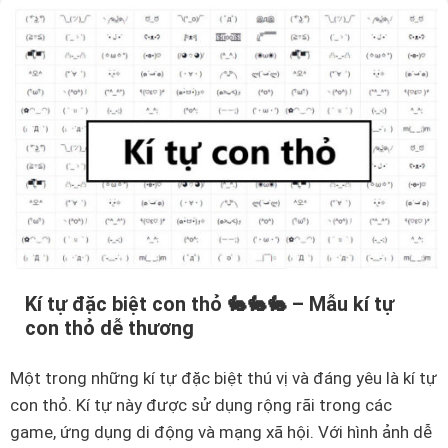
ự
á
C
c
ỏ
h
4
s
l
ử
á
d
🍀
ụ
🍀
n
🍀
g
–
k
C
í
Kí tự đặc biệt con thỏ 🐇🐇🐇 – Mẫu kí tự
á
t
con thỏ dễ thương
c
ự
m
d
Một trong những kí tự đặc biệt thú vị và đáng yêu là kí tự
ẫ
ấ
con thỏ. Kí tự này được sử dụng rộng rãi trong các
u
u
game, ứng dụng di động và mạng xã hội. Với hình ảnh dễ
t
n