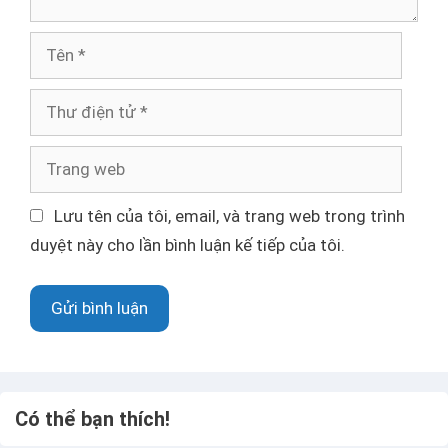
n
T
ê
n
T
h
ư
T
đ
r
i
a
Lưu tên của tôi, email, và trang web trong trình
ệ
n
duyệt này cho lần bình luận kế tiếp của tôi.
n
g
t
w
ử
e
b
Có thể bạn thích!