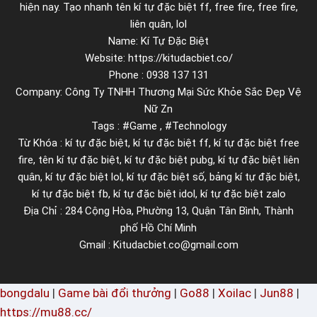
h
hiện nay. Tạo nhanh tên kí tự đặc biệt ff, free fire, free fire,
ỏ
liên quân, lol
Name: Kí Tự Đặc Biệt
d
Website: https://kitudacbiet.co/
ễ
Phone : 0938 137 131
t
Company: Công Ty TNHH Thương Mại Sức Khỏe Sắc Đẹp Vệ
h
Nữ Zn
ư
Tags : #Game , #Technology
ơ
Từ Khóa : kí tự đặc biệt, kí tự đặc biệt ff, kí tự đặc biệt free
n
fire, tên kí tự đặc biệt, kí tự đặc biệt pubg, kí tự đặc biệt liên
g
quân, kí tự đặc biệt lol, kí tự đặc biệt số, bảng kí tự đặc biệt,
kí tự đặc biệt fb, kí tự đặc biệt idol, kí tự đặc biệt zalo
Địa Chỉ : 284 Cộng Hòa, Phường 13, Quận Tân Bình, Thành
phố Hồ Chí Minh
Gmail : Kitudacbiet.co@gmail.com
bongdalu
|
Game bài đổi thưởng
|
Go88
|
Xoilac
|
Jun88
|
https://mu88.cc/