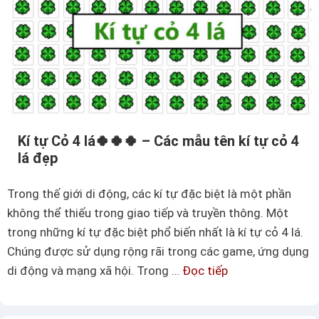
ặ
n
c
1
t
2
r
k
ê
í
n
t
n
ự
g
Kí tự Cỏ 4 lá🍀🍀🍀 – Các mẫu tên kí tự cỏ 4
lá đẹp
o
ặ
Trong thế giới di động, các kí tự đặc biệt là một phần
c
không thể thiếu trong giao tiếp và truyền thông. Một
d
trong những kí tự đặc biệt phổ biến nhất là kí tự cỏ 4 lá.
ư
Chúng được sử dụng rộng rãi trong các game, ứng dụng
ớ
di động và mạng xã hội. Trong …
Đọc tiếp
K
i
í
–
t
C