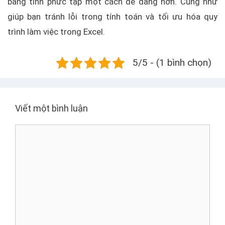
bảng tính phức tạp một cách dễ dàng hơn. Cũng như
giúp bạn tránh lỗi trong tính toán và tối ưu hóa quy
trình làm việc trong Excel.
5/5 - (1 bình chọn)
Viết một bình luận
B
ì
n
h
l
u
ậ