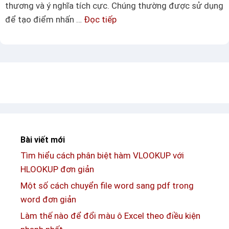
thương và ý nghĩa tích cực. Chúng thường được sử dụng
ê
g
để tạo điểm nhấn …
Đọc tiếp
K
n
o
í
k
ặ
t
í
c
ự
t
đ
ự
ặ
c
c
ỏ
b
4
i
l
Bài viết mới
ệ
á
Tìm hiểu cách phân biệt hàm VLOOKUP với
t
đ
HLOOKUP đơn giản
c
ẹ
o
Một số cách chuyển file word sang pdf trong
p
n
word đơn giản
t
Làm thế nào để đổi màu ô Excel theo điều kiện
h