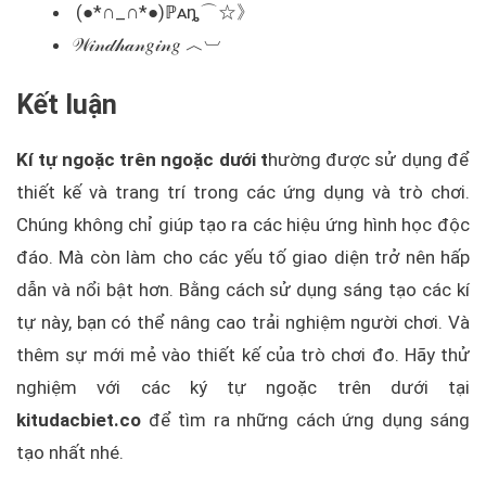
(●*∩_∩*●)ℙᴀȵ⌒☆》
𝒲𝒾𝓃𝒹𝒽𝒶𝓃𝑔𝒾𝓃𝑔 ︿︺
Kết luận
Kí tự ngoặc trên ngoặc dưới t
hường được sử dụng để
thiết kế và trang trí trong các ứng dụng và trò chơi.
Chúng không chỉ giúp tạo ra các hiệu ứng hình học độc
đáo. Mà còn làm cho các yếu tố giao diện trở nên hấp
dẫn và nổi bật hơn. Bằng cách sử dụng sáng tạo các kí
tự này, bạn có thể nâng cao trải nghiệm người chơi. Và
thêm sự mới mẻ vào thiết kế của trò chơi đo. Hãy thử
nghiệm với các ký tự ngoặc trên dưới tại
kitudacbiet.co
để tìm ra những cách ứng dụng sáng
tạo nhất nhé.