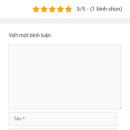
5/5 - (1 bình chọn)
Viết một bình luận
B
ì
n
h
l
u
ậ
n
T
ê