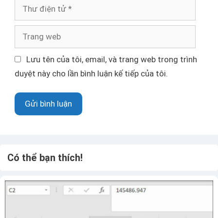
n
T
h
ư
T
đ
r
i
a
Lưu tên của tôi, email, và trang web trong trình
ệ
n
duyệt này cho lần bình luận kế tiếp của tôi.
n
g
t
w
ử
e
b
Có thể bạn thích!