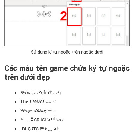
Sử dụng kí tự ngoặc trên ngoặc dưới
Các mẫu tên game chứa ký tự ngoặc
trên dưới đẹp
〠ôɴɠ︵⁹ςɦú☦︵³』
𝐓𝐡𝐞 𝑳𝑰𝑮𝑯𝑻 ︷︸
𝒲𝒶𝓏𝒶𝓇𝒹𝒽𝒾𝓃𝑔 ︺︹
﹄﹏❣cʀúɛʟ๖²⁴ʱ«««
. вι ¢υтє ❀◕ ‿ ◕》