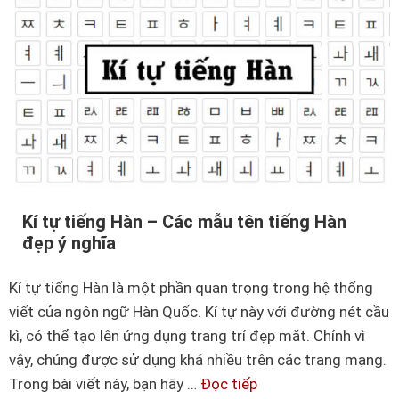
ặ
c
c
ỏ
b
4
i
l
ệ
á
t
đ
c
ẹ
o
p
n
Kí tự tiếng Hàn – Các mẫu tên tiếng Hàn
t
đẹp ý nghĩa
h
ỏ
Kí tự tiếng Hàn là một phần quan trọng trong hệ thống
🐇
viết của ngôn ngữ Hàn Quốc. Kí tự này với đường nét cầu
🐇
kì, có thể tạo lên ứng dụng trang trí đẹp mắt. Chính vì
🐇
vậy, chúng được sử dụng khá nhiều trên các trang mạng.
–
Trong bài viết này, bạn hãy …
Đọc tiếp
K
M