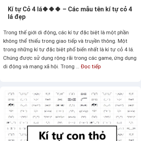
ờ
–
Kí tự Cỏ 4 lá🍀🍀🍀 – Các mẫu tên kí tự cỏ 4
V
lá đẹp
B
i
ả
ệ
Trong thế giới di động, các kí tự đặc biệt là một phần
n
t
không thể thiếu trong giao tiếp và truyền thông. Một
g
N
trong những kí tự đặc biệt phổ biến nhất là kí tự cỏ 4 lá.
k
a
Chúng được sử dụng rộng rãi trong các game, ứng dụng
í
m
di động và mạng xã hội. Trong …
Đọc tiếp
K
t
đ
í
ự
ẹ
t
A
p
ự
i
C
C
ỏ
ậ
4
p
l
c
á
h