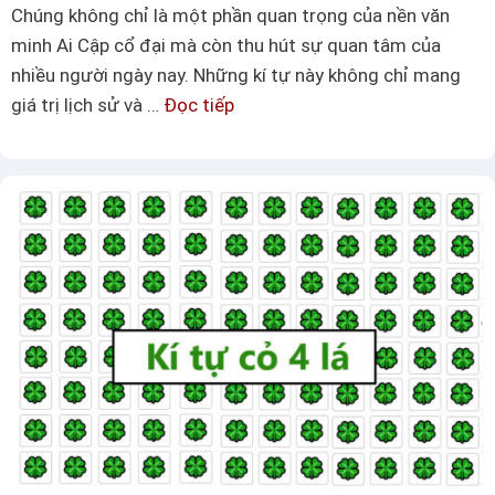
–
Chúng không chỉ là một phần quan trọng của nền văn
C
minh Ai Cập cổ đại mà còn thu hút sự quan tâm của
á
nhiều người ngày nay. Những kí tự này không chỉ mang
c
giá trị lịch sử và …
Đọc tiếp
K
m
í
ẫ
t
u
ự
t
A
ê
i
n
C
c
ậ
ó
p
k
c
í
ổ
t
đ
ự
ạ
c
i