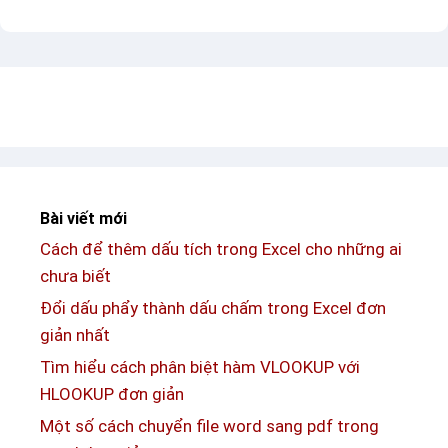
í
ẫ
t
u
ự
k
t
í
i
t
ế
ự
n
c
g
o
Bài viết mới
H
n
Cách để thêm dấu tích trong Excel cho những ai
à
t
chưa biết
n
h
–
Đổi dấu phẩy thành dấu chấm trong Excel đơn
ỏ
C
giản nhất
d
á
ễ
Tìm hiểu cách phân biệt hàm VLOOKUP với
c
t
HLOOKUP đơn giản
m
h
Một số cách chuyển file word sang pdf trong
ẫ
ư