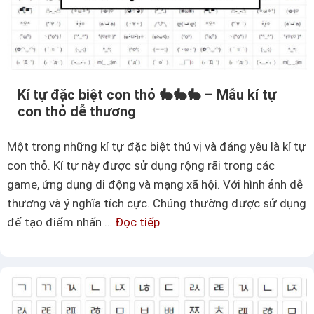
🍀
i
🍀
t
🍀
i
–
ế
C
t
Kí tự đặc biệt con thỏ 🐇🐇🐇 – Mẫu kí tự
á
n
con thỏ dễ thương
c
h
m
ấ
Một trong những kí tự đặc biệt thú vị và đáng yêu là kí tự
ẫ
t
con thỏ. Kí tự này được sử dụng rộng rãi trong các
u
game, ứng dụng di động và mạng xã hội. Với hình ảnh dễ
t
thương và ý nghĩa tích cực. Chúng thường được sử dụng
ê
để tạo điểm nhấn …
Đọc tiếp
K
n
í
k
t
í
ự
t
đ
ự