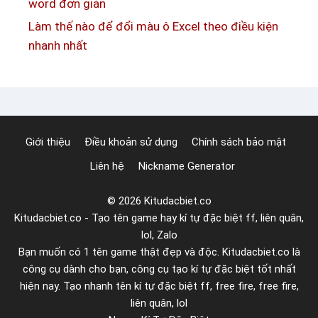
word đơn giản
u
ơ
Làm thế nào để đổi màu ô Excel theo điều kiện
t
n
nhanh nhất
ê
g
n
t
i
ế
Giới thiệu
Điều khoản sử dụng
Chính sách bảo mật
n
Liên hệ
Nickname Generator
g
H
© 2026 Kitudacbiet.co
à
Kitudacbiet.co - Tạo tên game hay kí tự đặc biệt ff, liên quân,
n
lol, Zalo
đ
Bạn muốn có 1 tên game thật đẹp và độc. Kitudacbiet.co là
ẹ
công cụ dành cho bạn, công cụ tạo kí tự đặc biệt tốt nhất
p
hiện nay. Tạo nhanh tên kí tự đặc biệt ff, free fire, free fire,
ý
liên quân, lol