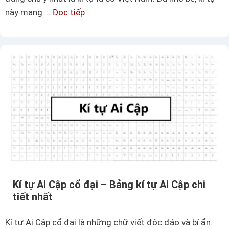
này mang …
Đọc tiếp
K
C
í
á
t
c
ự
h
l
s
á
ử
c
d
ờ
ụ
V
n
i
g
ệ
k
t
í
N
t
Kí tự Ai Cập cổ đại – Bảng kí tự Ai Cập chi
a
ự
tiết nhất
m
$
🇻🇳
Kí tự Ai Cập cổ đại là những chữ viết độc đáo và bí ẩn.