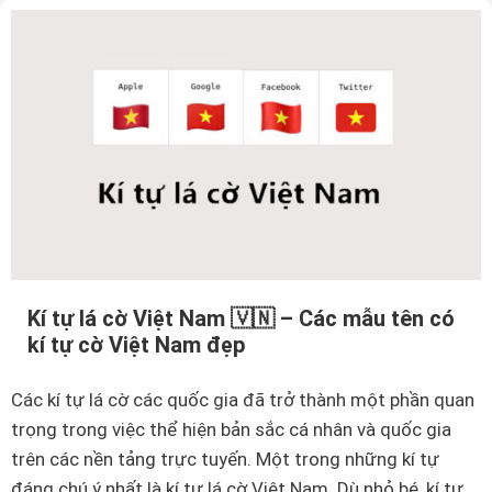
ự
d
o
l
a
$
t
r
o
n
g
Kí tự lá cờ Việt Nam 🇻🇳 – Các mẫu tên có
kí tự cờ Việt Nam đẹp
E
x
Các kí tự lá cờ các quốc gia đã trở thành một phần quan
c
trọng trong việc thể hiện bản sắc cá nhân và quốc gia
e
trên các nền tảng trực tuyến. Một trong những kí tự
l
đáng chú ý nhất là kí tự lá cờ Việt Nam. Dù nhỏ bé, kí tự
–