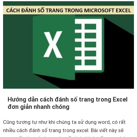
a
h
s
t
ẻ
r
c
o
ù
n
n
g
g
e
b
x
ạ
c
n
e
đ
l
ọ
Hướng dẫn cách đánh số trang trong Excel
đ
c
đơn giản nhanh chóng
ơ
n
n
h
Cũng tương tự như khi chúng ta sử dụng word, có rất
g
ữ
nhiều cách đánh số trang trong excel. Bài viết này sẽ
i
n