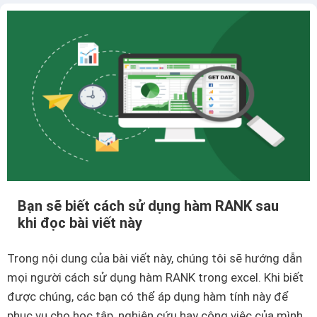
y
ể
n
t
e
x
t
t
h
à
Bạn sẽ biết cách sử dụng hàm RANK sau
n
khi đọc bài viết này
h
s
Trong nội dung của bài viết này, chúng tôi sẽ hướng dẫn
ố
mọi người cách sử dụng hàm RANK trong excel. Khi biết
t
được chúng, các bạn có thể áp dụng hàm tính này để
r
phục vụ cho học tập, nghiên cứu hay công việc của mình