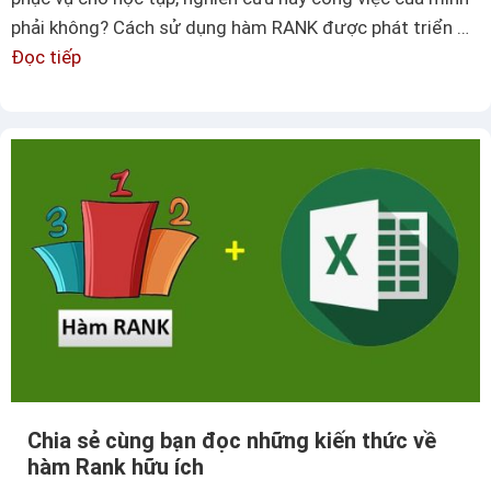
o
phải không? Cách sử dụng hàm RANK được phát triển …
n
Đọc tiếp
B
g
ạ
e
n
x
s
c
ẽ
e
b
l
i
c
ế
ự
t
c
c
đ
á
ơ
c
n
h
g
Chia sẻ cùng bạn đọc những kiến thức về
s
i
hàm Rank hữu ích
ử
ả