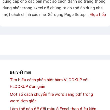
cung cấp cho các bạn một số cách đánh số trang thông
ả
g
dụng nhất trong excel để chúng ta có thể áp dụng nhé
n
đ
một cách chính xác nhé. Sử dụng Page Setup …
Đọc tiếp
H
i
ư
ề
ớ
u
n
c
g
ầ
d
n
ẫ
b
n
i
c
ế
Bài viết mới
á
t
Tìm hiểu cách phân biệt hàm VLOOKUP với
c
v
HLOOKUP đơn giản
h
ề
đ
Một số cách chuyển file word sang pdf trong
h
á
word đơn giản
à
n
Làm thế nào để đổi màu ô Excel theo điều kiện