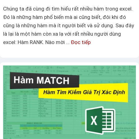
d
n
Chúng ta đã cùng đi tìm hiểu rất nhiều hàm trong excel.
ụ
n
Đó là những hàm phổ biến mà ai cũng biết, đôi khi đó
n
h
cũng là những hàm mà ít người biết và sử dụng. Sau đây
g
a
là lại là một hàm còn xa lạ với rất nhiều người dùng
h
n
excel: Hàm RANK. Nào mời …
Đọc tiếp
C
à
h
h
m
c
i
R
h
a
A
ó
s
N
n
ẻ
K
g
c
s
ù
a
n
u
g
k
b
h
ạ
i