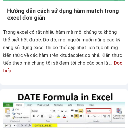
n
đ
Hướng dẫn cách sử dụng hàm match trong
đ
ọ
excel đơn giản
ọ
c
c
b
Trong excel có rất nhiều hàm mà mỗi chúng ta không
n
à
thể biết hết được. Do đó, mọi người muốn nâng cao kỹ
h
i
năng sử dụng excel thì có thể cập nhật liên tục những
ữ
v
kiến thức về các hàm trên kitudacbiet.co nhé. Kiến thức
n
i
tiếp theo mà chúng tôi sẽ đem tới cho các bạn là …
Đọc
g
ế
tiếp
H
k
t
ư
i
n
ớ
ế
à
n
n
y
g
t
d
h
ẫ
ứ
n
c