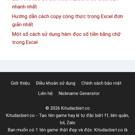
m
h
nhanh nhất
d
s
Hướng dẫn cách copy công thức trong Excel đơn
a
ố
giản nhất
t
t
Một số cách sử dụng hàm đọc số tiền bằng chữ
e
r
trong Excel
a
n
g
t
r
Giới thiệu
Điều khoản sử dụng
Chính sách bảo mật
o
Liên hệ
Nickname Generator
n
g
© 2026 Kitudacbiet.co
E
Kitudacbiet.co - Tạo tên game hay kí tự đặc biệt ff, liên quân,
x
lol, Zalo
c
Bạn muốn có 1 tên game thật đẹp và độc. Kitudacbiet.co là
e