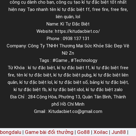
công cụ dành cho bạn, công cụ tạo kí tự đặc biệt tốt nhất
l
hiện nay. Tạo nhanh tên kí tự đặc biệt ff, free fire, free fire,
đ
liên quân, lol
Name: Kí Tự Đặc Biệt
ơ
Website: https://kitudacbiet.co/
n
Phone : 0938 137 131
g
Company: Công Ty TNHH Thương Mại Sức Khỏe Sắc Đẹp Vệ
i
Nữ Zn
ả
Tags : #Game , #Technology
n
Từ Khóa : kí tự đặc biệt, kí tự đặc biệt ff, kí tự đặc biệt free
n
fire, tên kí tự đặc biệt, kí tự đặc biệt pubg, kí tự đặc biệt liên
h
quân, kí tự đặc biệt lol, kí tự đặc biệt số, bảng kí tự đặc biệt,
kí tự đặc biệt fb, kí tự đặc biệt idol, kí tự đặc biệt zalo
a
Địa Chỉ : 284 Cộng Hòa, Phường 13, Quận Tân Bình, Thành
n
phố Hồ Chí Minh
h
Gmail : Kitudacbiet.co@gmail.com
c
h
ó
bongdalu
|
Game bài đổi thưởng
|
Go88
|
Xoilac
|
Jun88
|