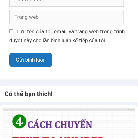
h
ư
T
đ
r
i
a
Lưu tên của tôi, email, và trang web trong trình
ệ
n
duyệt này cho lần bình luận kế tiếp của tôi.
n
g
t
w
ử
e
b
Có thể bạn thích!