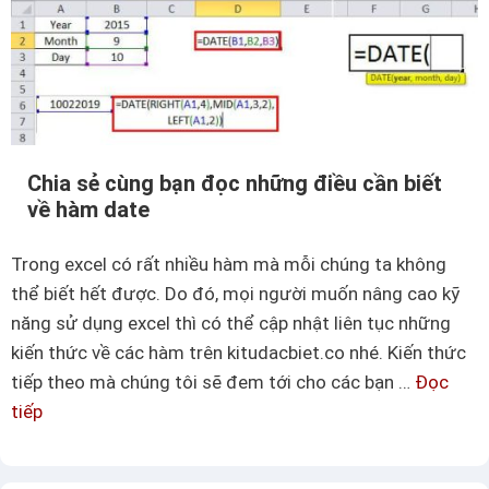
c
v
á
ề
c
h
h
à
s
m
ử
R
Chia sẻ cùng bạn đọc những điều cần biết
d
a
về hàm date
ụ
n
n
k
Trong excel có rất nhiều hàm mà mỗi chúng ta không
g
h
thể biết hết được. Do đó, mọi người muốn nâng cao kỹ
h
ữ
năng sử dụng excel thì có thể cập nhật liên tục những
à
u
kiến thức về các hàm trên kitudacbiet.co nhé. Kiến thức
m
í
tiếp theo mà chúng tôi sẽ đem tới cho các bạn …
Đọc
m
c
tiếp
C
a
h
h
t
i
c