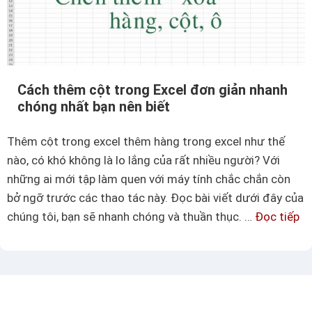
d
á
đ
c
ơ
h
n
t
g
Cách thêm cột trong Excel đơn giản nhanh
ả
i
chóng nhất bạn nên biết
i
ả
f
n
Thêm cột trong excel thêm hàng trong excel như thế
i
c
nào, có khó không là lo lắng của rất nhiều người? Với
l
h
những ai mới tập làm quen với máy tính chắc chắn còn
e
í
bở ngỡ trước các thao tác này. Đọc bài viết dưới đây của
l
n
chúng tôi, bạn sẽ nhanh chóng và thuần thục. …
Đọc tiếp
C
ê
h
á
n
x
c
D
á
h
r
c
t
i
h