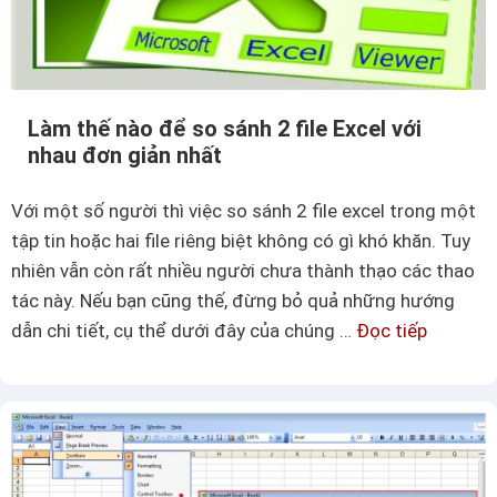
Làm thế nào để so sánh 2 file Excel với
nhau đơn giản nhất
Với một số người thì việc so sánh 2 file excel trong một
tập tin hoặc hai file riêng biệt không có gì khó khăn. Tuy
nhiên vẫn còn rất nhiều người chưa thành thạo các thao
tác này. Nếu bạn cũng thế, đừng bỏ quả những hướng
dẫn chi tiết, cụ thể dưới đây của chúng …
Đọc tiếp
L
à
m
t
h
ế