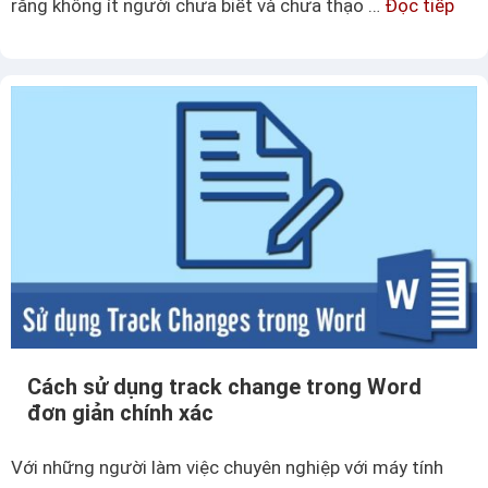
rằng không ít người chưa biết và chưa thạo …
Đọc tiếp
C
ả
ở
á
n
v
c
n
b
h
h
a
đ
ấ
t
ế
t
r
m
o
s
n
ố
g
l
E
ầ
x
n
c
x
e
Cách sử dụng track change trong Word
u
l
đơn giản chính xác
ấ
b
t
ạ
Với những người làm việc chuyên nghiệp với máy tính
h
n