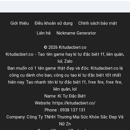
ơ
ấ
n
t
g
Giới thiệu
Điều khoản sử dụng
Chính sách bảo mật
i
Liên hệ
Nickname Generator
ả
n
© 2026 Kitudacbiet.co
n
Kitudacbiet.co - Tạo tên game hay kí tự đặc biệt ff, liên quân,
h
lol, Zalo
a
Bạn muốn có 1 tên game thật đẹp và độc. Kitudacbiet.co là
n
công cụ dành cho bạn, công cụ tạo kí tự đặc biệt tốt nhất
h
hiện nay. Tạo nhanh tên kí tự đặc biệt ff, free fire, free fire,
c
liên quân, lol
Name: Kí Tự Đặc Biệt
h
Website: https://kitudacbiet.co/
ó
Phone : 0938 137 131
n
Company: Công Ty TNHH Thương Mại Sức Khỏe Sắc Đẹp Vệ
g
Nữ Zn
n