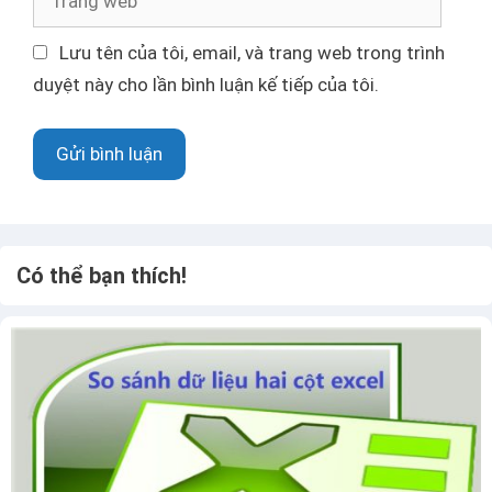
đ
r
i
a
Lưu tên của tôi, email, và trang web trong trình
ệ
n
duyệt này cho lần bình luận kế tiếp của tôi.
n
g
t
w
ử
e
b
Có thể bạn thích!