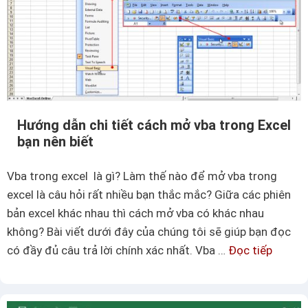
n
à
o
đ
ể
s
o
Hướng dẫn chi tiết cách mở vba trong Excel
s
bạn nên biết
á
n
Vba trong excel là gì? Làm thế nào để mở vba trong
h
excel là câu hỏi rất nhiều bạn thắc mắc? Giữa các phiên
2
bản excel khác nhau thì cách mở vba có khác nhau
f
không? Bài viết dưới đây của chúng tôi sẽ giúp bạn đọc
i
có đầy đủ câu trả lời chính xác nhất. Vba …
Đọc tiếp
H
l
ư
e
ớ
E
n