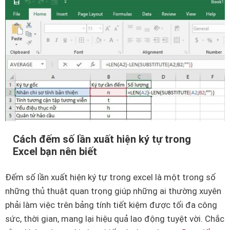
x
g
c
d
e
ẫ
l
n
v
c
ớ
h
i
i
n
t
h
i
a
ế
Cách đếm số lần xuất hiện ký tự trong
u
Excel bạn nên biết
t
đ
c
Đếm số lần xuất hiện ký tự trong excel là một trong số
ơ
á
những thủ thuật quan trọng giúp những ai thường xuyên
n
c
phải làm việc trên bảng tính tiết kiệm được tối đa công
g
h
sức, thời gian, mang lại hiệu quả lao động tuyệt vời. Chắc
i
m