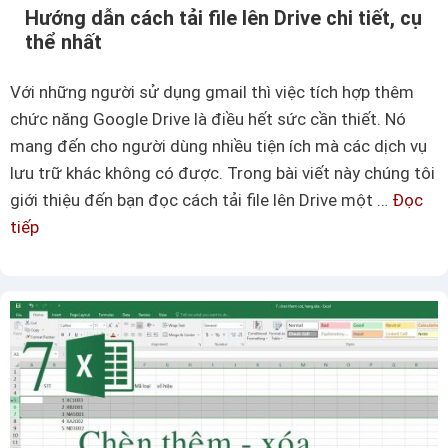
Hướng dẫn cách tải file lên Drive chi tiết, cụ
c
b
thể nhất
k
ạ
c
n
Với những người sử dụng gmail thì việc tích hợp thêm
h
n
chức năng Google Drive là điều hết sức cần thiết. Nó
a
ê
mang đến cho người dùng nhiều tiện ích mà các dịch vụ
n
n
lưu trữ khác không có được. Trong bài viết này chúng tôi
g
b
giới thiệu đến bạn đọc cách tải file lên Drive một …
Đọc
e
i
tiếp
H
t
ế
ư
r
t
ớ
o
n
n
g
g
d
W
ẫ
o
n
r
c