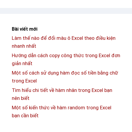
v
ê
e
m
c
c
h
Bài viết mới
ộ
i
Làm thế nào để đổi màu ô Excel theo điều kiện
t
t
nhanh nhất
t
i
r
Hướng dẫn cách copy công thức trong Excel đơn
ế
o
giản nhất
t
n
Một số cách sử dụng hàm đọc số tiền bằng chữ
,
g
trong Excel
c
E
ụ
Tìm hiểu chi tiết về hàm nhân trong Excel bạn
x
t
nên biết
c
h
Một số kiến thức về hàm random trong Excel
e
ể
bạn cần biết
l
n
đ
h