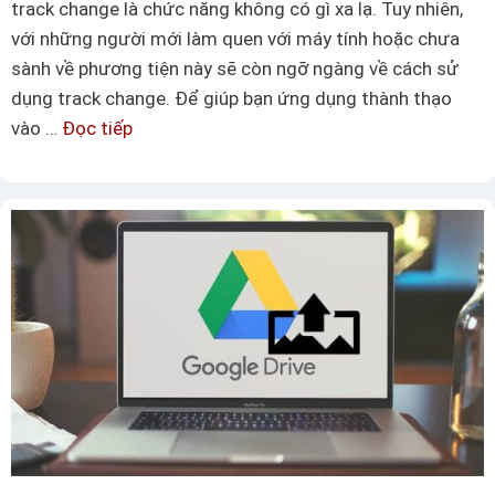
track change là chức năng không có gì xa lạ. Tuy nhiên,
i
n
với những người mới làm quen với máy tính hoặc chưa
ệ
ê
sành về phương tiện này sẽ còn ngỡ ngàng về cách sử
n
n
dụng track change. Để giúp bạn ứng dụng thành thạo
k
b
vào …
Đọc tiếp
C
ý
i
á
t
ế
c
ự
t
h
t
s
r
ử
o
d
n
ụ
g
n
E
g
x
t
c
r
e
a
l