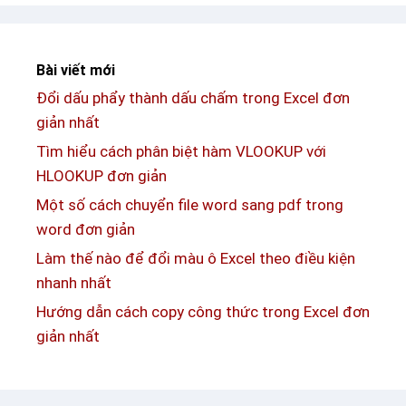
ẫ
ơ
n
n
c
g
Bài viết mới
á
i
Đổi dấu phẩy thành dấu chấm trong Excel đơn
c
ả
giản nhất
h
n
d
Tìm hiểu cách phân biệt hàm VLOOKUP với
ù
HLOOKUP đơn giản
n
Một số cách chuyển file word sang pdf trong
g
word đơn giản
h
Làm thế nào để đổi màu ô Excel theo điều kiện
à
nhanh nhất
m
Hướng dẫn cách copy công thức trong Excel đơn
v
giản nhất
l
o
o