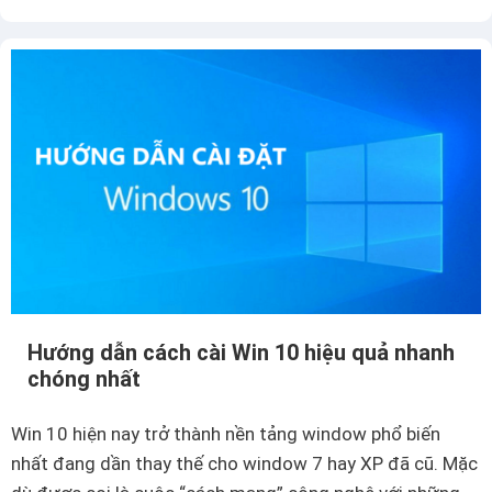
t
d
h
ụ
ế
n
n
g
à
h
o
à
?
m
S
U
M
I
Hướng dẫn cách cài Win 10 hiệu quả nhanh
F
chóng nhất
t
r
Win 10 hiện nay trở thành nền tảng window phổ biến
o
nhất đang dần thay thế cho window 7 hay XP đã cũ. Mặc
n