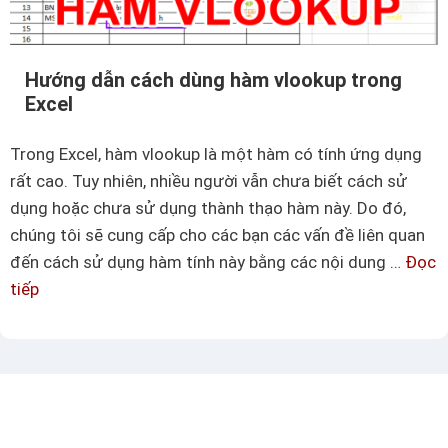
h
n
à
g
m
a
Hướng dẫn cách dùng hàm vlookup trong
d
i
Excel
a
c
t
h
Trong Excel, hàm vlookup là một hàm có tính ứng dụng
e
ư
rất cao. Tuy nhiên, nhiều người vẫn chưa biết cách sử
d
a
dụng hoặc chưa sử dụng thành thạo hàm này. Do đó,
i
b
chúng tôi sẽ cung cấp cho các bạn các vấn đề liên quan
f
i
đến cách sử dụng hàm tính này bằng các nội dung …
Đọc
v
ế
tiếp
H
ô
t
ư
c
ớ
ù
n
n
g
g
d
đ