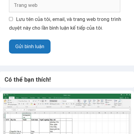
ư
T
đ
r
i
a
Lưu tên của tôi, email, và trang web trong trình
ệ
n
duyệt này cho lần bình luận kế tiếp của tôi.
n
g
t
w
ử
e
b
Có thể bạn thích!