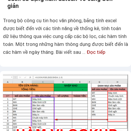
ụ
giản
c
c
h
t
Trong bộ công cụ tin học văn phòng, bảng tính excel
ó
r
được biết đến với các tính năng về thống kê, tính toán
n
o
dữ liệu thông qua việc cung cấp các bộ lọc, các hàm tính
g
n
toán. Một trong những hàm thông dụng được biết đến là
n
g
các hàm về ngày tháng. Bài viết sau …
Đọc tiếp
C
h
W
á
ấ
o
c
t
r
h
d
s
c
ử
h
d
o
ụ
n
n
h
g
ữ