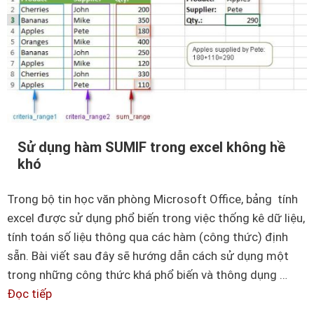
d
ò
n
g
t
r
o
n
Sử dụng hàm SUMIF trong excel không hề
g
khó
E
x
Trong bộ tin học văn phòng Microsoft Office, bảng tính
c
excel được sử dụng phổ biến trong việc thống kê dữ liệu,
e
tính toán số liệu thông qua các hàm (công thức) định
l
sẵn. Bài viết sau đây sẽ hướng dẫn cách sử dụng một
n
trong những công thức khá phổ biến và thông dụng …
h
Đọc tiếp
S
ư
ử