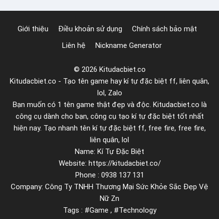
k
u
Giới thiệu
Điều khoản sử dụng
Chính sách bảo mật
p
Liên hệ
Nickname Generator
t
r
© 2026 Kitudacbiet.co
o
Kitudacbiet.co - Tạo tên game hay kí tự đặc biệt ff, liên quân,
n
lol, Zalo
g
Bạn muốn có 1 tên game thật đẹp và độc. Kitudacbiet.co là
E
công cụ dành cho bạn, công cụ tạo kí tự đặc biệt tốt nhất
x
hiện nay. Tạo nhanh tên kí tự đặc biệt ff, free fire, free fire,
c
liên quân, lol
Name: Kí Tự Đặc Biệt
e
Website: https://kitudacbiet.co/
l
Phone : 0938 137 131
Company: Công Ty TNHH Thương Mại Sức Khỏe Sắc Đẹp Vệ
Nữ Zn
Tags : #Game , #Technology