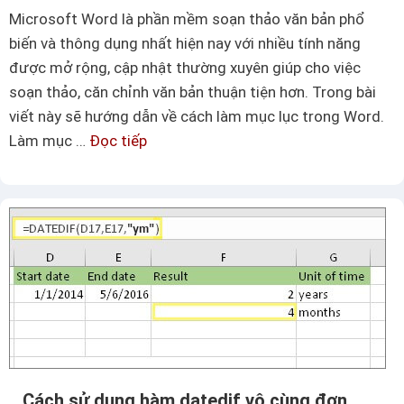
W
Microsoft Word là phần mềm soạn thảo văn bản phổ
i
biến và thông dụng nhất hiện nay với nhiều tính năng
n
được mở rộng, cập nhật thường xuyên giúp cho việc
1
soạn thảo, căn chỉnh văn bản thuận tiện hơn. Trong bài
0
viết này sẽ hướng dẫn về cách làm mục lục trong Word.
h
Làm mục …
Đọc tiếp
C
i
á
ệ
c
u
h
q
l
u
à
ả
m
n
m
h
ụ
a
c
n
l
Cách sử dụng hàm datedif vô cùng đơn
h