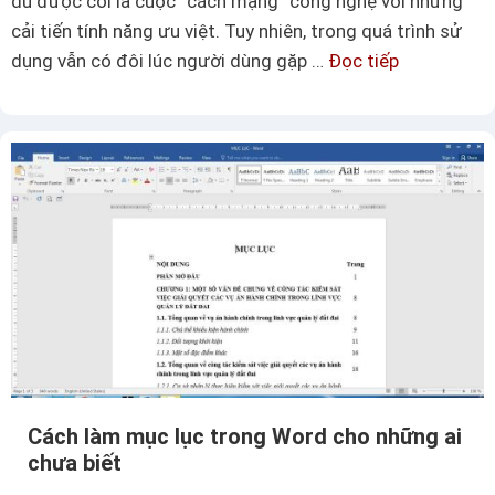
dù được coi là cuộc “cách mạng” công nghệ với những
g
cải tiến tính năng ưu việt. Tuy nhiên, trong quá trình sử
e
dụng vẫn có đôi lúc người dùng gặp …
Đọc tiếp
H
x
ư
c
ớ
e
n
l
g
k
d
h
ẫ
ô
n
n
c
g
á
h
c
ề
h
k
c
h
Cách làm mục lục trong Word cho những ai
à
ó
chưa biết
i