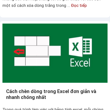
ề
n
một số cách xóa dòng trắng trong …
Đọc tiếp
M
h
ộ
à
t
m
s
c
ố
ă
c
n
á
b
c
ậ
h
c
x
2
ó
t
a
r
d
o
Cách chèn dòng trong Excel đơn giản và
ò
n
nhanh chóng nhất
n
g
g
E
Trong quá trình làm việc với bảng tính excel, mỗi chúng