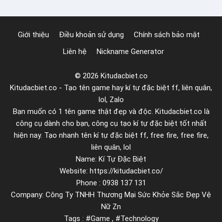
2
e
0
l
1
Giới thiệu
Điều khoản sử dụng
Chính sách bảo mật
m
0
Liên hệ
Nickname Generator
à
b
© 2026 Kitudacbiet.co
ạ
Kitudacbiet.co - Tạo tên game hay kí tự đặc biệt ff, liên quân,
n
lol, Zalo
c
Bạn muốn có 1 tên game thật đẹp và độc. Kitudacbiet.co là
ầ
công cụ dành cho bạn, công cụ tạo kí tự đặc biệt tốt nhất
n
hiện nay. Tạo nhanh tên kí tự đặc biệt ff, free fire, free fire,
p
liên quân, lol
Name: Kí Tự Đặc Biệt
h
Website: https://kitudacbiet.co/
ả
Phone : 0938 137 131
i
Company: Công Ty TNHH Thương Mại Sức Khỏe Sắc Đẹp Vệ
b
Nữ Zn
i
Tags : #Game , #Technology