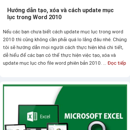
t
n
Hướng dẫn tạo, xóa và cách update mục
r
g
lục trong Word 2010
o
i
n
ả
Nếu các bạn chưa biết cách update mục lục trong word
g
n
2010 thì cũng không cần phải quá lo lắng đâu nhé. Chúng
E
n
tôi sẽ hướng dẫn mọi người cách thực hiện khá chi tiết,
x
h
dễ hiểu để các bạn có thể thực hiện việc tạo, xóa và
c
ấ
update mục lục cho file word phiên bản 2010. …
Đọc tiếp
H
e
t
ư
l
ớ
đ
n
ơ
g
n
d
g
ẫ
i
n
ả
t
n