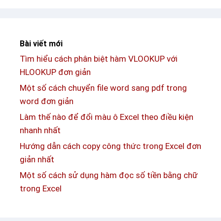
ấ
e
n
đ
ụ
Bài viết mới
ề
c
Tìm hiểu cách phân biệt hàm VLOOKUP với
v
l
HLOOKUP đơn giản
ề
ụ
k
Một số cách chuyển file word sang pdf trong
c
h
word đơn giản
t
ó
Làm thế nào để đổi màu ô Excel theo điều kiện
r
a
nhanh nhất
o
f
n
Hướng dẫn cách copy công thức trong Excel đơn
i
g
giản nhất
l
Một số cách sử dụng hàm đọc số tiền bằng chữ
e
o
trong Excel
E
r
x
d
c