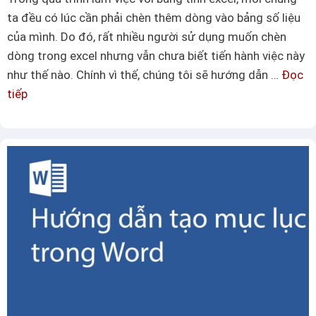
t
x
ta đều có lúc cần phải chèn thêm dòng vào bảng số liệu
r
c
của mình. Do đó, rất nhiều người sử dụng muốn chèn
ắ
e
dòng trong excel nhưng vẫn chưa biết tiến hành việc này
n
l
như thế nào. Chính vì thế, chúng tôi sẽ hướng dẫn …
Đọc
g
tiếp
C
t
á
r
c
o
h
n
c
g
h
E
è
x
n
c
d
e
ò
l
n
đ
g
ơ