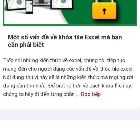
ạ
v
o
à
,
n
x
h
Một số vấn đề về khóa file Excel mà bạn
ó
a
cần phải biết
a
n
v
h
Tiếp nối những kiến thức về excel, chúng tôi tiếp tục
à
c
mang đến cho người dùng các vấn đề về khóa file excel.
c
h
Nội dung thú vị này sẽ là những kiến thức mà mọi người
á
ó
đang cần tìm hiểu. Để biết rõ hơn về cách khóa file này,
c
n
chúng ta hãy đi đến từng phần …
Đọc tiếp
M
h
g
ộ
u
n
t
p
h
s
d
ấ
ố
a
t
v
t