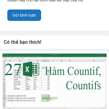
n
g
t
w
ử
e
b
Có thể bạn thích!