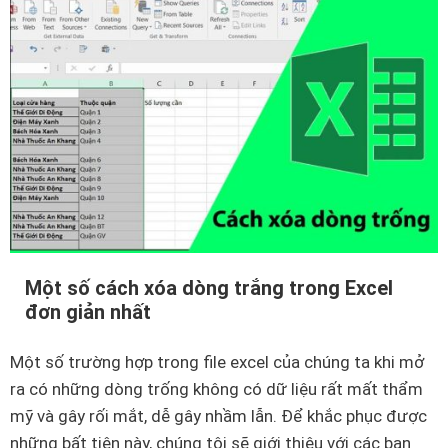
i
n
ể
t
u
r
n
o
h
n
ữ
g
n
e
g
x
k
c
i
e
ế
l
Một số cách xóa dòng trắng trong Excel
n
đ
đơn giản nhất
t
ơ
h
n
Một số trường hợp trong file excel của chúng ta khi mở
ứ
g
ra có những dòng trống không có dữ liệu rất mất thẩm
c
i
mỹ và gây rối mắt, dễ gây nhầm lẫn. Để khắc phục được
v
ả
những bất tiện này, chúng tôi sẽ giới thiệu với các bạn