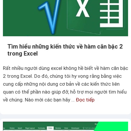
ề
h
à
m
đ
Tìm hiểu những kiến thức về hàm căn bậc 2
ế
trong Excel
m
c
Rất nhiều người dùng excel không hề biết về hàm căn bậc
ó
2 trong Excel. Do đó, chúng tôi hy vọng rằng bằng việc
đ
cung cấp những nội dung cơ bản về các kiến thức liên
i
quan có thể phần nào giúp đỡ, hỗ trợ mọi người tìm hiểu
ề
về chúng. Nào mời các bạn hãy …
Đọc tiếp
T
u
ì
k
m
i
h
ệ