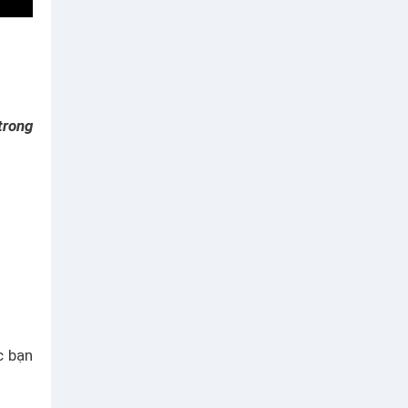
trong
c bạn