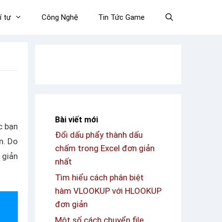
í tự
Công Nghệ
Tin Tức Game
Bài viết mới
c bạn
Đổi dấu phẩy thành dấu
n. Do
chấm trong Excel đơn giản
 giản
nhất
Tìm hiểu cách phân biệt
hàm VLOOKUP với HLOOKUP
đơn giản
Một số cách chuyển file