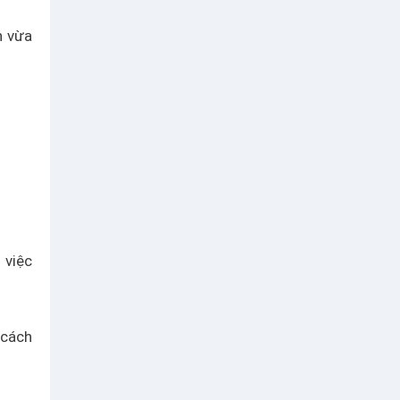
h vừa
 việc
 cách