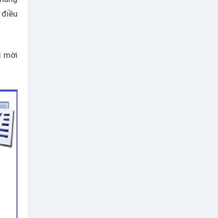
 điều
ì mời