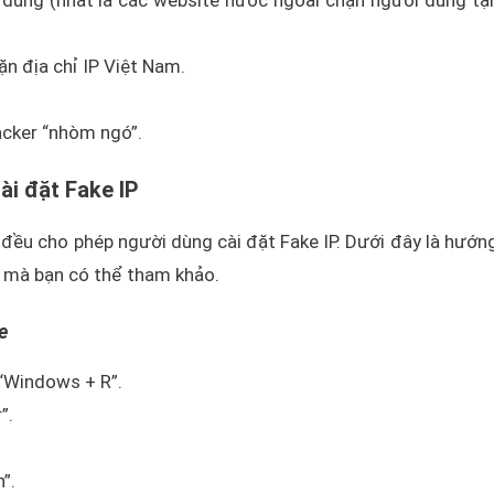
n địa chỉ IP Việt Nam.
acker “nhòm ngó”.
ài đặt Fake IP
y đều cho phép người dùng cài đặt Fake IP. Dưới đây là hướn
t mà bạn có thể tham khảo.
e
 “Windows + R”.
”.
”.