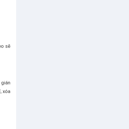
eo sẽ
 gián
, xóa