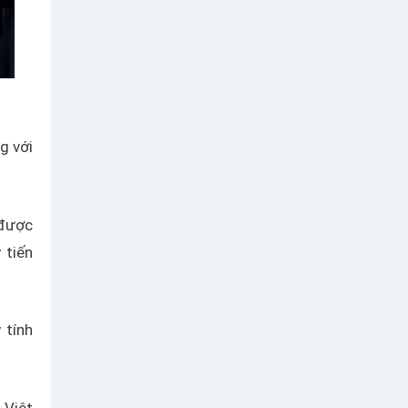
g với
 được
 tiến
 tính
 Việt