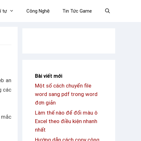
í tự
Công Nghệ
Tin Tức Game
Bài viết mới
eb an
Một số cách chuyển file
g các
word sang pdf trong word
đơn giản
Làm thế nào để đổi màu ô
c mắc
Excel theo điều kiện nhanh
nhất
Hướng dẫn cách copy công