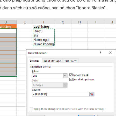
h. Cho phép người dùng chọn ô, sau đó bỏ chọn ô mà khôn
danh sách cửa sổ xuống, bạn bỏ chọn “Ignore Blanks”.