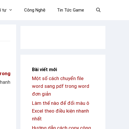
í tự
Công Nghệ
Tin Tức Game
Bài viết mới
trong
Một số cách chuyển file
nhanh
word sang pdf trong word
đơn giản
Làm thế nào để đổi màu ô
Excel theo điều kiện nhanh
nhất
Hướng dẫn cách copy công