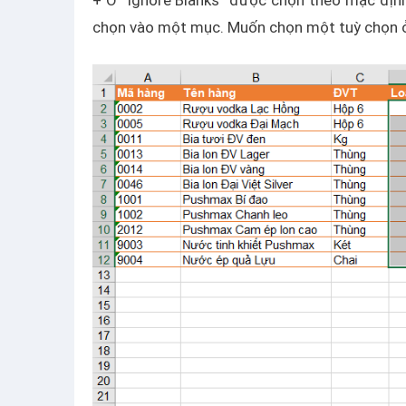
+ Ô “Ignore Blanks” được chọn theo mặc địn
chọn vào một mục. Muốn chọn một tuỳ chọn ở 