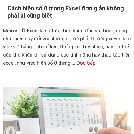
t
ề
Cách hiện số 0 trong Excel đơn giản không
á
phải ai cũng biết
h
c
à
n
Microsoft Excel là sự lựa chọn hàng đầu và thông dụng
m
h
nhất hiện nay đối với những người phải thường xuyên làm
m
a
việc với bảng tính số liệu, thống kê. Tuy nhiên, bạn có thể
i
n
gặp khó khăn khi sử dụng các tính năng hay thao tác trên
d
h
excel, như việc hiện số 0 đứng …
Đọc tiếp
C
t
á
r
c
o
h
n
h
g
i
E
ệ
x
n
c
s
e