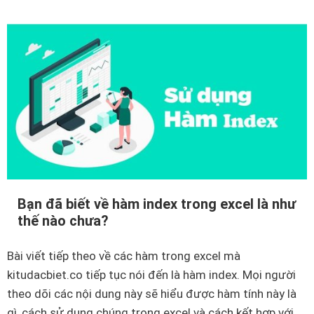
t
c
r
h
ắ
t
n
í
g
n
t
h
r
p
o
h
n
ầ
g
n
c
t
Bạn đã biết về hàm index trong excel là như
h
r
thế nào chưa?
u
ă
ỗ
m
Bài viết tiếp theo về các hàm trong excel mà
i
t
kitudacbiet.co tiếp tục nói đến là hàm index. Mọi người
c
r
theo dõi các nội dung này sẽ hiểu được hàm tính này là
ự
o
gì, cách sử dụng chúng trong excel và cách kết hợp với