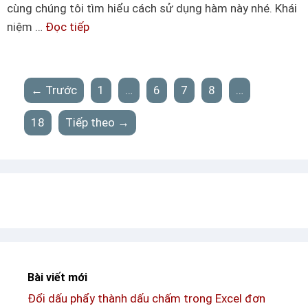
g
cùng chúng tôi tìm hiểu cách sử dụng hàm này nhé. Khái
r
b
niệm …
Đọc tiếp
T
o
i
ì
n
ế
m
g
t
h
← Trước
1
…
6
7
8
…
e
i
x
ể
18
Tiếp theo →
c
u
e
v
l
à
đ
p
ơ
h
n
â
g
n
i
t
ả
Bài viết mới
í
n
Đổi dấu phẩy thành dấu chấm trong Excel đơn
c