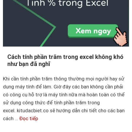
b
ạ
n
c
á
c
h
Cách tính phần trăm trong excel không khó
x
như bạn đã nghĩ
ó
a
Khi cần tính phần trăm thông thường mọi người hay sử
k
dụng máy tính để làm. Giờ đây các bạn không cần phải
h
có công cụ hỗ trợ là máy tính nữa mà hoàn toàn có thể
o
sử dụng công thức để tính phần trăm trong
ả
excel. kitudacbiet.co sẽ hướng dẫn chi tiết cho các bạn
n
cách …
Đọc tiếp
C
g
á