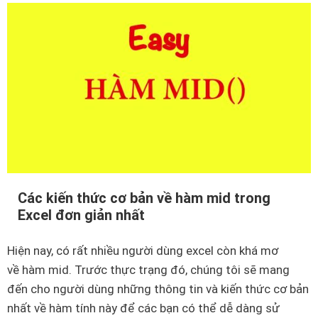
b
h
c
ạ
ứ
n
c
b
c
i
ơ
ế
b
t
ả
g
n
ì
b
v
ạ
ề
Các kiến thức cơ bản về hàm mid trong
n
Excel đơn giản nhất
u
c
n
ầ
Hiện nay, có rất nhiều người dùng excel còn khá mơ
h
n
về hàm mid. Trước thực trạng đó, chúng tôi sẽ mang
i
p
đến cho người dùng những thông tin và kiến thức cơ bản
d
h
nhất về hàm tính này để các bạn có thể dễ dàng sử
e