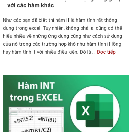
h
n
với các hàm khác
ư
d
b
e
Như các bạn đã biết thì hàm if là hàm tính rất thông
ạ
x
dụng trong excel. Tuy nhiên, không phải ai cũng có thể
n
t
hiểu nhiều về những ứng dụng cũng như cách sử dụng
đ
r
của nó trong các trường hợp khó như hàm tính if lồng
ã
o
hay hàm tính if với nhiều điều kiện. Đó là …
Đọc tiếp
T
n
n
ì
g
g
m
h
e
h
ĩ
x
i
c
ể
e
u
l
H
l
à
à
m
n
i