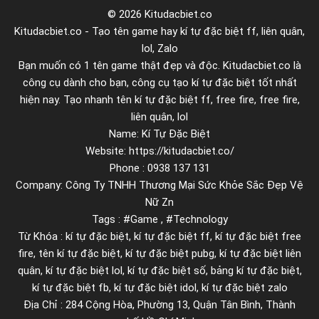
p
© 2026 Kitudacbiet.co
r
Kitudacbiet.co - Tạo tên game hay kí tự đặc biệt ff, liên quân,
o
lol, Zalo
d
Bạn muốn có 1 tên game thật đẹp và độc. Kitudacbiet.co là
u
công cụ dành cho bạn, công cụ tạo kí tự đặc biệt tốt nhất
hiện nay. Tạo nhanh tên kí tự đặc biệt ff, free fire, free fire,
c
liên quân, lol
t
Name: Kí Tự Đặc Biệt
t
Website: https://kitudacbiet.co/
r
Phone : 0938 137 131
o
Company: Công Ty TNHH Thương Mại Sức Khỏe Sắc Đẹp Vệ
n
Nữ Zn
g
Tags : #Game , #Technology
e
Từ Khóa : kí tự đặc biệt, kí tự đặc biệt ff, kí tự đặc biệt free
fire, tên kí tự đặc biệt, kí tự đặc biệt pubg, kí tự đặc biệt liên
x
quân, kí tự đặc biệt lol, kí tự đặc biệt số, bảng kí tự đặc biệt,
c
kí tự đặc biệt fb, kí tự đặc biệt idol, kí tự đặc biệt zalo
e
Địa Chỉ : 284 Cộng Hòa, Phường 13, Quận Tân Bình, Thành
l