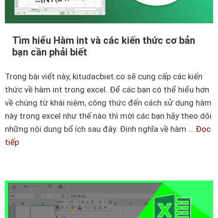
h
f
ư
v
t
à
Tìm hiểu Hàm int và các kiến thức cơ bản
h
bạn cần phải biết
v
ế
i
n
Trong bài viết này, kitudacbiet.co sẽ cung cấp các kiến
ệ
à
thức về hàm int trong excel. Để các bạn có thể hiểu hơn
c
o
về chúng từ khái niệm, công thức đến cách sử dụng hàm
s
c
này trong excel như thế nào thì mời các bạn hãy theo dõi
ử
h
những nội dung bổ ích sau đây. Định nghĩa về hàm …
Đọc
d
ư
tiếp
T
ụ
a
ì
n
?
m
g
h
l
i
ồ
ể
n