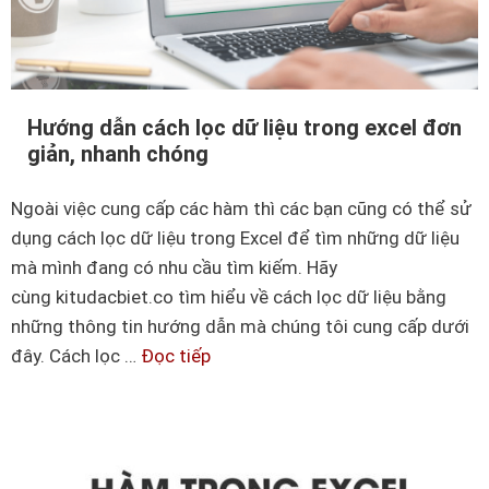
ố
l
0
đ
t
ơ
r
n
o
Hướng dẫn cách lọc dữ liệu trong excel đơn
g
giản, nhanh chóng
n
i
g
ả
Ngoài việc cung cấp các hàm thì các bạn cũng có thể sử
E
n
dụng cách lọc dữ liệu trong Excel để tìm những dữ liệu
x
n
mà mình đang có nhu cầu tìm kiếm. Hãy
c
h
cùng kitudacbiet.co tìm hiểu về cách lọc dữ liệu bằng
e
ấ
những thông tin hướng dẫn mà chúng tôi cung cấp dưới
l
t
đây. Cách lọc …
Đọc tiếp
H
đ
ư
ơ
ớ
n
n
g
g
i