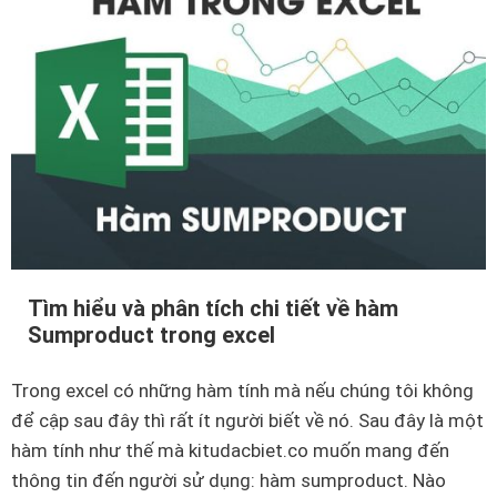
d
ả
ẫ
n
n
k
c
h
á
ô
c
n
h
g
l
p
ọ
h
c
ả
Tìm hiểu và phân tích chi tiết về hàm
d
i
Sumproduct trong excel
ữ
a
l
i
Trong excel có những hàm tính mà nếu chúng tôi không
i
c
để cập sau đây thì rất ít người biết về nó. Sau đây là một
ệ
ũ
hàm tính như thế mà kitudacbiet.co muốn mang đến
u
n
thông tin đến người sử dụng: hàm sumproduct. Nào
t