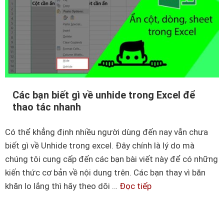
u
g
H
g
à
h
m
é
i
p
n
v
t
ớ
Các bạn biết gì về unhide trong Excel để
v
i
thao tác nhanh
à
c
c
á
Có thể khẳng định nhiều người dùng đến nay vẫn chưa
á
c
biết gì về Unhide trong excel. Đây chính là lý do mà
c
h
chúng tôi cung cấp đến các bạn bài viết này để có những
k
à
kiến thức cơ bản về nội dung trên. Các bạn thay vì băn
i
m
khăn lo lắng thì hãy theo dõi …
Đọc tiếp
C
ế
k
á
n
h
c
t
á